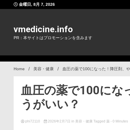
Skip
金曜日, 8月 7, 2026
to
content
vmedicine.info
PR：本サイトはプロモーションを含みます
Home
美容・健康
血圧の薬で100になった！降圧剤、
血圧の薬で100に
うがいい？
phi72110
2026年2月7日
in
美容・健康
Tagged
薬
- 0 Minutes