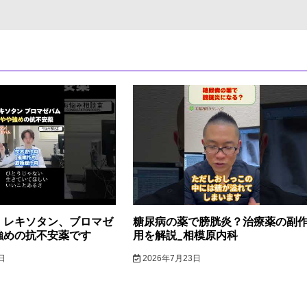
】レキソタン、ブロマゼ
糖尿病の薬で膀胱炎？治療薬の副
強めの抗不安薬です
用を解説_相模原内科
日
2026年7月23日