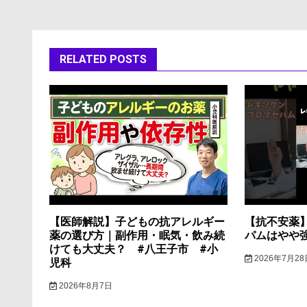
ナ
ビ
RELATED POSTS
ゲ
ー
シ
ョ
ン
【医師解説】子どもの抗アレルギー
【抗不安薬
薬の選び方｜副作用・眠気・飲み続
パムはやや
けても大丈夫？ #八王子市 #小
2026年7月28
児科
2026年8月7日