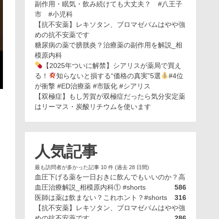
副作用・眠気・飲み続けても大丈夫？ #八王子
市 #小児科
【抗不安薬】レキソタン、ブロマゼパムはやや強
めの抗不安薬です
糖尿病の薬で膀胱炎？治療薬の副作用を解説_相
模原内科
【2025年ついに解禁】シアリスが薬局で買え
る！
知らないと損する“価格の真実”5選
#4位
が衝撃 #ED治療薬 #市販化 #シアリス
【双極症】もし芳賀が双極症だったら気分安定薬
はリーマス・炭酸リチウムを使います
人気記事
最も訪問者が多かった記事 10 件 (過去 28 日間)
血圧下げる薬を一日おきに飲んでもいいのか？高
血圧治療解説_相模原内科① #shorts
586
医師は薬は飲まない？これホント？#shorts
316
【抗不安薬】レキソタン、ブロマゼパムはやや強
めの抗不安薬です
286