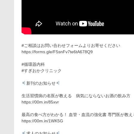
#ご相談はお問い合わせフォームよりお寄せください
https://forms.gle/F5snFv7te6tA678Q9
#循環器内科
#すぎおかクリニック
新刊のお知らせ
生活習慣病の名医が教える 病気にならないお酒の飲み方
https://00m.in/85xvr
最高の食べ方がわかる！ 血管・血流の強化書 専門医が教え
https://00m.in/1WK5G
求人のお知らせ