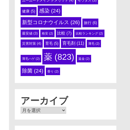
ムームードメイン デメリット
(4)
モウダス
(3)
感染
(24)
健康
(5)
新型コロナウイルス
(26)
旅行
(6)
比較
(7)
最安値
(3)
格安
(2)
比較ランキング
(2)
育毛剤
(11)
育毛
(5)
災害対策
(4)
薄毛
(2)
薬
(823)
薄毛ハゲ
(2)
返金
(2)
除菌
(24)
香り
(2)
アーカイブ
ア
ー
カ
イ