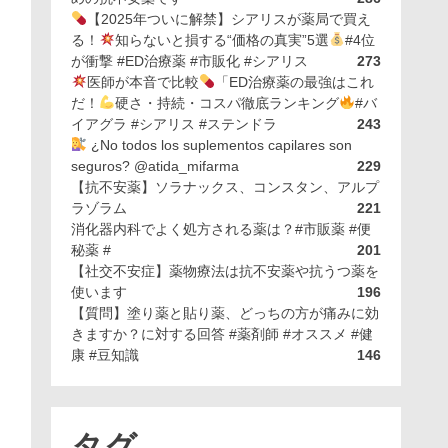
【2025年ついに解禁】シアリスが薬局で買え
る！
知らないと損する“価格の真実”5選
#4位
が衝撃 #ED治療薬 #市販化 #シアリス
273
医師が本音で比較
「ED治療薬の最強はこれ
だ！
硬さ・持続・コスパ徹底ランキング
#バ
イアグラ #シアリス #ステンドラ
243
¿No todos los suplementos capilares son
seguros? @atida_mifarma
229
【抗不安薬】ソラナックス、コンスタン、アルプ
ラゾラム
221
消化器内科でよく処方される薬は？#市販薬 #便
秘薬 #
201
【社交不安症】薬物療法は抗不安薬や抗うつ薬を
使います
196
【質問】塗り薬と貼り薬、どっちの方が痛みに効
きますか？に対する回答 #薬剤師 #オススメ #健
康 #豆知識
146
タグ