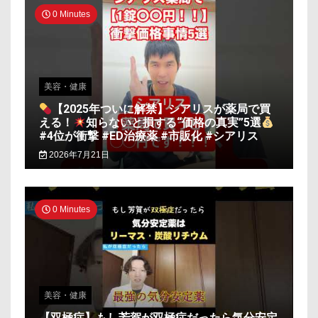
0 Minutes
美容・健康
【2025年ついに解禁】シアリスが薬局で買
える！
知らないと損する“価格の真実”5選
#4位が衝撃 #ED治療薬 #市販化 #シアリス
2026年7月21日
0 Minutes
美容・健康
【双極症】もし芳賀が双極症だったら気分安定