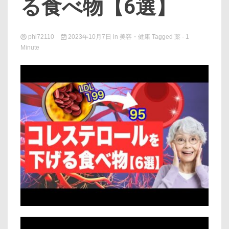
る食べ物【6選】
phi72110
2023年10月7日
in
美容・健康
Tagged
薬
- 1
Minute