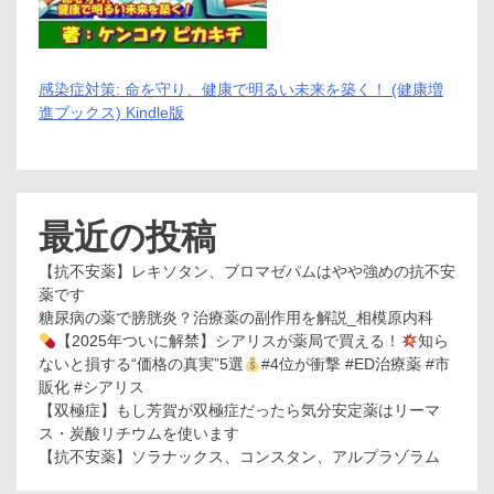
感染症対策: 命を守り、健康で明るい未来を築く！ (健康増
進ブックス) Kindle版
最近の投稿
【抗不安薬】レキソタン、ブロマゼパムはやや強めの抗不安
薬です
糖尿病の薬で膀胱炎？治療薬の副作用を解説_相模原内科
【2025年ついに解禁】シアリスが薬局で買える！
知ら
ないと損する“価格の真実”5選
#4位が衝撃 #ED治療薬 #市
販化 #シアリス
【双極症】もし芳賀が双極症だったら気分安定薬はリーマ
ス・炭酸リチウムを使います
【抗不安薬】ソラナックス、コンスタン、アルプラゾラム