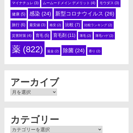
ムームードメイン デメリット
(4)
マイナチュレ
(3)
モウダス
(3)
感染
(24)
新型コロナウイルス
(26)
健康
(5)
比較
(7)
旅行
(6)
最安値
(3)
格安
(2)
比較ランキング
(2)
育毛剤
(11)
育毛
(5)
災害対策
(4)
薄毛
(2)
薄毛ハゲ
(2)
薬
(822)
除菌
(24)
返金
(2)
香り
(2)
アーカイブ
ア
ー
カ
イ
ブ
カテゴリー
カ