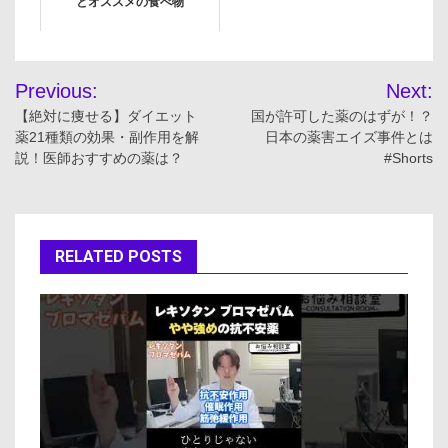
とオススメの食べ物
投
Previous:
Next:
稿
【絶対に痩せる】ダイエット
国が許可した薬のはずが！？
薬21種類の効果・副作用を解
日本の薬害エイズ事件とは
ナ
説！医師おすすめの薬は？
#Shorts
ビ
ゲ
RELATED POSTS
ー
シ
ョ
ン