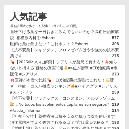
人気記事
最も訪問者が多かった記事 10 件 (過去 28 日間)
血圧下げる薬を一日おきに飲んでもいいのか？高血圧治療解
説_相模原内科① #shorts
577
医師は薬は飲まない？これホント？#shorts
308
【抗不安薬】レキソタン、ブロマゼパムはやや強めの抗不安
薬です
275
【2025年ついに解禁】シアリスが薬局で買える！
知ら
ないと損する“価格の真実”5選
#4位が衝撃 #ED治療薬 #市
販化 #シアリス
273
医師が本音で比較
「ED治療薬の最強はこれだ！
硬
さ・持続・コスパ徹底ランキング
#バイアグラ #シアリス
#ステンドラ
238
【抗不安薬】ソラナックス、コンスタン、アルプラゾラム
¿No todos los suplementos capilares son seguros?
219
@atida_mifarma
214
【社交不安症】薬物療法は抗不安薬や抗うつ薬を使います
消化器内科でよく処方される薬は？#市販薬 #便秘薬 #
193
【質問】塗り薬と貼り薬、どっちの方が痛みに効きます
190