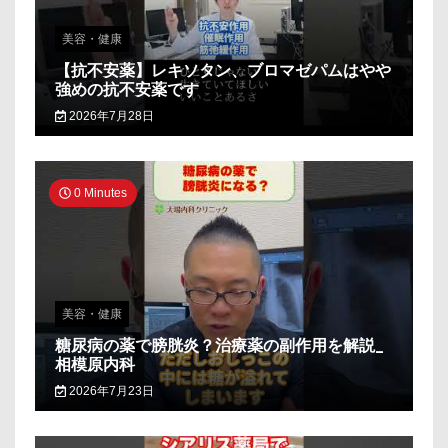
美容・健康
【抗不安薬】レキソタン、ブロマゼパムはやや
強めの抗不安薬です
2026年7月28日
0 Minutes
美容・健康
糖尿病の薬で膀胱炎？治療薬の副作用を解説_
相模原内科
2026年7月23日