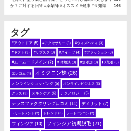
か？に対する回答 #薬剤師 #オススメ #健康 #豆知識
146
タグ
#アウトドア
(5)
#アクセサリー
(3)
#ウィズペティ
(3)
#スイーツ
(4)
#ギフト
(3)
#サブスク
(3)
#ファッション
(3)
#ムームードメイン
(7)
# 体験談
(3)
#無添加
(3)
FX取引
(3)
オミクロン株
(26)
エレコム
(4)
オンラインショッピング
(5)
オンラインビジネス
(3)
スキンケア
(6)
テクノロジー
(5)
グッズ
(3)
テラスファクタリング口コミ
(11)
デメリット
(7)
トリートメント
(2)
トレンド
(3)
ノートパソコン
(2)
フィンジア初期脱毛
(21)
フィンジア
(10)