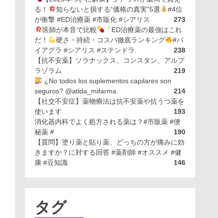
る！
知らないと損する“価格の真実”5選
#4位
が衝撃 #ED治療薬 #市販化 #シアリス
273
医師が本音で比較
「ED治療薬の最強はこれ
だ！
硬さ・持続・コスパ徹底ランキング
#バ
イアグラ #シアリス #ステンドラ
238
【抗不安薬】ソラナックス、コンスタン、アルプ
ラゾラム
219
¿No todos los suplementos capilares son
seguros? @atida_mifarma
214
【社交不安症】薬物療法は抗不安薬や抗うつ薬を
使います
193
消化器内科でよく処方される薬は？#市販薬 #便
秘薬 #
190
【質問】塗り薬と貼り薬、どっちの方が痛みに効
きますか？に対する回答 #薬剤師 #オススメ #健
康 #豆知識
146
タグ