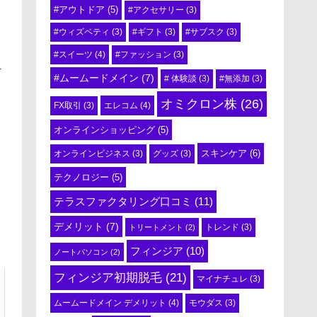
#アウトドア
(5)
#アクセサリー
(3)
#ウィズペティ
(3)
#ギフト
(3)
#サブスク
(3)
#スイーツ
(4)
#ファッション
(3)
を
#ムームードメイン
(7)
# 体験談
(3)
#無添加
(3)
オミクロン株
(26)
エレコム
(4)
FX取引
(3)
オンラインショッピング
(5)
スキンケア
(6)
オンラインビジネス
(3)
グッズ
(3)
テクノロジー
(5)
テラスファクタリング口コミ
(11)
デメリット
(7)
トリートメント
(2)
トレンド
(3)
フィンジア
(10)
ノートパソコン
(2)
フィンジア初期脱毛
(21)
マイナチュレ
(3)
ムームードメイン デメリット
(4)
モウダス
(3)