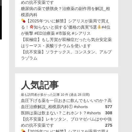
めの抗不安薬です
糖尿病の薬で膀胱炎？治療薬の副作用を解説_相
模原内科
【2025年ついに解禁】シアリスが薬局で買え
る！
知らないと損する“価格の真実”5選
#4位
が衝撃 #ED治療薬 #市販化 #シアリス
【双極症】もし芳賀が双極症だったら気分安定薬
はリーマス・炭酸リチウムを使います
【抗不安薬】ソラナックス、コンスタン、アルプ
ラゾラム
人気記事
最も訪問者が多かった記事 10 件 (過去 28 日間)
血圧下げる薬を一日おきに飲んでもいいのか？高
血圧治療解説_相模原内科① #shorts
577
医師は薬は飲まない？これホント？#shorts
308
【抗不安薬】レキソタン、ブロマゼパムはやや強
めの抗不安薬です
275
【2025年ついに解禁】シアリスが薬局で買え