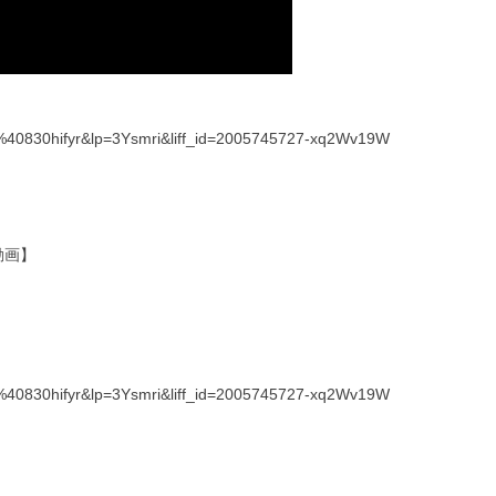
w=%40830hifyr&lp=3Ysmri&liff_id=2005745727-xq2Wv19W
動画】
w=%40830hifyr&lp=3Ysmri&liff_id=2005745727-xq2Wv19W