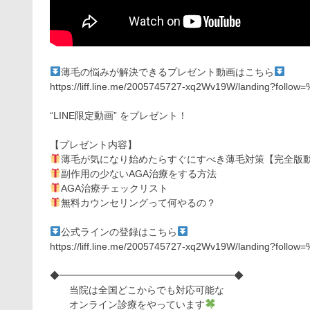
薄毛の悩みが解決できるプレゼント動画はこちら
https://liff.line.me/2005745727-xq2Wv19W/landing?follo
“LINE限定動画” をプレゼント！
【プレゼント内容】
薄毛が気になり始めたらすぐにすべき薄毛対策【完全版
副作用の少ないAGA治療をする方法
AGA治療チェックリスト
無料カウンセリングって何やるの？
公式ラインの登録はこちら
https://liff.line.me/2005745727-xq2Wv19W/landing?follo
◆━━━━━━━━━━━━━━━━━━◆
当院は全国どこからでも対応可能な
オンライン診療をやっています