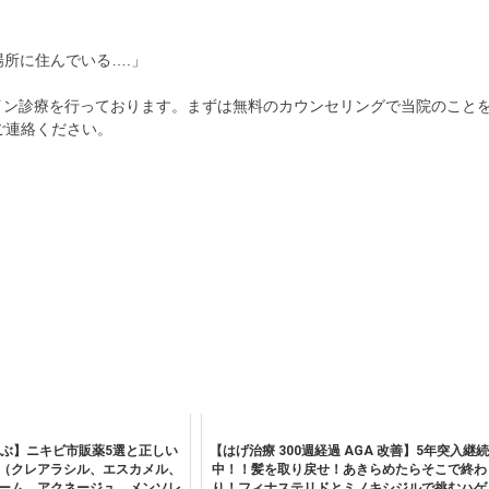
所に住んでいる….」
イン診療を行っております。まずは無料のカウンセリングで当院のこと
ご連絡ください。
ぶ】ニキビ市販薬5選と正しい
【はげ治療 300週経過 AGA 改善】5年突入継続
（クレアラシル、エスカメル、
中！！髪を取り戻せ！あきらめたらそこで終わ
ーム、アクネージュ、メンソレ
り！フィナステリドとミノキシジルで挑むハゲ