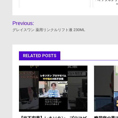
投
Previous:
稿
グレイスワン 薬用リンクルリフト液 230ML
ナ
ビ
RELATED POSTS
ゲ
ー
シ
ョ
ン