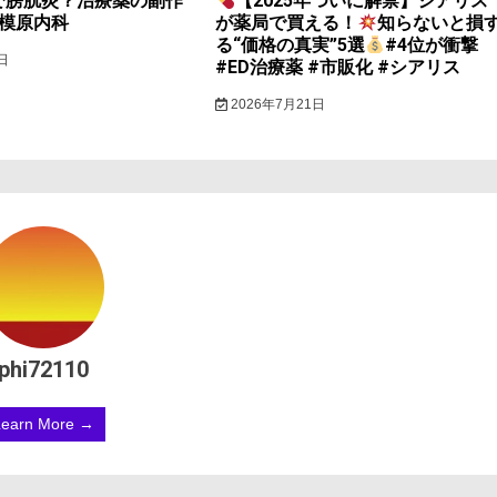
で膀胱炎？治療薬の副作
【2025年ついに解禁】シアリス
相模原内科
が薬局で買える！
知らないと損
る“価格の真実”5選
#4位が衝撃
日
#ED治療薬 #市販化 #シアリス
2026年7月21日
phi72110
Learn More →