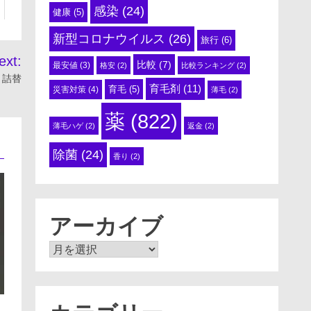
感染
(24)
健康
(5)
新型コロナウイルス
(26)
旅行
(6)
ext:
比較
(7)
最安値
(3)
格安
(2)
比較ランキング
(2)
 詰替
育毛剤
(11)
育毛
(5)
災害対策
(4)
薄毛
(2)
薬
(822)
薄毛ハゲ
(2)
返金
(2)
除菌
(24)
香り
(2)
アーカイブ
ア
ー
カ
イ
ブ