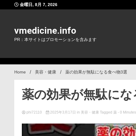
Skip
金曜日, 8月 7, 2026
to
content
vmedicine.info
PR：本サイトはプロモーションを含みます
Home
美容・健康
薬の効果が無駄になる食べ物3選
薬の効果が無駄にな
phi72110
2025年3月17日
in
美容・健康
Tagged
薬
- 0 Minutes