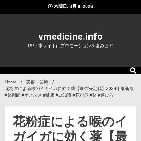
Skip
木曜日, 8月 6, 2026
to
content
vmedicine.info
PR：本サイトはプロモーションを含みます
Home
美容・健康
花粉症による喉のイガイガに効く薬【最強決定戦】2024年最新版
#薬剤師 #オススメ #健康 #豆知識 #花粉症 #薬 #選び方
花粉症による喉のイ
ガイガに効く薬【最