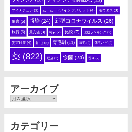
ムームードメイン デメリット
(4)
マイナチュレ
(3)
モウダス
(3)
感染
(24)
新型コロナウイルス
(26)
健康
(5)
比較
(7)
旅行
(6)
最安値
(3)
格安
(2)
比較ランキング
(2)
育毛剤
(11)
育毛
(5)
災害対策
(4)
薄毛
(2)
薄毛ハゲ
(2)
薬
(822)
除菌
(24)
返金
(2)
香り
(2)
アーカイブ
ア
ー
カ
イ
ブ
カテゴリー