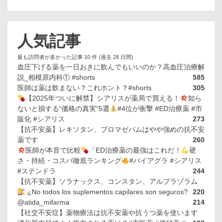
人気記事
最も訪問者が多かった記事 10 件 (過去 28 日間)
血圧下げる薬を一日おきに飲んでもいいのか？高血圧治療解
説_相模原内科① #shorts
585
医師は薬は飲まない？これホント？#shorts
305
【2025年ついに解禁】シアリスが薬局で買える！
知ら
ないと損する“価格の真実”5選
#4位が衝撃 #ED治療薬 #市
販化 #シアリス
273
【抗不安薬】レキソタン、ブロマゼパムはやや強めの抗不安
薬です
260
医師が本音で比較
「ED治療薬の最強はこれだ！
硬
さ・持続・コスパ徹底ランキング
#バイアグラ #シアリス
#ステンドラ
244
【抗不安薬】ソラナックス、コンスタン、アルプラゾラム
¿No todos los suplementos capilares son seguros?
220
@atida_mifarma
214
【社交不安症】薬物療法は抗不安薬や抗うつ薬を使います