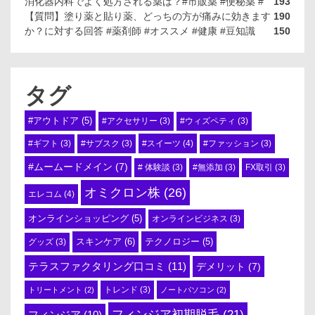
消化器内科でよく処方される薬は？#市販薬 #便秘薬 #
193
【質問】塗り薬と貼り薬、どっちの方が痛みに効きます
190
か？に対する回答 #薬剤師 #オススメ #健康 #豆知識
150
タグ
#アウトドア
(5)
#アクセサリー
(3)
#ウィズペティ
(3)
#スイーツ
(4)
#ギフト
(3)
#サブスク
(3)
#ファッション
(3)
#ムームードメイン
(7)
# 体験談
(3)
#無添加
(3)
FX取引
(3)
オミクロン株
(26)
エレコム
(4)
オンラインショッピング
(5)
オンラインビジネス
(3)
スキンケア
(6)
テクノロジー
(5)
グッズ
(3)
テラスファクタリング口コミ
(11)
デメリット
(7)
トリートメント
(2)
トレンド
(3)
ノートパソコン
(2)
フィンジア初期脱毛
(21)
フィンジア
(10)