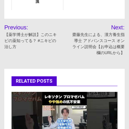
識
投
Previous:
Next:
稿
【薬学博士が解説】このニキ
齋藤先生による、漢方養生指
ビの薬知ってる？ #ニキビの
導士 アドバンスコース オン
ナ
治し方
ライン説明会【お申込は概要
欄のURLから】
ビ
ゲ
ー
RELATED POSTS
シ
ョ
ン