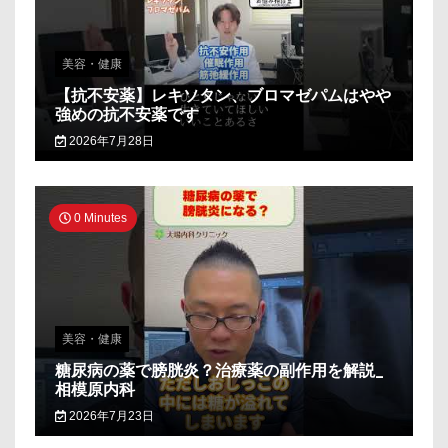
美容・健康
【抗不安薬】レキソタン、ブロマゼパムはやや
強めの抗不安薬です
2026年7月28日
0 Minutes
美容・健康
糖尿病の薬で膀胱炎？治療薬の副作用を解説_
相模原内科
2026年7月23日