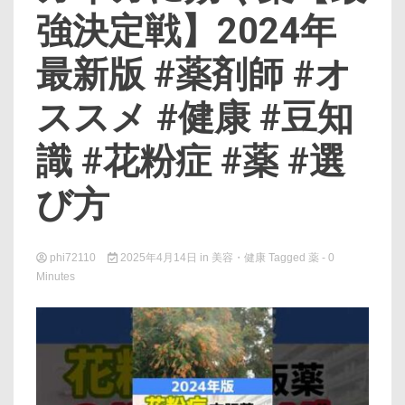
強決定戦】2024年
最新版 #薬剤師 #オ
ススメ #健康 #豆知
識 #花粉症 #薬 #選
び方
phi72110
2025年4月14日
in
美容・健康
Tagged
薬
- 0
Minutes