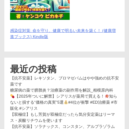
感染症対策: 命を守り、健康で明るい未来を築く！ (健康増
進ブックス) Kindle版
最近の投稿
【抗不安薬】レキソタン、ブロマゼパムはやや強めの抗不安
薬です
糖尿病の薬で膀胱炎？治療薬の副作用を解説_相模原内科
【2025年ついに解禁】シアリスが薬局で買える！
知ら
ないと損する“価格の真実”5選
#4位が衝撃 #ED治療薬 #市
販化 #シアリス
【双極症】もし芳賀が双極症だったら気分安定薬はリーマ
ス・炭酸リチウムを使います
【抗不安薬】ソラナックス、コンスタン、アルプラゾラム