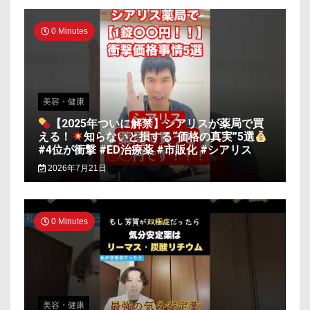
0 Minutes
美容・健康
【2025年ついに解禁】シアリスが薬局で買
える！
知らないと損する“価格の真実”5選
#4位が衝撃 #ED治療薬 #市販化 #シアリス
2026年7月21日
0 Minutes
美容・健康