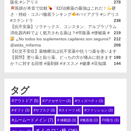
販化 #シアリス
278
医師が本音で比較
「ED治療薬の最強はこれだ！
硬
さ・持続・コスパ徹底ランキング
#バイアグラ #シアリス
#ステンドラ
238
【抗不安薬】ソラナックス、コンスタン、アルプラゾラム
消化器内科でよく処方される薬は？#市販薬 #便秘薬 #
219
¿No todos los suplementos capilares son seguros?
212
@atida_mifarma
208
【社交不安症】薬物療法は抗不安薬や抗うつ薬を使います
【質問】塗り薬と貼り薬、どっちの方が痛みに効きます
198
か？に対する回答 #薬剤師 #オススメ #健康 #豆知識
144
タグ
#アウトドア
(5)
#アクセサリー
(3)
#ウィズペティ
(3)
#スイーツ
(4)
#ギフト
(3)
#サブスク
(3)
#ファッション
(3)
#ムームードメイン
(7)
# 体験談
(3)
#無添加
(3)
FX取引
(3)
オミクロン株
(26)