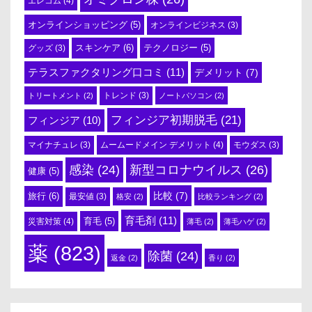
エレコム
(4)
オンラインショッピング
(5)
オンラインビジネス
(3)
スキンケア
(6)
テクノロジー
(5)
グッズ
(3)
テラスファクタリング口コミ
(11)
デメリット
(7)
トリートメント
(2)
トレンド
(3)
ノートパソコン
(2)
フィンジア初期脱毛
(21)
フィンジア
(10)
ムームードメイン デメリット
(4)
マイナチュレ
(3)
モウダス
(3)
感染
(24)
新型コロナウイルス
(26)
健康
(5)
比較
(7)
旅行
(6)
最安値
(3)
格安
(2)
比較ランキング
(2)
育毛剤
(11)
育毛
(5)
災害対策
(4)
薄毛
(2)
薄毛ハゲ
(2)
薬
(823)
除菌
(24)
返金
(2)
香り
(2)