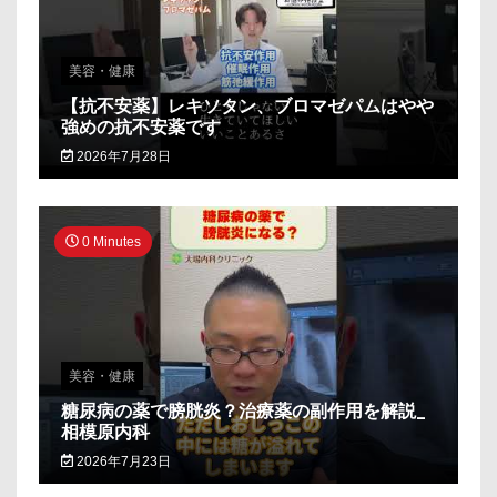
美容・健康
【抗不安薬】レキソタン、ブロマゼパムはやや
強めの抗不安薬です
2026年7月28日
0 Minutes
美容・健康
糖尿病の薬で膀胱炎？治療薬の副作用を解説_
相模原内科
2026年7月23日