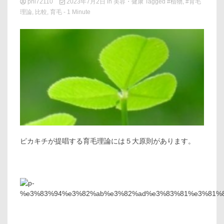
phi72110
2023年7月2日
in
美容・健康
Tagged
#植物
,
#育毛
理論
,
比較
,
育毛
- 1 Minute
ピカキチが提唱する育毛理論には５大原則があります。