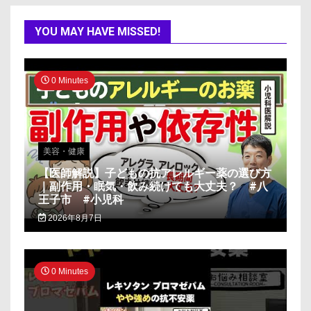
YOU MAY HAVE MISSED!
0 Minutes
美容・健康
【医師解説】子どもの抗アレルギー薬の選び方
｜副作用・眠気・飲み続けても大丈夫？ #八
王子市 #小児科
2026年8月7日
0 Minutes