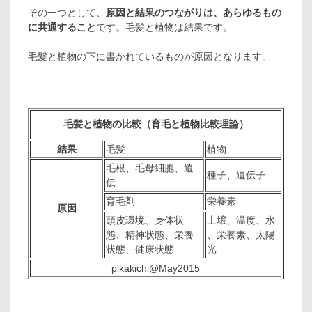
その一つとして、
原因と結果のつながりは、あらゆるもの
に共通すること
です。毛髪と植物は結果です。
毛髪と植物の下に書かれているものが原因となります。
毛髪と植物の比較（育毛と植物比較理論）
結果
毛髪
植物
毛根、毛母細胞、遺
種子、遺伝子
伝
育毛剤
栄養素
原因
頭皮環境、身体状
土壌、温度、水
態、精神状態、栄養
、栄養素、太陽
状態、健康状態
光
pikakichi@May2015