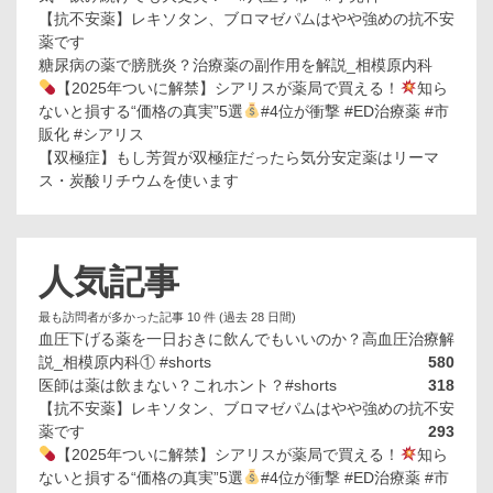
【抗不安薬】レキソタン、ブロマゼパムはやや強めの抗不安
薬です
糖尿病の薬で膀胱炎？治療薬の副作用を解説_相模原内科
【2025年ついに解禁】シアリスが薬局で買える！
知ら
ないと損する“価格の真実”5選
#4位が衝撃 #ED治療薬 #市
販化 #シアリス
【双極症】もし芳賀が双極症だったら気分安定薬はリーマ
ス・炭酸リチウムを使います
人気記事
最も訪問者が多かった記事 10 件 (過去 28 日間)
血圧下げる薬を一日おきに飲んでもいいのか？高血圧治療解
説_相模原内科① #shorts
580
医師は薬は飲まない？これホント？#shorts
318
【抗不安薬】レキソタン、ブロマゼパムはやや強めの抗不安
薬です
293
【2025年ついに解禁】シアリスが薬局で買える！
知ら
ないと損する“価格の真実”5選
#4位が衝撃 #ED治療薬 #市