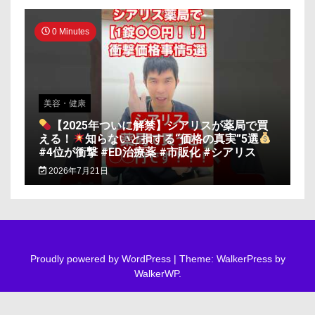
0 Minutes
美容・健康
【2025年ついに解禁】シアリスが薬局で買
える！
知らないと損する“価格の真実”5選
#4位が衝撃 #ED治療薬 #市販化 #シアリス
2026年7月21日
Proudly powered by WordPress
|
Theme: WalkerPress by
WalkerWP
.