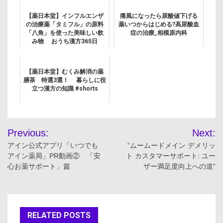
【薬日本堂】インフルエンザ
痛風になったら尿酸値下げる
の治療薬「タミフル」の原料
薬いつからはじめる?高尿酸血
「八角」を使った美味しい飲
症の治療_相模原内科
み物 おうち漢方365日
#shorts
【薬日本堂】むくみ解消の薬
膳茶 特選3選！ 暮らしに役
立つ漢方の知識 #shorts
投
Previous:
Next:
稿
アイン公式アプリ「いつでも
“ムームードメイン デメリッ
アイン薬局」PR動画② 「安
ト カスタマーサポート: ユー
ナ
心お薬サポート」篇
ザー満足度向上への道”
ビ
ゲ
RELATED POSTS