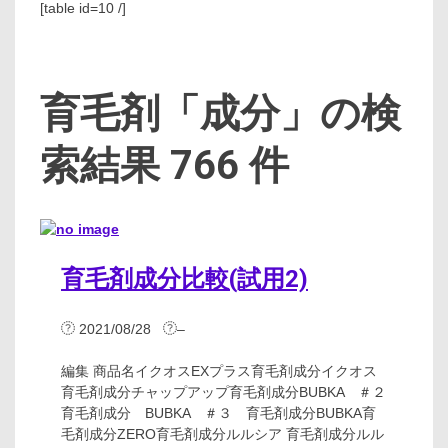
[table id=10 /]
育毛剤「成分」の検
索結果 766 件
育毛剤成分比較(試用2)
2021/08/28
–
編集 商品名イクオスEXプラス育毛剤成分イクオス
育毛剤成分チャップアップ育毛剤成分BUBKA ＃２
育毛剤成分 BUBKA ＃３ 育毛剤成分BUBKA育
毛剤成分ZERO育毛剤成分ルルシア 育毛剤成分ルル