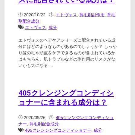
2020/10/22
–
エトヴォス
,
育毛剤副作用
,
育毛
剤配合成分
エトヴォス
,
成分
エトヴォスのヘアケアシリーズに配合されている成
分にはどのようなものがあるのでしょうか？ しっか
り髪の毛や頭皮をケアできるものが含まれているか
はもちろん、肌トラブルなどの副作用のリスクがな
いかも気になる …
405クレンジングコンディシ
ョナーに含まれる成分は？
2020/09/26
–
405クレンジングコンディショ
ナー
,
育毛剤配合成分
405クレンジングコンディショナー
,
成分