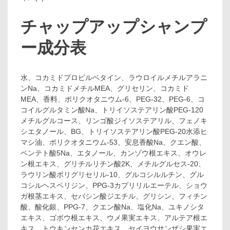
チャップアップシャンプ
ー成分表
水、コカミドプロピルベタイン、ラウロイルメチルアラニ
ンNa、コカミドメチルMEA、グリセリン、コカミド
MEA、香料、ポリクオタニウム-6、PEG-32、PEG-6、コ
コイルグルタミン酸Na、トリイソステアリン酸PEG-120
メチルグルコース、リンゴ酸ジイソステアリル、フェノキ
シエタノール、BG、トリイソステアリン酸PEG-20水添ヒ
マシ油、ポリクオタニウム-53、安息香酸Na、クエン酸、
ペンテト酸5Na、エタノール、カンゾウ根エキス、オウレ
ン根エキス、グリチルリチン酸2K、メチルグルセス-20、
ラウリン酸ポリグリセリル-10、グルコシルルチン、グル
コシルヘスペリジン、PPG-3カプリリルエーテル、ショウ
ガ根茎エキス、セバシン酸ジエチル、グリシン、フィチン
酸、酸化銀、PPG-7、クエン酸Na、塩化Na、ユキノシタ
エキス、ゴボウ根エキス、ウメ果実エキス、アルテア根エ
キス、トウキンセンカ花エキス、セイヨウサンザシ果実エ