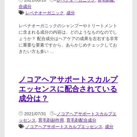
合成分
レベナオーガニック
,
成分
レベナオーガニックのシャンプーやトリートメント
に含まれる成分の内容は、どのようなものなのでし
ょうか？ 配合成分はヘアケアの成果を左右する非常
に重要な要素ですから、あらかじめチェックしてお
きたい方も多い …
ノコアヘアサポートスカルプ
エッセンスに配合されている
成分は？
2021/07/31
–
ノコアヘアサポートスカルプエ
ッセンス
,
育毛剤副作用
,
育毛剤配合成分
ノコアヘアサポートスカルプエッセンス
,
成分