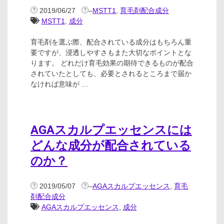
2019/06/27
–
MSTT1
,
育毛剤配合成分
MSTT1
,
成分
育毛剤を選ぶ際、配合されている成分はもちろん重
要ですが、浸透しやすさもまた大切なポイントとな
ります。 どれだけ育毛効果の期待できるものが配合
されていたとしても、必要とされるところまで届か
なければ意味が …
AGAスカルプエッセンスには
どんな成分が配合されている
のか？
2019/05/07
–
AGAスカルプエッセンス
,
育毛
剤配合成分
AGAスカルプエッセンス
,
成分