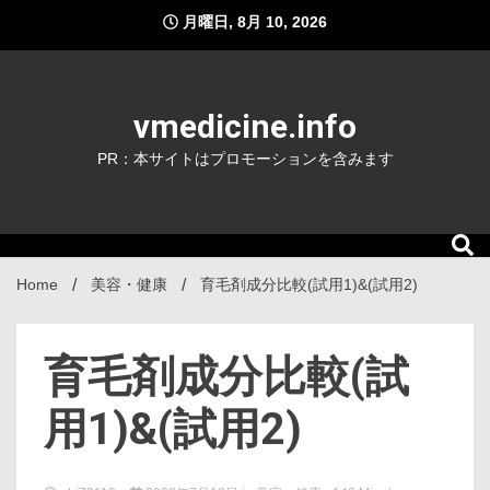
Skip
月曜日, 8月 10, 2026
to
content
vmedicine.info
PR：本サイトはプロモーションを含みます
Home
美容・健康
育毛剤成分比較(試用1)&(試用2)
育毛剤成分比較(試
用1)&(試用2)