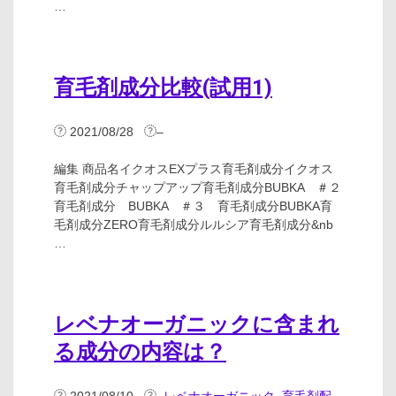
…
育毛剤成分比較(試用1)
2021/08/28
–
編集 商品名イクオスEXプラス育毛剤成分イクオス
育毛剤成分チャップアップ育毛剤成分BUBKA ＃２
育毛剤成分 BUBKA ＃３ 育毛剤成分BUBKA育
毛剤成分ZERO育毛剤成分ルルシア育毛剤成分&nb
…
レベナオーガニックに含まれ
る成分の内容は？
2021/08/10
–
レベナオーガニック
,
育毛剤配