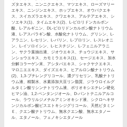
ズタエキス、ニンニクエキス、マツエキス、ローズマリー
エキス、ニンジンエキス、ホップエキス、オウバクエキ
ス、スイカズラエキス、クワエキス、アルテアエキス、シ
ソエキス(1)、タイムエキス(2)、L-ピロリドンカルボン
酸、L-アルギニン、DL-ピロリドンカルボン酸ナトリウム
液、L-アスパラギン酸、水酸化ナトリウム、グリシン、L-
アラニン、L-セリン、L-バリン、L-プロリン、L-スレオニ
ン、L-イソロイシン、L-ヒスチジン、L-フェニルアラニ
ン、サクラ葉抽出液、ジオウエキス、チョウジエキス、サ
ンショウエキス、カモミラエキス(1)、セージエキス、加水
分解コラーゲン末、アシタバエキス、シャクヤクエキス、
マロニエエキス、ダイズエキス、ヒアルロン酸ナトリウム
(2)、1,3-ブチレングリコール、濃グリセリン、乳酸ナトリ
ウム液、精製水、水素添加大豆リン脂質、ジラウロイルグ
ルタミン酸リシンナトリウム液、ポリオキシエチレン硬化
ヒマシ油、1,2-ペンタンジオール、D-パントテニルアルコ
ール、ラウリルジメチルアミンオキシド液、シクロヘキサ
ンジカルボン酸ビスエトキシジグリコール、天然ビタミン
Ｅ、クエン酸ナトリウム、無水クエン酸、無水エタノー
ル、エタノール、フェノキシエタノール