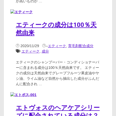
が高いものが …
エティークの成分は100％天
然由来
2020/11/29
–
エティーク
,
育毛剤配合成分
エティーク
,
成分
エティークのシャンプーバー・コンディショナーバ
ーに含まれる成分は100％天然由来です。 エティー
クの成分は天然由来でグレープフルーツ果皮油やヤ
シ油、ライム油など自然から抽出した成分がふんだ
んに配合され …
エトヴォスのヘアケアシリー
ズに配合されている成分は？