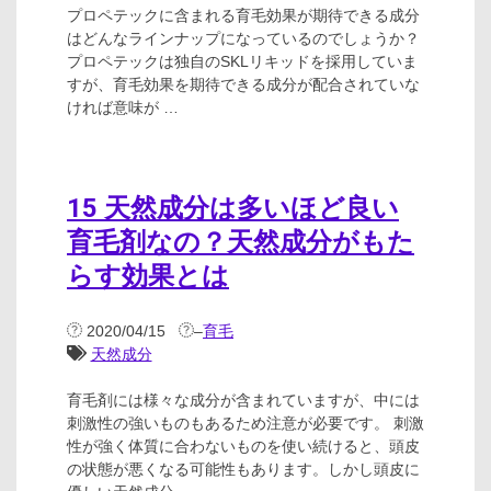
プロペテックに含まれる育毛効果が期待できる成分
はどんなラインナップになっているのでしょうか？
プロペテックは独自のSKLリキッドを採用していま
すが、育毛効果を期待できる成分が配合されていな
ければ意味が …
15 天然成分は多いほど良い
育毛剤なの？天然成分がもた
らす効果とは
2020/04/15
–
育毛
天然成分
育毛剤には様々な成分が含まれていますが、中には
刺激性の強いものもあるため注意が必要です。 刺激
性が強く体質に合わないものを使い続けると、頭皮
の状態が悪くなる可能性もあります。しかし頭皮に