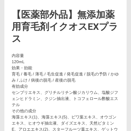
【医薬部外品】無添加薬
用育毛剤イクオスEXプラ
ス
内容量
120mL
効果・効能
育毛 / 養毛 / 薄毛 / 毛生促進 / 発毛促進 / 脱毛の予防 / かゆ
み / ふけ / 病後の脱毛 / 産後の脱毛
有効成分
センブリエキス、グリチルリチン酸ジカリウム、塩酸ジフ
ェンヒドラミン、クジン抽出液、トコフェロール酢酸エス
テル
その他の成分
海藻エキス(1)、海藻エキス(5)、ビワ葉エキス、オウゴン
エキス、ヒオウギ抽出液、ダイズエキス、天然ビタミン
E、アロエエキス(2)、スターフルーツ葉エキス、ゲットウ