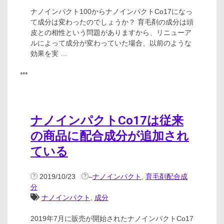
ナノインパクト100からナノインパクトCo17になっ
て成分は変わったのでしょうか？ 育毛剤の成分は頭
皮との相性という問題がありますから、リニューア
ルによって成分が変わっていた場合、以前のような
効果を実 …
***
ナノインパクトCo17は従来
の商品に配合成分が追加され
ている
2019/10/23
–
ナノインパクト
,
育毛剤配合成
分
ナノインパクト
,
成分
2019年7月に販売が開始されたナノインパクトCo17