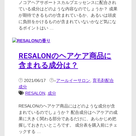
ノコアヘアサポートスカルプエッセンスに配合され
ている成分はどのような内容なのでしょうか？ 成果
が期待できるものが含まれているか、あるいは頭皮
に負担をかけるものが含まれていないかなど気にな
るポイントはい …
RESALONのヘアケア商品に
含まれる成分は？
2021/06/17
–
アールイーサロン
,
育毛剤配合
成分
RESALON
,
成分
RESALONのヘアケア商品にはどのような成分が含
まれているのでしょうか？ 配合成分はヘアケアの成
果に大きく関わる部分であるだけに、あらかじめ把
握しておきたいところです。 成分表を購入前にチェ
ックする …