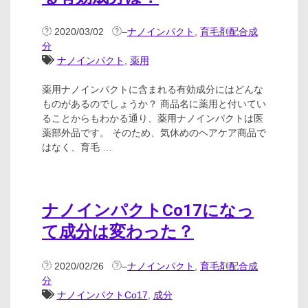
2020/03/02
–
ナノインパクト
,
育毛剤配合成
分
ナノインパクト
,
薬用
薬用ナノインパクトに含まれる有効成分にはどんな
ものがあるのでしょうか？ 商品名に薬用と付いてい
ることからもわかる通り、薬用ナノインパクトは医
薬部外品です。 そのため、気休めのヘアケア商品で
はなく、育毛 …
ナノインパクトCo17になっ
て成分は変わった？
2020/02/26
–
ナノインパクト
,
育毛剤配合成
分
ナノインパクトCo17
,
成分