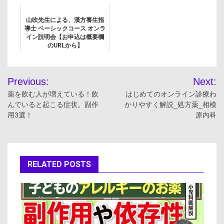
山吹先生による、漢方養生指
導士 ベーシックコース オンラ
イン説明会【お申込は概要欄
のURLから】
投
Previous:
Next:
稿
薬を飲む人が増えている！飲
はじめてのオンライン診療わ
んでいると起こる症状。副作
かりやすく解説_処方薬_相模
ナ
用3選！
原内科
ビ
ゲ
RELATED POSTS
ー
シ
ョ