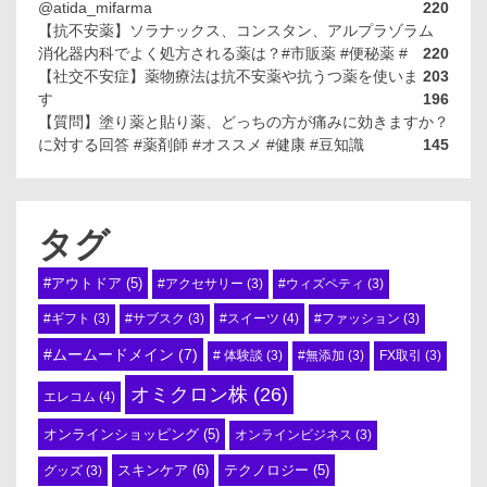
@atida_mifarma
220
【抗不安薬】ソラナックス、コンスタン、アルプラゾラム
消化器内科でよく処方される薬は？#市販薬 #便秘薬 #
220
【社交不安症】薬物療法は抗不安薬や抗うつ薬を使いま
203
す
196
【質問】塗り薬と貼り薬、どっちの方が痛みに効きますか？
に対する回答 #薬剤師 #オススメ #健康 #豆知識
145
タグ
#アウトドア
(5)
#アクセサリー
(3)
#ウィズペティ
(3)
#スイーツ
(4)
#ギフト
(3)
#サブスク
(3)
#ファッション
(3)
#ムームードメイン
(7)
# 体験談
(3)
#無添加
(3)
FX取引
(3)
オミクロン株
(26)
エレコム
(4)
オンラインショッピング
(5)
オンラインビジネス
(3)
スキンケア
(6)
テクノロジー
(5)
グッズ
(3)