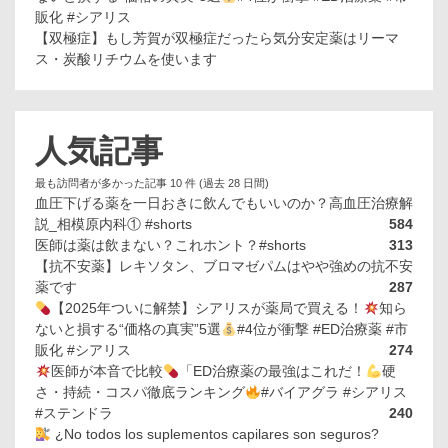
販化 #シアリス
【双極症】もし芳賀が双極症だったら気分安定薬はリーマ
ス・炭酸リチウムを使います
人気記事
最も訪問者が多かった記事 10 件 (過去 28 日間)
血圧下げる薬を一日おきに飲んでもいいのか？高血圧治療解
説_相模原内科① #shorts
584
医師は薬は飲まない？これホント？#shorts
313
【抗不安薬】レキソタン、ブロマゼパムはやや強めの抗不安
薬です
287
【2025年ついに解禁】シアリスが薬局で買える！
知ら
ないと損する“価格の真実”5選
#4位が衝撃 #ED治療薬 #市
販化 #シアリス
274
医師が本音で比較
「ED治療薬の最強はこれだ！
硬
さ・持続・コスパ徹底ランキング
#バイアグラ #シアリス
#ステンドラ
240
¿No todos los suplementos capilares son seguros?