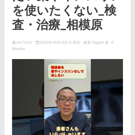
を使いたくない_検
査・治療_相模原
phi72110
2023年10月18日
in
美容・健康
Tagged
薬
- 0
Minutes