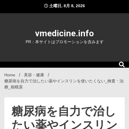
Skip
土曜日, 8月 8, 2026
to
content
vmedicine.info
PR：本サイトはプロモーションを含みます
Home
美容・健康
糖尿病を自力で治したい薬やインスリンを使いたくない_検査・治
療_相模原
糖尿病を自力で治し
たい薬やインスリン