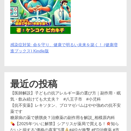
感染症対策: 命を守り、健康で明るい未来を築く！ (健康増
進ブックス) Kindle版
最近の投稿
【医師解説】子どもの抗アレルギー薬の選び方｜副作用・眠
気・飲み続けても大丈夫？ #八王子市 #小児科
【抗不安薬】レキソタン、ブロマゼパムはやや強めの抗不安
薬です
糖尿病の薬で膀胱炎？治療薬の副作用を解説_相模原内科
【2025年ついに解禁】シアリスが薬局で買える！
知ら
ないと損する“価格の真実”5選
#4位が衝撃 #ED治療薬 #市