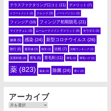
テラスファクタリング口コミ
(11)
デメリット
(7)
トリートメント
(2)
トレンド
(3)
ノートパソコン
(2)
フィンジア初期脱毛
(21)
フィンジア
(10)
ムームードメイン デメリット
(4)
マイナチュレ
(3)
モウダス
(3)
感染
(24)
新型コロナウイルス
(26)
健康
(5)
比較
(7)
旅行
(6)
最安値
(3)
格安
(2)
比較ランキング
(2)
育毛剤
(11)
育毛
(5)
災害対策
(4)
薄毛
(2)
薄毛ハゲ
(2)
薬
(823)
除菌
(24)
返金
(2)
香り
(2)
アーカイブ
ア
ー