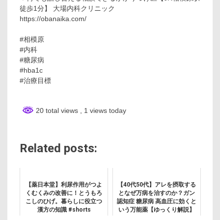
徒歩1分】 大場内科クリニック
https://obanaika.com/
#相模原
#内科
#糖尿病
#hba1c
#治療目標
20 total views
, 1 views today
Related posts:
【薬日本堂】利尿作用がつよ
【40代50代】アレを摂取する
くむくみの改善に！とうもろ
となぜ万病を治すのか？ガン
こしのひげ。暮らしに役立つ
認知症 糖尿病 高血圧に効くと
漢方の知識 #shorts
いう万能薬【ゆっくり解説】