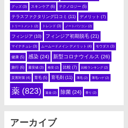
スキンケア
(6)
テクノロジー
(5)
グッズ
(3)
テラスファクタリング口コミ
(11)
デメリット
(7)
トリートメント
(2)
トレンド
(3)
ノートパソコン
(2)
フィンジア初期脱毛
(21)
フィンジア
(10)
ムームードメイン デメリット
(4)
マイナチュレ
(3)
モウダス
(3)
感染
(24)
新型コロナウイルス
(26)
健康
(5)
比較
(7)
旅行
(6)
最安値
(3)
格安
(2)
比較ランキング
(2)
育毛剤
(11)
育毛
(5)
災害対策
(4)
薄毛
(2)
薄毛ハゲ
(2)
薬
(823)
除菌
(24)
返金
(2)
香り
(2)
アーカイブ