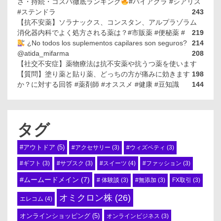
さ・持続・コスパ徹底ランキング
#バイアグラ #シアリス
#ステンドラ
243
【抗不安薬】ソラナックス、コンスタン、アルプラゾラム
消化器内科でよく処方される薬は？#市販薬 #便秘薬 #
219
¿No todos los suplementos capilares son seguros?
214
@atida_mifarma
208
【社交不安症】薬物療法は抗不安薬や抗うつ薬を使います
【質問】塗り薬と貼り薬、どっちの方が痛みに効きます
198
か？に対する回答 #薬剤師 #オススメ #健康 #豆知識
144
タグ
#アウトドア
(5)
#アクセサリー
(3)
#ウィズペティ
(3)
#スイーツ
(4)
#ギフト
(3)
#サブスク
(3)
#ファッション
(3)
#ムームードメイン
(7)
# 体験談
(3)
#無添加
(3)
FX取引
(3)
オミクロン株
(26)
エレコム
(4)
オンラインショッピング
(5)
オンラインビジネス
(3)