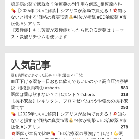
糖尿病の薬で膀胱炎？治療薬の副作用を解説_相模原内科
【2025年ついに解禁】シアリスが薬局で買える！
知ら
ないと損する“価格の真実”5選
#4位が衝撃 #ED治療薬 #市
販化 #シアリス
【双極症】もし芳賀が双極症だったら気分安定薬はリーマ
ス・炭酸リチウムを使います
人気記事
最も訪問者が多かった記事 10 件 (過去 28 日間)
血圧下げる薬を一日おきに飲んでもいいのか？高血圧治療解
説_相模原内科① #shorts
583
医師は薬は飲まない？これホント？#shorts
318
【抗不安薬】レキソタン、ブロマゼパムはやや強めの抗不安
薬です
293
【2025年ついに解禁】シアリスが薬局で買える！
知ら
ないと損する“価格の真実”5選
#4位が衝撃 #ED治療薬 #市
販化 #シアリス
278
医師が本音で比較
「ED治療薬の最強はこれだ！
硬