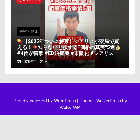
美容・健康
【2025年ついに解禁】シアリスが薬局で買
える！
知らないと損する“価格の真実”5選
#4位が衝撃 #ED治療薬 #市販化 #シアリス
2026年7月21日
Proudly powered by WordPress
|
Theme: WalkerPress by
WalkerWP
.