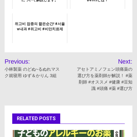
위고비 접종의 짧은순간! #서울
w내과 #위고비 #비만치료제
投
Previous:
Next:
稿
小林製薬 のどぬ~るぬれマス
アセトアミノフェン頭痛薬の
ク就寝用 ゆず＆かりん 3組
選び方を薬剤師が解説！ #薬
ナ
剤師 #オススメ #健康 #豆知
識 #頭痛 #薬 #選び方
ビ
ゲ
ー
RELATED POSTS
シ