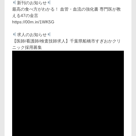
新刊のお知らせ
最高の食べ方がわかる！ 血管・血流の強化書 専門医が教
える47の金言
https://00m.in/1WK5G
求人のお知らせ
【医師/看護師/検査技師求人】千葉県船橋市すぎおかクリ
ニック採用募集