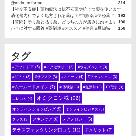
@atida_mifarma
214
【社交不安症】薬物療法は抗不安薬や抗うつ薬を使います
消化器内科でよく処方される薬は？#市販薬 #便秘薬 #
193
【質問】塗り薬と貼り薬、どっちの方が痛みに効きます
190
か？に対する回答 #薬剤師 #オススメ #健康 #豆知識
150
タグ
#アウトドア
(5)
#アクセサリー
(3)
#ウィズペティ
(3)
#スイーツ
(4)
#ギフト
(3)
#サブスク
(3)
#ファッション
(3)
#ムームードメイン
(7)
# 体験談
(3)
#無添加
(3)
FX取引
(3)
オミクロン株
(26)
エレコム
(4)
オンラインショッピング
(5)
オンラインビジネス
(3)
スキンケア
(6)
テクノロジー
(5)
グッズ
(3)
テラスファクタリング口コミ
(11)
デメリット
(7)