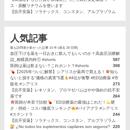
ス・炭酸リチウムを使います
【抗不安薬】ソラナックス、コンスタン、アルプラゾラム
人気記事
最も訪問者が多かった記事 10 件 (過去 28 日間)
血圧下げる薬を一日おきに飲んでもいいのか？高血圧治療解
説_相模原内科① #shorts
587
医師は薬は飲まない？これホント？#shorts
308
【2025年ついに解禁】シアリスが薬局で買える！
知ら
ないと損する“価格の真実”5選
#4位が衝撃 #ED治療薬 #市
販化 #シアリス
273
【抗不安薬】レキソタン、ブロマゼパムはやや強めの抗不安
薬です
264
医師が本音で比較
「ED治療薬の最強はこれだ！
硬
さ・持続・コスパ徹底ランキング
#バイアグラ #シアリス
#ステンドラ
244
【抗不安薬】ソラナックス、コンスタン、アルプラゾラム
¿No todos los suplementos capilares son seguros?
220