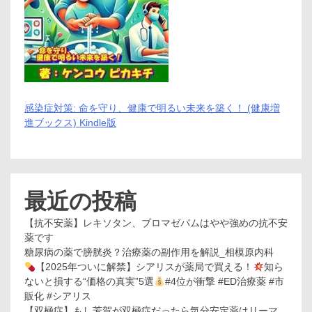
感染症対策: 命を守り、健康で明るい未来を築く！ (健康増
進ブックス) Kindle版
最近の投稿
【抗不安薬】レキソタン、ブロマゼパムはやや強めの抗不安
薬です
糖尿病の薬で膀胱炎？治療薬の副作用を解説_相模原内科
【2025年ついに解禁】シアリスが薬局で買える！
知ら
ないと損する“価格の真実”5選
#4位が衝撃 #ED治療薬 #市
販化 #シアリス
【双極症】もし芳賀が双極症だったら気分安定薬はリーマ