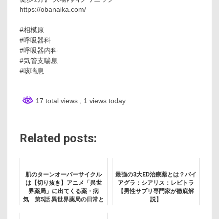
https://obanaika.com/
#相模原
#呼吸器科
#呼吸器内科
#気管支喘息
#咳喘息
17 total views
, 1 views today
Related posts:
肌のターンオーバーサイクル
最強の3大ED治療薬とは？バイ
は【切り抜き】アニメ「異世
アグラ：シアリス：レビトラ
界薬局」に出てくる薬・病
【男性サプリ専門家が徹底解
気 第5話 異世界薬局の日常と
説】
化粧品2 ～変装・紫外線・
CCクリーム・そばかす～ ヘ