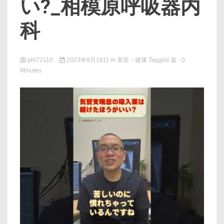
い?_相模原呼吸器内
科
phi72110
2023年9月18日
in
美容・健康
Tagged
薬
- 0
Minutes