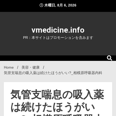
Skip
木曜日, 8月 6, 2026
to
content
vmedicine.info
PR：本サイトはプロモーションを含みます
Home
美容・健康
気管支喘息の吸入薬は続けたほうがいい?_相模原呼吸器内科
気管支喘息の吸入薬
は続けたほうがい