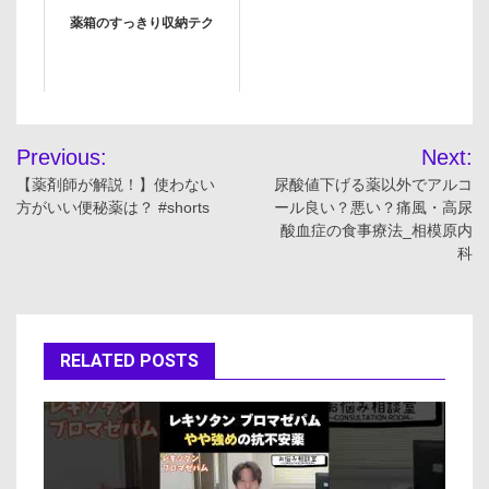
ルスプロモーション大学 #美
薬箱のすっきり収納テク
肌
投
Previous:
Next:
稿
【薬剤師が解説！】使わない
尿酸値下げる薬以外でアルコ
方がいい便秘薬は？ #shorts
ール良い？悪い？痛風・高尿
ナ
酸血症の食事療法_相模原内
科
ビ
ゲ
ー
RELATED POSTS
シ
ョ