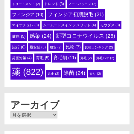
トリートメント
(2)
トレンド
(3)
ノートパソコン
(2)
フィンジア初期脱毛
(21)
フィンジア
(10)
ムームードメイン デメリット
(4)
マイナチュレ
(3)
モウダス
(3)
感染
(24)
新型コロナウイルス
(26)
健康
(5)
比較
(7)
旅行
(6)
最安値
(3)
格安
(2)
比較ランキング
(2)
育毛剤
(11)
育毛
(5)
災害対策
(4)
薄毛
(2)
薄毛ハゲ
(2)
薬
(822)
除菌
(24)
返金
(2)
香り
(2)
アーカイブ
ア
ー
カ
イ