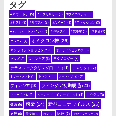
タグ
#アウトドア
(5)
#アクセサリー
(3)
#ウィズペティ
(3)
#スイーツ
(4)
#ギフト
(3)
#サブスク
(3)
#ファッション
(3)
#ムームードメイン
(7)
# 体験談
(3)
#無添加
(3)
FX取引
(3)
オミクロン株
(26)
エレコム
(4)
オンラインショッピング
(5)
オンラインビジネス
(3)
スキンケア
(6)
テクノロジー
(5)
グッズ
(3)
テラスファクタリング口コミ
(11)
デメリット
(7)
トリートメント
(2)
トレンド
(3)
ノートパソコン
(2)
フィンジア初期脱毛
(21)
フィンジア
(10)
ムームードメイン デメリット
(4)
マイナチュレ
(3)
モウダス
(3)
感染
(24)
新型コロナウイルス
(26)
健康
(5)
比較
(7)
旅行
(6)
最安値
(3)
格安
(2)
比較ランキング
(2)