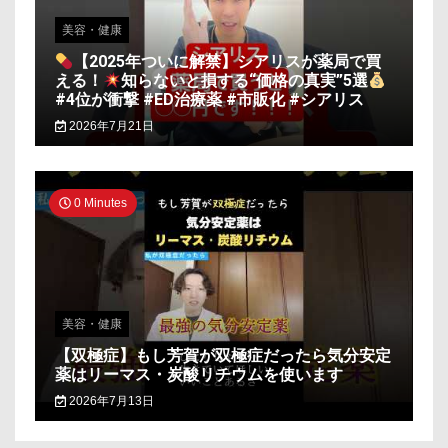
美容・健康
【2025年ついに解禁】シアリスが薬局で買
える！
知らないと損する“価格の真実”5選
#4位が衝撃 #ED治療薬 #市販化 #シアリス
2026年7月21日
0 Minutes
美容・健康
【双極症】もし芳賀が双極症だったら気分安定
薬はリーマス・炭酸リチウムを使います
2026年7月13日