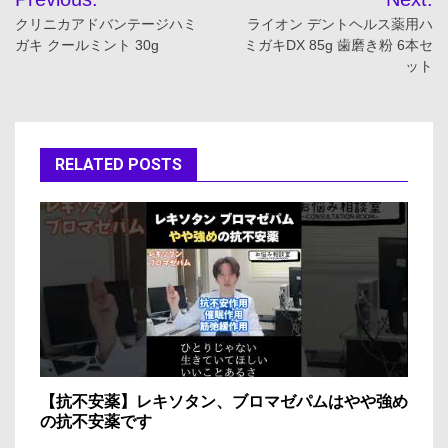
稿
クリニカアドバンテージハミ
ライオン デントヘルス薬用ハ
ガキ クールミント 30g
ミガキDX 85g 歯磨き粉 6本セ
ナ
ット
ビ
ゲ
RELATED POSTS
ー
シ
ョ
ン
【抗不安薬】レキソタン、ブロマゼパムはやや強め
の抗不安薬です