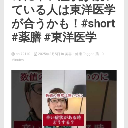
ている人は東洋医学
が合うかも！#short
#薬膳 #東洋医学
phi72110
2025年2月5日
in
美容・健康
Tagged
薬
- 0
Minutes