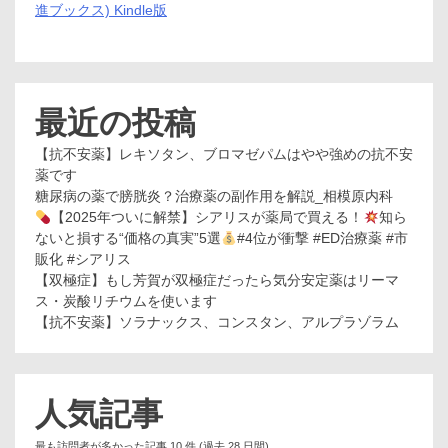
進ブックス) Kindle版
最近の投稿
【抗不安薬】レキソタン、ブロマゼパムはやや強めの抗不安
薬です
糖尿病の薬で膀胱炎？治療薬の副作用を解説_相模原内科
【2025年ついに解禁】シアリスが薬局で買える！
知ら
ないと損する“価格の真実”5選
#4位が衝撃 #ED治療薬 #市
販化 #シアリス
【双極症】もし芳賀が双極症だったら気分安定薬はリーマ
ス・炭酸リチウムを使います
【抗不安薬】ソラナックス、コンスタン、アルプラゾラム
人気記事
最も訪問者が多かった記事 10 件 (過去 28 日間)