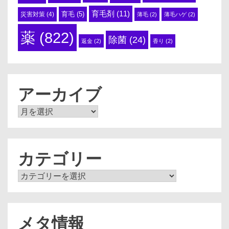
育毛剤
(11)
育毛
(5)
災害対策
(4)
薄毛
(2)
薄毛ハゲ
(2)
薬
(822)
除菌
(24)
返金
(2)
香り
(2)
アーカイブ
ア
ー
カ
イ
ブ
カテゴリー
カ
テ
ゴ
リ
ー
メタ情報