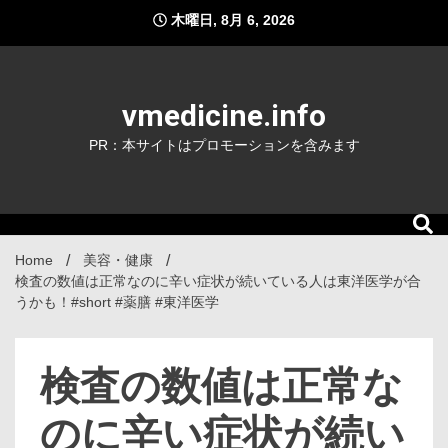
Skip
木曜日, 8月 6, 2026
to
content
vmedicine.info
PR：本サイトはプロモーションを含みます
Home
美容・健康
検査の数値は正常なのに辛い症状が続いている人は東洋医学が合
うかも！#short #薬膳 #東洋医学
検査の数値は正常な
のに辛い症状が続い