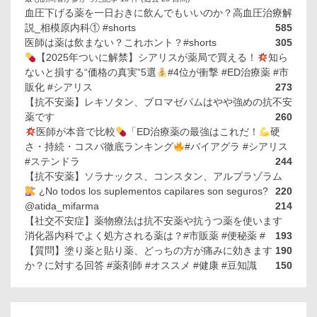
血圧下げる薬を一日おきに飲んでもいいのか？高血圧治療解
説_相模原内科① #shorts
585
医師は薬は飲まない？これホント？#shorts
305
【2025年ついに解禁】シアリスが薬局で買える！
知ら
ないと損する“価格の真実”5選
#4位が衝撃 #ED治療薬 #市
販化 #シアリス
273
【抗不安薬】レキソタン、ブロマゼパムはやや強めの抗不安
薬です
260
医師が本音で比較
「ED治療薬の最強はこれだ！
硬
さ・持続・コスパ徹底ランキング
#バイアグラ #シアリス
#ステンドラ
244
【抗不安薬】ソラナックス、コンスタン、アルプラゾラム
¿No todos los suplementos capilares son seguros?
220
@atida_mifarma
214
【社交不安症】薬物療法は抗不安薬や抗うつ薬を使います
消化器内科でよく処方される薬は？#市販薬 #便秘薬 #
193
【質問】塗り薬と貼り薬、どっちの方が痛みに効きます
190
か？に対する回答 #薬剤師 #オススメ #健康 #豆知識
150