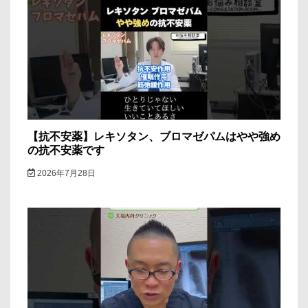
シ
ョ
ン
【抗不安薬】レキソタン、ブロマゼパムはやや強め
の抗不安薬です
2026年7月28日