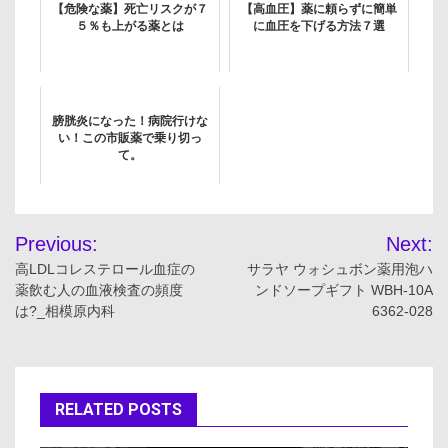
【危険な薬】死亡リスクが７
【高血圧】薬に頼らずに簡単
５％も上がる薬とは
に血圧を下げる方法７選
膀胱炎になった！病院行けな
い！この市販薬で乗り切っ
て。
投
Previous:
Next:
稿
高LDLコレステロール血症の
サラヤ ウォシュボン薬用泡ハ
薬飲む人の血液検査の頻度
ンドソープギフト WBH-10A
ナ
は?_相模原内科
6362-028
ビ
ゲ
RELATED POSTS
ー