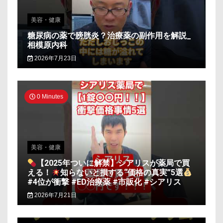
美容・健康
糖尿病の薬で膀胱炎？治療薬の副作用を解説_
相模原内科
2026年7月23日
0 Minutes
美容・健康
【2025年ついに解禁】シアリスが薬局で買
える！
知らないと損する“価格の真実”5選
#4位が衝撃 #ED治療薬 #市販化 #シアリス
2026年7月21日