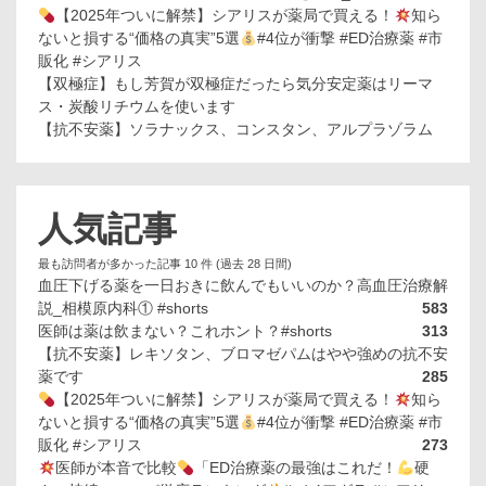
【2025年ついに解禁】シアリスが薬局で買える！
知ら
ないと損する“価格の真実”5選
#4位が衝撃 #ED治療薬 #市
販化 #シアリス
【双極症】もし芳賀が双極症だったら気分安定薬はリーマ
ス・炭酸リチウムを使います
【抗不安薬】ソラナックス、コンスタン、アルプラゾラム
人気記事
最も訪問者が多かった記事 10 件 (過去 28 日間)
血圧下げる薬を一日おきに飲んでもいいのか？高血圧治療解
説_相模原内科① #shorts
583
医師は薬は飲まない？これホント？#shorts
313
【抗不安薬】レキソタン、ブロマゼパムはやや強めの抗不安
薬です
285
【2025年ついに解禁】シアリスが薬局で買える！
知ら
ないと損する“価格の真実”5選
#4位が衝撃 #ED治療薬 #市
販化 #シアリス
273
医師が本音で比較
「ED治療薬の最強はこれだ！
硬