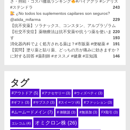
さ・持続・コスパ徹底ランキング
#バイアグラ #シアリス
#ステンドラ
243
¿No todos los suplementos capilares son seguros?
@atida_mifarma
229
【抗不安薬】ソラナックス、コンスタン、アルプラゾラム
【社交不安症】薬物療法は抗不安薬や抗うつ薬を使いま
220
す
193
消化器内科でよく処方される薬は？#市販薬 #便秘薬 #
191
【質問】塗り薬と貼り薬、どっちの方が痛みに効きますか？
に対する回答 #薬剤師 #オススメ #健康 #豆知識
146
タグ
#アウトドア
(5)
#アクセサリー
(3)
#ウィズペティ
(3)
#スイーツ
(4)
#ギフト
(3)
#サブスク
(3)
#ファッション
(3)
#ムームードメイン
(7)
# 体験談
(3)
#無添加
(3)
FX取引
(3)
オミクロン株
(26)
エレコム
(4)