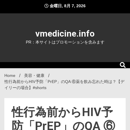
Skip
金曜日, 8月 7, 2026
to
content
vmedicine.info
PR：本サイトはプロモーションを含みます
Home
美容・健康
性行為前からHIV予防「PrEP」のQA ⑥薬を飲み忘れた時は？【デ
イリーの場合】#shorts
性行為前からHIV予
防「PrEP」のQA ⑥