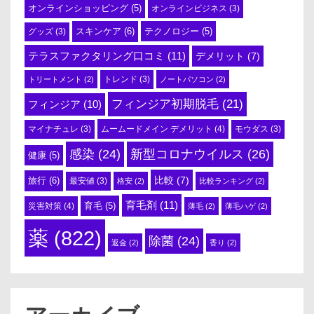
オンラインショッピング
(5)
オンラインビジネス
(3)
スキンケア
(6)
テクノロジー
(5)
グッズ
(3)
テラスファクタリング口コミ
(11)
デメリット
(7)
トリートメント
(2)
トレンド
(3)
ノートパソコン
(2)
フィンジア初期脱毛
(21)
フィンジア
(10)
ムームードメイン デメリット
(4)
マイナチュレ
(3)
モウダス
(3)
感染
(24)
新型コロナウイルス
(26)
健康
(5)
比較
(7)
旅行
(6)
最安値
(3)
格安
(2)
比較ランキング
(2)
育毛剤
(11)
育毛
(5)
災害対策
(4)
薄毛
(2)
薄毛ハゲ
(2)
薬
(822)
除菌
(24)
返金
(2)
香り
(2)