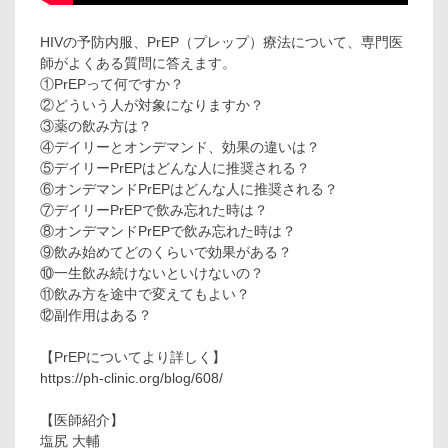
HIVの予防内服、PrEP（プレップ）療法について、専門医
師がよくある質問に答えます。
①PrEPって何ですか？
②どういう人が対象になりますか？
③薬の飲み方は？
④デイリーとオンデマンド、効果の違いは？
⑤デイリーPrEPはどんな人に推奨される？
⑥オンデマンドPrEPはどんな人に推奨される？
⑦デイリーPrEPで飲み忘れた時は？
⑧オンデマンドPrEPで飲み忘れた時は？
⑨飲み始めてどのくらいで効果がある？
⑩一生飲み続けないといけないの？
⑪飲み方を途中で変えてもよい？
⑫副作用はある？
【PrEPについてより詳しく】
https://ph-clinic.org/blog/608/
【医師紹介】
塩尻 大輔