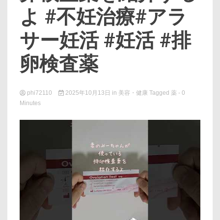
よ #不妊治療#アラ
サー妊活 #妊活 #排
卵検査薬
phi72110
2025年10月13日
in
美容・健康
Tagged
薬
- 0
Minutes