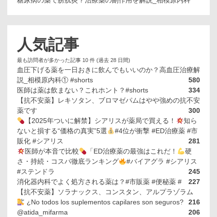
糖尿病の薬で膀胱炎？治療薬の副作用を解説_相模原内科
人気記事
最も訪問者が多かった記事 10 件 (過去 28 日間)
血圧下げる薬を一日おきに飲んでもいいのか？高血圧治療解
説_相模原内科① #shorts
580
医師は薬は飲まない？これホント？#shorts
334
【抗不安薬】レキソタン、ブロマゼパムはやや強めの抗不安
薬です
300
【2025年ついに解禁】シアリスが薬局で買える！
知ら
ないと損する“価格の真実”5選
#4位が衝撃 #ED治療薬 #市
販化 #シアリス
281
医師が本音で比較
「ED治療薬の最強はこれだ！
硬
さ・持続・コスパ徹底ランキング
#バイアグラ #シアリス
#ステンドラ
245
消化器内科でよく処方される薬は？#市販薬 #便秘薬 #
227
【抗不安薬】ソラナックス、コンスタン、アルプラゾラム
¿No todos los suplementos capilares son seguros?
216
@atida_mifarma
206