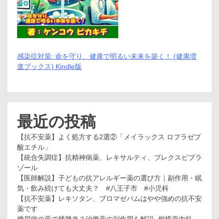
感染症対策: 命を守り、健康で明るい未来を築く！ (健康増
進ブックス) Kindle版
最近の投稿
【抗不安薬】よく処方する2選②「メイラックス ロフラゼプ
酸エチル」
【統合失調症】抗精神病薬、レキサルティ、ブレクスピプラ
ゾール
【医師解説】子どもの抗アレルギー薬の選び方｜副作用・眠
気・飲み続けても大丈夫？ #八王子市 #小児科
【抗不安薬】レキソタン、ブロマゼパムはやや強めの抗不安
薬です