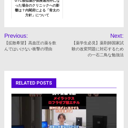
OTC類似薬が保険適用外にな
った場合のクリニックへの影
響は？内閣府による「骨太の
方針」について
投
Previous:
Next:
稿
【拡散希望】高血圧の薬を飲
【薬学生必見】薬剤師国家試
んではいけない衝撃の理由
験の改変問題に対応するため
ナ
の一石二鳥な勉強法
ビ
ゲ
RELATED POSTS
ー
シ
ョ
ン