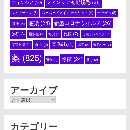
フィンジア初期脱毛
(21)
フィンジア
(10)
ムームードメイン デメリット
(4)
マイナチュレ
(3)
モウダス
(3)
感染
(24)
新型コロナウイルス
(26)
健康
(5)
比較
(7)
旅行
(6)
最安値
(3)
格安
(2)
比較ランキング
(2)
育毛剤
(11)
育毛
(5)
災害対策
(4)
薄毛
(2)
薄毛ハゲ
(2)
薬
(825)
除菌
(24)
返金
(2)
香り
(2)
アーカイブ
ア
ー
カ
イ
ブ
カテゴリー