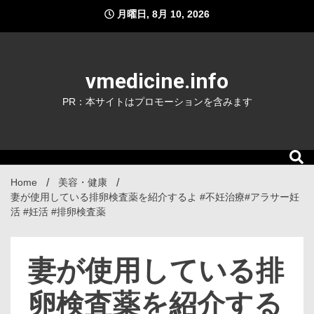
Skip
月曜日, 8月 10, 2026
to
content
vmedicine.info
PR：本サイトはプロモーションを含みます
Home
美容・健康
妻が使用している排卵検査薬を紹介するよ #不妊治療#アラサー妊
活 #妊活 #排卵検査薬
妻が使用している排
卵検査薬を紹介する