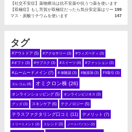
【社交不安症】薬物療法は抗不安薬や抗うつ薬を使います
【双極症】もし芳賀が双極症だったら気分安定薬はリー
199
マス・炭酸リチウムを使います
147
タグ
#アウトドア
(5)
#アクセサリー
(3)
#ウィズペティ
(3)
#スイーツ
(4)
#ギフト
(3)
#サブスク
(3)
#ファッション
(3)
#ムームードメイン
(7)
# 体験談
(3)
#無添加
(3)
FX取引
(3)
オミクロン株
(26)
エレコム
(4)
オンラインショッピング
(5)
オンラインビジネス
(3)
スキンケア
(6)
テクノロジー
(5)
グッズ
(3)
テラスファクタリング口コミ
(11)
デメリット
(7)
トリートメント
(2)
トレンド
(3)
ノートパソコン
(2)