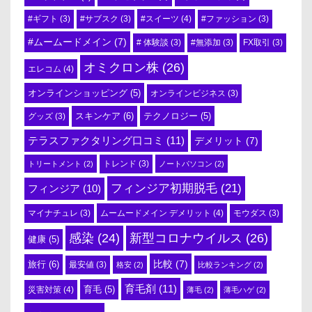
#スイーツ
(4)
#ギフト
(3)
#サブスク
(3)
#ファッション
(3)
#ムームードメイン
(7)
# 体験談
(3)
#無添加
(3)
FX取引
(3)
オミクロン株
(26)
エレコム
(4)
オンラインショッピング
(5)
オンラインビジネス
(3)
スキンケア
(6)
テクノロジー
(5)
グッズ
(3)
テラスファクタリング口コミ
(11)
デメリット
(7)
トリートメント
(2)
トレンド
(3)
ノートパソコン
(2)
フィンジア初期脱毛
(21)
フィンジア
(10)
ムームードメイン デメリット
(4)
マイナチュレ
(3)
モウダス
(3)
感染
(24)
新型コロナウイルス
(26)
健康
(5)
比較
(7)
旅行
(6)
最安値
(3)
格安
(2)
比較ランキング
(2)
育毛剤
(11)
育毛
(5)
災害対策
(4)
薄毛
(2)
薄毛ハゲ
(2)