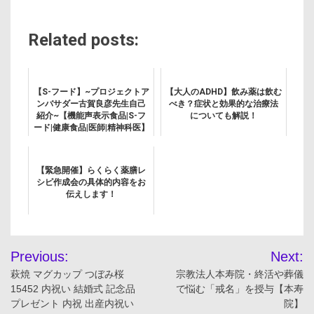
Related posts:
【S-フード】~プロジェクトア
【大人のADHD】飲み薬は飲む
ンバサダー古賀良彦先生自己
べき？症状と効果的な治療法
紹介~【機能声表示食品|S-フ
についても解説！
ード|健康食品|医師|精神科医】
【緊急開催】らくらく薬膳レ
シピ作成会の具体的内容をお
伝えします！
投
Previous:
Next:
稿
萩焼 マグカップ つぼみ桜
宗教法人本寿院・終活や葬儀
15452 内祝い 結婚式 記念品
で悩む「戒名」を授与【本寿
ナ
プレゼント 内祝 出産内祝い
院】