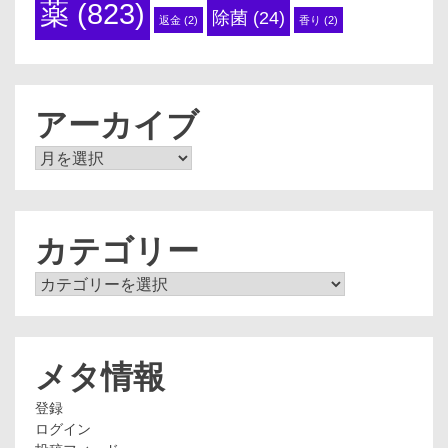
薬
(823)
除菌
(24)
返金
(2)
香り
(2)
アーカイブ
ア
ー
カ
イ
ブ
カテゴリー
カ
テ
ゴ
リ
ー
メタ情報
登録
ログイン