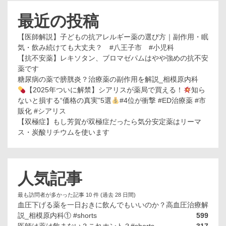
最近の投稿
【医師解説】子どもの抗アレルギー薬の選び方｜副作用・眠
気・飲み続けても大丈夫？ #八王子市 #小児科
【抗不安薬】レキソタン、ブロマゼパムはやや強めの抗不安
薬です
糖尿病の薬で膀胱炎？治療薬の副作用を解説_相模原内科
【2025年ついに解禁】シアリスが薬局で買える！
知ら
ないと損する“価格の真実”5選
#4位が衝撃 #ED治療薬 #市
販化 #シアリス
【双極症】もし芳賀が双極症だったら気分安定薬はリーマ
ス・炭酸リチウムを使います
人気記事
最も訪問者が多かった記事 10 件 (過去 28 日間)
血圧下げる薬を一日おきに飲んでもいいのか？高血圧治療解
説_相模原内科① #shorts
599