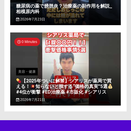
糖尿病の薬で膀胱炎？治療薬の副作用を解説_
相模原内科
2026年7月23日
0 Minutes
美容・健康
【2025年ついに解禁】シアリスが薬局で買
える！
知らないと損する“価格の真実”5選
#4位が衝撃 #ED治療薬 #市販化 #シアリス
2026年7月21日