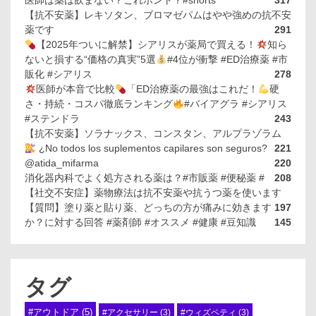
医師は薬は飲まない？これホント？#shorts
317
【抗不安薬】レキソタン、ブロマゼパムはやや強めの抗不安
薬です
291
【2025年ついに解禁】シアリスが薬局で買える！
知ら
ないと損する“価格の真実”5選
#4位が衝撃 #ED治療薬 #市
販化 #シアリス
278
医師が本音で比較
「ED治療薬の最強はこれだ！
硬
さ・持続・コスパ徹底ランキング
#バイアグラ #シアリス
#ステンドラ
243
【抗不安薬】ソラナックス、コンスタン、アルプラゾラム
¿No todos los suplementos capilares son seguros?
221
@atida_mifarma
220
消化器内科でよく処方される薬は？#市販薬 #便秘薬 #
208
【社交不安症】薬物療法は抗不安薬や抗うつ薬を使います
【質問】塗り薬と貼り薬、どっちの方が痛みに効きます
197
か？に対する回答 #薬剤師 #オススメ #健康 #豆知識
145
タグ
#アウトドア
(5)
#アクセサリー
(3)
#ウィズペティ
(3)