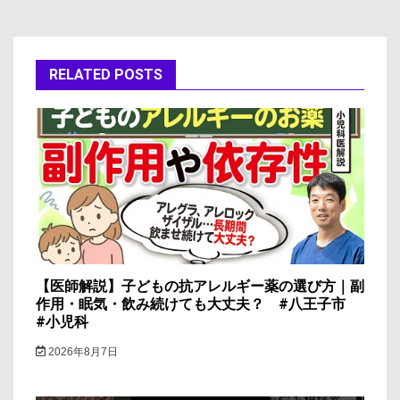
ビ
ゲ
RELATED POSTS
ー
シ
ョ
ン
【医師解説】子どもの抗アレルギー薬の選び方｜副
作用・眠気・飲み続けても大丈夫？ #八王子市
#小児科
2026年8月7日