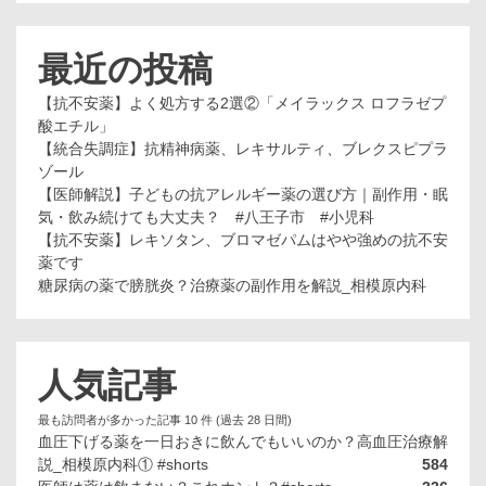
最近の投稿
【抗不安薬】よく処方する2選②「メイラックス ロフラゼプ
酸エチル」
【統合失調症】抗精神病薬、レキサルティ、ブレクスピプラ
ゾール
【医師解説】子どもの抗アレルギー薬の選び方｜副作用・眠
気・飲み続けても大丈夫？ #八王子市 #小児科
【抗不安薬】レキソタン、ブロマゼパムはやや強めの抗不安
薬です
糖尿病の薬で膀胱炎？治療薬の副作用を解説_相模原内科
人気記事
最も訪問者が多かった記事 10 件 (過去 28 日間)
血圧下げる薬を一日おきに飲んでもいいのか？高血圧治療解
説_相模原内科① #shorts
584