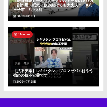
【医師解説】子どもの抗アレルギー薬の選び方
｜副作用・眠気・飲み続けても大丈夫？ #八
王子市 #小児科
2026年8月7日
0 Minutes
美容・健康
【抗不安薬】レキソタン、ブロマゼパムはやや
強めの抗不安薬です
2026年7月28日