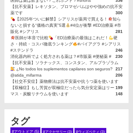
医師は薬は飲まない？これホント？#shorts
336
【抗不安薬】レキソタン、ブロマゼパムはやや強めの抗不安
薬です
300
【2025年ついに解禁】シアリスが薬局で買える！
知ら
ないと損する“価格の真実”5選
#4位が衝撃 #ED治療薬 #市
販化 #シアリス
281
医師が本音で比較
「ED治療薬の最強はこれだ！
硬
さ・持続・コスパ徹底ランキング
#バイアグラ #シアリス
#ステンドラ
246
消化器内科でよく処方される薬は？#市販薬 #便秘薬 #
230
【抗不安薬】ソラナックス、コンスタン、アルプラゾラム
¿No todos los suplementos capilares son seguros?
217
@atida_mifarma
206
【社交不安症】薬物療法は抗不安薬や抗うつ薬を使います
【双極症】もし芳賀が双極症だったら気分安定薬はリー
199
マス・炭酸リチウムを使います
148
タグ
#アウトドア
(5)
#アクセサリー
(3)
#ウィズペティ
(3)