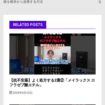
咳を根本から改善する方法
る
ナ
ビ
ゲ
RELATED POSTS
ー
シ
ョ
ン
【抗不安薬】よく処方する2選②「メイラックス ロ
フラゼプ酸エチル」
2026年8月10日