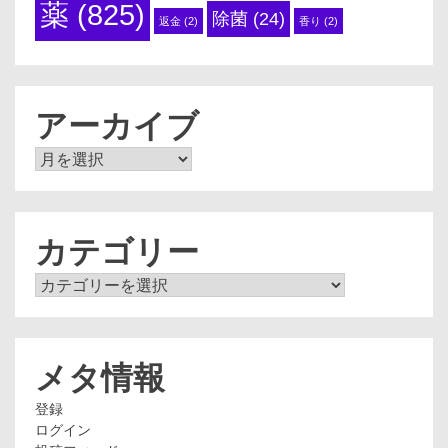
薬
(825)
除菌
(24)
返金
(2)
香り
(2)
アーカイブ
ア
ー
カ
イ
ブ
カテゴリー
カ
テ
ゴ
リ
ー
メタ情報
登録
ログイン