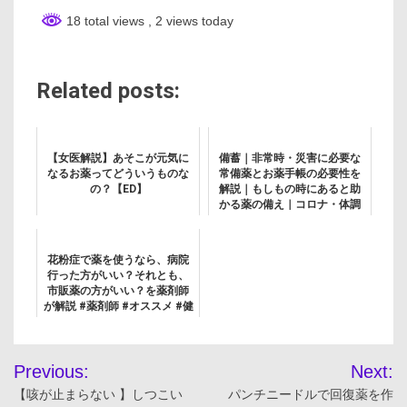
18 total views
, 2 views today
Related posts:
【女医解説】あそこが元気に
備蓄｜非常時・災害に必要な
なるお薬ってどういうものな
常備薬とお薬手帳の必要性を
の？【ED】
解説｜もしもの時にあると助
かる薬の備え｜コロナ・体調
不良・自宅療養 対策｜かかり
つけ医と相談
花粉症で薬を使うなら、病院
行った方がいい？それとも、
市販薬の方がいい？を薬剤師
が解説 #薬剤師 #オススメ #健
康 #豆知識 #花粉症 #薬
投
Previous:
Next:
稿
【咳が止まらない 】しつこい
パンチニードルで回復薬を作