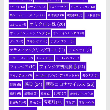
#スイーツ
(4)
#ギフト
(3)
#サブスク
(3)
#ファッション
(3)
#ムームードメイン
(7)
# 体験談
(3)
#無添加
(3)
FX取引
(3)
オミクロン株
(26)
エレコム
(4)
オンラインショッピング
(5)
オンラインビジネス
(3)
スキンケア
(6)
テクノロジー
(5)
グッズ
(3)
テラスファクタリング口コミ
(11)
デメリット
(7)
トリートメント
(2)
トレンド
(3)
ノートパソコン
(2)
フィンジア初期脱毛
(21)
フィンジア
(10)
ムームードメイン デメリット
(4)
マイナチュレ
(3)
モウダス
(3)
感染
(24)
新型コロナウイルス
(26)
健康
(5)
比較
(7)
旅行
(6)
最安値
(3)
格安
(2)
比較ランキング
(2)
育毛剤
(11)
育毛
(5)
災害対策
(4)
薄毛
(2)
薄毛ハゲ
(2)