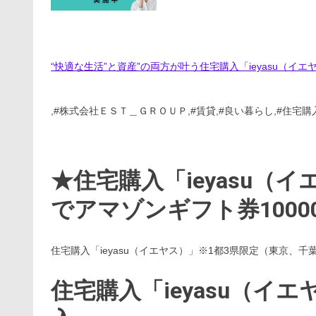
“快適な生活”と資産”の両方が叶う住宅購入「ieyasu（イエ
,#株式会社ＥＳＴ＿ＧＲＯＵＰ,#賃貸,#良い暮らし,#住宅購入,#
★住宅購入「ieyasu（
でアマゾンギフト券100
住宅購入「ieyasu（イエヤス）」※1都3県限定（東京、
住宅購入「ieyasu（イ