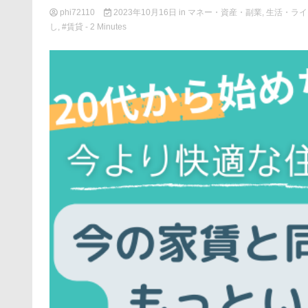
phi72110
2023年10月16日
in
マネー・資産・副業
,
生活・ライ
し
,
#賃貸
- 2 Minutes