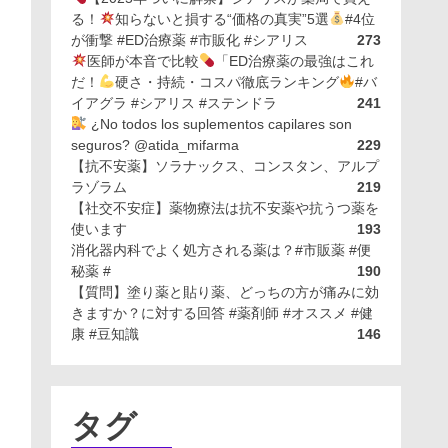
る！
知らないと損する“価格の真実”5選
#4位
が衝撃 #ED治療薬 #市販化 #シアリス
273
医師が本音で比較
「ED治療薬の最強はこれ
だ！
硬さ・持続・コスパ徹底ランキング
#バ
イアグラ #シアリス #ステンドラ
241
¿No todos los suplementos capilares son
seguros? @atida_mifarma
229
【抗不安薬】ソラナックス、コンスタン、アルプ
ラゾラム
219
【社交不安症】薬物療法は抗不安薬や抗うつ薬を
使います
193
消化器内科でよく処方される薬は？#市販薬 #便
秘薬 #
190
【質問】塗り薬と貼り薬、どっちの方が痛みに効
きますか？に対する回答 #薬剤師 #オススメ #健
康 #豆知識
146
タグ