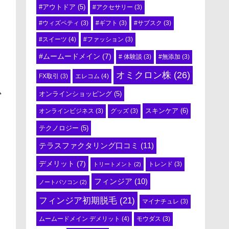
#アウトドア
(5)
#アクセサリー
(3)
#ウィズペティ
(3)
#ギフト
(3)
#サブスク
(3)
#スイーツ
(4)
#ファッション
(3)
#ムームードメイン
(7)
# 体験談
(3)
#無添加
(3)
オミクロン株
(26)
エレコム
(4)
FX取引
(3)
を
オンラインショッピング
(5)
スキンケア
(6)
オンラインビジネス
(3)
グッズ
(3)
テクノロジー
(5)
テラスファクタリング口コミ
(11)
デメリット
(7)
トリートメント
(2)
トレンド
(3)
フィンジア
(10)
ノートパソコン
(2)
フィンジア初期脱毛
(21)
マイナチュレ
(3)
ムームードメイン デメリット
(4)
モウダス
(3)