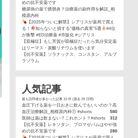
めの抗不安薬です
糖尿病の薬で膀胱炎？治療薬の副作用を解説_相
模原内科
【2025年ついに解禁】シアリスが薬局で買え
る！
知らないと損する“価格の真実”5選
#4位
が衝撃 #ED治療薬 #市販化 #シアリス
【双極症】もし芳賀が双極症だったら気分安定薬
はリーマス・炭酸リチウムを使います
【抗不安薬】ソラナックス、コンスタン、アルプ
ラゾラム
人気記事
最も訪問者が多かった記事 10 件 (過去 28 日間)
血圧下げる薬を一日おきに飲んでもいいのか？高
血圧治療解説_相模原内科① #shorts
580
医師は薬は飲まない？これホント？#shorts
312
【抗不安薬】レキソタン、ブロマゼパムはやや強
めの抗不安薬です
280
【2025年ついに解禁】シアリスが薬局で買え