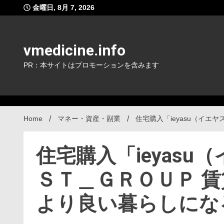
Skip
金曜日, 8月 7, 2026
to
content
vmedicine.info
PR：本サイトはプロモーションを含みます
Home
マネー・資産・副業
住宅購入「ieyasu（イ
住宅購入「ieyas
ＳＴ＿ＧＲＯＵＰ 
より良い暮らしにな