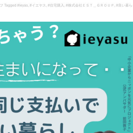
フ
Tagged
#ieyas
,
#イエヤス
,
#住宅購入
,
#株式会社ＥＳＴ＿ＧＲＯＵＰ
,
#良い暮ら