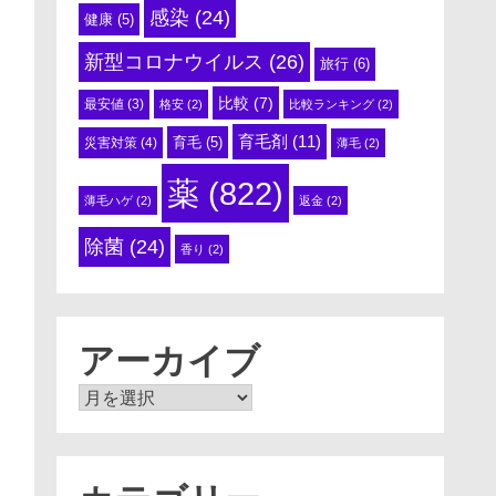
感染
(24)
健康
(5)
新型コロナウイルス
(26)
旅行
(6)
比較
(7)
最安値
(3)
格安
(2)
比較ランキング
(2)
。
育毛剤
(11)
育毛
(5)
災害対策
(4)
薄毛
(2)
薬
(822)
薄毛ハゲ
(2)
返金
(2)
除菌
(24)
香り
(2)
アーカイブ
ア
ー
カ
イ
ブ