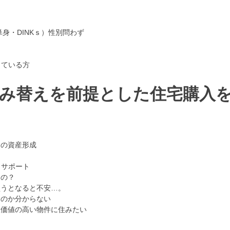
単身・DINKｓ）性別問わず
っている方
住み替えを前提とした住宅購入
リの資産形成
くサポート
るの？
買うとなると不安…。
るのか分からない
資産価値の高い物件に住みたい