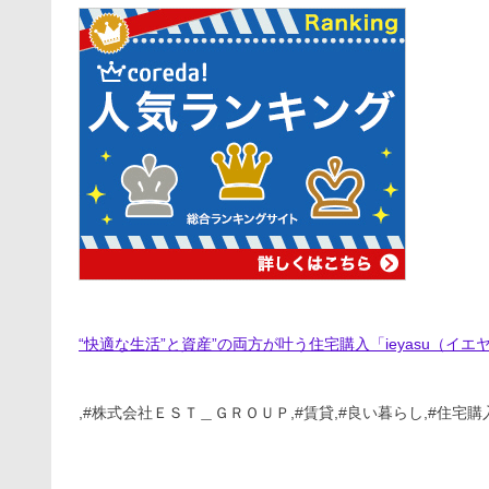
“快適な生活”と資産”の両方が叶う住宅購入「ieyasu（イエ
,#株式会社ＥＳＴ＿ＧＲＯＵＰ,#賃貸,#良い暮らし,#住宅購入,#