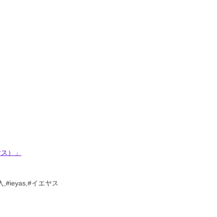
ヤス）」
ieyas,#イエヤス