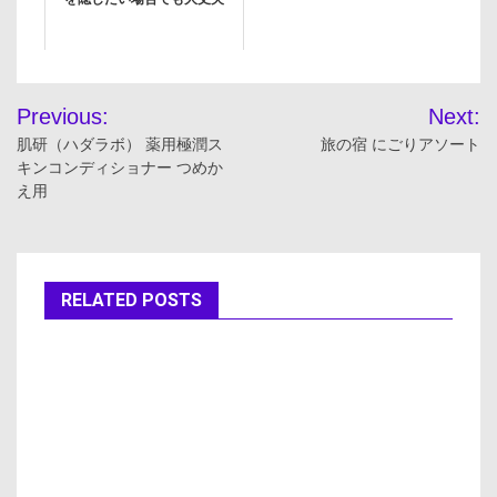
投
Previous:
Next:
稿
肌研（ハダラボ） 薬用極潤ス
旅の宿 にごりアソート
キンコンディショナー つめか
ナ
え用
ビ
ゲ
RELATED POSTS
ー
シ
ョ
ン