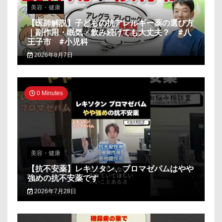
美容・健康
【医師解説】子どもの抗アレルギー薬の選び方
｜副作用・眠気・飲み続けても大丈夫？ #八
王子市 #小児科
2026年8月7日
0 Minutes
美容・健康
【抗不安薬】レキソタン、ブロマゼパムはやや
強めの抗不安薬です
2026年7月28日