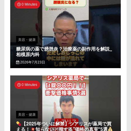
0 Minutes
美容・健康
糖尿病の薬で膀胱炎？治療薬の副作用を解説_
相模原内科
2026年7月23日
0 Minutes
美容・健康
【2025年ついに解禁】シアリスが薬局で買
える！
知らないと損する“価格の真実”5選