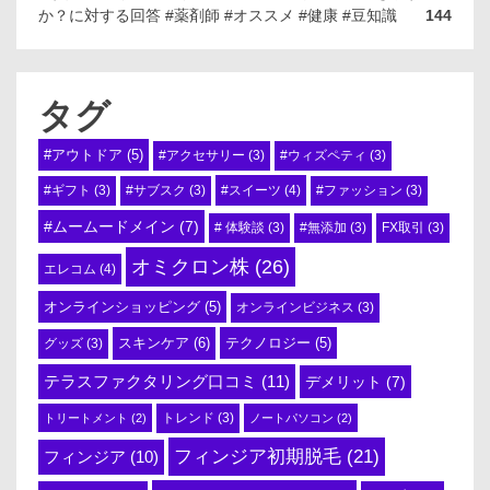
か？に対する回答 #薬剤師 #オススメ #健康 #豆知識
144
タグ
#アウトドア
(5)
#アクセサリー
(3)
#ウィズペティ
(3)
#スイーツ
(4)
#ギフト
(3)
#サブスク
(3)
#ファッション
(3)
#ムームードメイン
(7)
# 体験談
(3)
#無添加
(3)
FX取引
(3)
オミクロン株
(26)
エレコム
(4)
オンラインショッピング
(5)
オンラインビジネス
(3)
スキンケア
(6)
テクノロジー
(5)
グッズ
(3)
テラスファクタリング口コミ
(11)
デメリット
(7)
トリートメント
(2)
トレンド
(3)
ノートパソコン
(2)
フィンジア初期脱毛
(21)
フィンジア
(10)