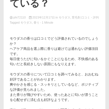
ている？
phi72110
2023年12月17日
in
モウダス
,
育毛剤 口コミ・評判
Tagged
モウダス
,
香り
- 1 Minute
モウダスの香りは口コミでどう評価されているのでしょう
か？
ヘアケア商品を選ぶ際に香りは避けては通れない評価項目
です。
毎日使うたびに匂いをかぐことになるため、不快感のある
匂いだと長続きしない原因にもなりえます。
モウダスの香りについて口コミを調べてみると、おおむね
好評であることがわかります。
爽やかさを感じる・スッキリとしているなど、ポジティブ
な評価が見られました。
また香りが飛びやすいため、使ったあとに匂いが漂うこと
を心配せずに済む点も好評なようです。