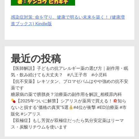
感染症対策: 命を守り、健康で明るい未来を築く！ (健康増
進ブックス) Kindle版
最近の投稿
【医師解説】子どもの抗アレルギー薬の選び方｜副作用・眠
気・飲み続けても大丈夫？ #八王子市 #小児科
【抗不安薬】レキソタン、ブロマゼパムはやや強めの抗不安
薬です
糖尿病の薬で膀胱炎？治療薬の副作用を解説_相模原内科
【2025年ついに解禁】シアリスが薬局で買える！
知ら
ないと損する“価格の真実”5選
#4位が衝撃 #ED治療薬 #市
販化 #シアリス
【双極症】もし芳賀が双極症だったら気分安定薬はリーマ
ス・炭酸リチウムを使います