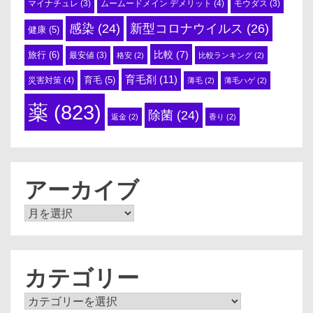
ムームードメイン デメリット
(4)
マイナチュレ
(3)
モウダス
(3)
感染
(24)
新型コロナウイルス
(26)
健康
(5)
比較
(7)
旅行
(6)
最安値
(3)
格安
(2)
比較ランキング
(2)
育毛剤
(11)
育毛
(5)
災害対策
(4)
薄毛
(2)
薄毛ハゲ
(2)
薬
(823)
除菌
(24)
返金
(2)
香り
(2)
アーカイブ
ア
ー
カ
イ
ブ
カテゴリー
カ