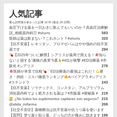
人気記事
最も訪問者が多かった記事 10 件 (過去 28 日間)
血圧下げる薬を一日おきに飲んでもいいのか？高血圧治療解
説_相模原内科① #shorts
583
医師は薬は飲まない？これホント？#shorts
320
【抗不安薬】レキソタン、ブロマゼパムはやや強めの抗不安
薬です
294
【2025年ついに解禁】シアリスが薬局で買える！
知ら
ないと損する“価格の真実”5選
#4位が衝撃 #ED治療薬 #市
販化 #シアリス
278
医師が本音で比較
「ED治療薬の最強はこれだ！
硬
さ・持続・コスパ徹底ランキング
#バイアグラ #シアリス
#ステンドラ
243
【抗不安薬】ソラナックス、コンスタン、アルプラゾラム
消化器内科でよく処方される薬は？#市販薬 #便秘薬 #
219
¿No todos los suplementos capilares son seguros?
215
@atida_mifarma
208
【社交不安症】薬物療法は抗不安薬や抗うつ薬を使います
【質問】塗り薬と貼り薬、どっちの方が痛みに効きます
198