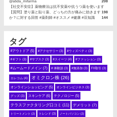
@atida_mifarma
208
【社交不安症】薬物療法は抗不安薬や抗うつ薬を使います
【質問】塗り薬と貼り薬、どっちの方が痛みに効きます
198
か？に対する回答 #薬剤師 #オススメ #健康 #豆知識
144
タグ
#アウトドア
(5)
#アクセサリー
(3)
#ウィズペティ
(3)
#スイーツ
(4)
#ギフト
(3)
#サブスク
(3)
#ファッション
(3)
#ムームードメイン
(7)
# 体験談
(3)
#無添加
(3)
FX取引
(3)
オミクロン株
(26)
エレコム
(4)
オンラインショッピング
(5)
オンラインビジネス
(3)
スキンケア
(6)
テクノロジー
(5)
グッズ
(3)
テラスファクタリング口コミ
(11)
デメリット
(7)
トリートメント
(2)
トレンド
(3)
ノートパソコン
(2)