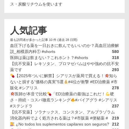
ス・炭酸リチウムを使います
人気記事
最も訪問者が多かった記事 10 件 (過去 28 日間)
血圧下げる薬を一日おきに飲んでもいいのか？高血圧治療解
説_相模原内科① #shorts
580
医師は薬は飲まない？これホント？#shorts
318
【抗不安薬】レキソタン、ブロマゼパムはやや強めの抗不安
薬です
293
【2025年ついに解禁】シアリスが薬局で買える！
知ら
ないと損する“価格の真実”5選
#4位が衝撃 #ED治療薬 #市
販化 #シアリス
278
医師が本音で比較
「ED治療薬の最強はこれだ！
硬
さ・持続・コスパ徹底ランキング
#バイアグラ #シアリス
#ステンドラ
237
【抗不安薬】ソラナックス、コンスタン、アルプラゾラム
消化器内科でよく処方される薬は？#市販薬 #便秘薬 #
219
¿No todos los suplementos capilares son seguros?
212