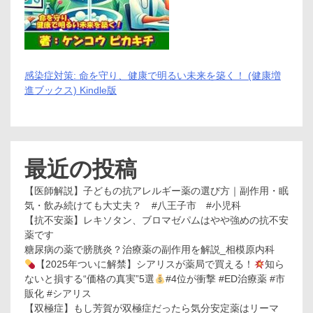
感染症対策: 命を守り、健康で明るい未来を築く！ (健康増
進ブックス) Kindle版
最近の投稿
【医師解説】子どもの抗アレルギー薬の選び方｜副作用・眠
気・飲み続けても大丈夫？ #八王子市 #小児科
【抗不安薬】レキソタン、ブロマゼパムはやや強めの抗不安
薬です
糖尿病の薬で膀胱炎？治療薬の副作用を解説_相模原内科
【2025年ついに解禁】シアリスが薬局で買える！
知ら
ないと損する“価格の真実”5選
#4位が衝撃 #ED治療薬 #市
販化 #シアリス
【双極症】もし芳賀が双極症だったら気分安定薬はリーマ