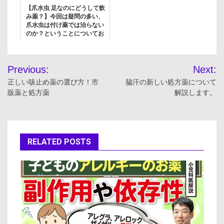
【爪水虫 足なのにどうして飲
み薬？】今回は疑問の多い、
爪水虫は付け薬では治らない
のか？ということについてお
話し致します
投
Previous:
Next:
稿
正しい咳止め薬の選び方！市
脇汗の新しい処方薬について
販薬と処方薬
解説します。
ナ
ビ
ゲ
RELATED POSTS
ー
シ
ョ