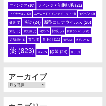
フィンジア初期脱毛
(21)
フィンジア
(10)
ムームードメイン デメリット
(4)
マイナチュレ
(3)
モウダス
(3)
感染
(24)
新型コロナウイルス
(26)
健康
(5)
比較
(7)
旅行
(6)
最安値
(3)
格安
(2)
比較ランキング
(2)
育毛剤
(11)
育毛
(5)
災害対策
(4)
薄毛
(2)
薄毛ハゲ
(2)
薬
(823)
除菌
(24)
返金
(2)
香り
(2)
アーカイブ
ア
ー
カ
イ
ブ