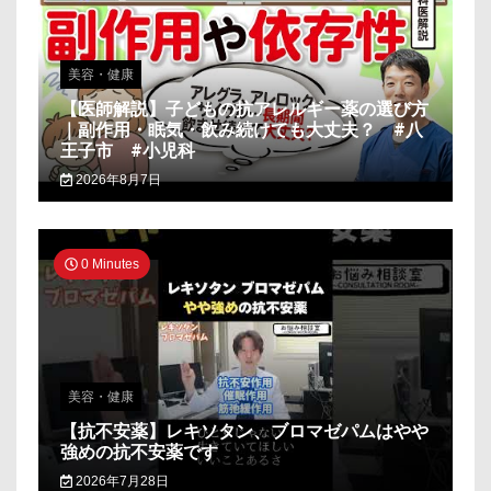
美容・健康
【医師解説】子どもの抗アレルギー薬の選び方
｜副作用・眠気・飲み続けても大丈夫？ #八
王子市 #小児科
2026年8月7日
0 Minutes
美容・健康
【抗不安薬】レキソタン、ブロマゼパムはやや
強めの抗不安薬です
2026年7月28日