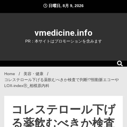
Skip
日曜日, 8月 9, 2026
to
content
vmedicine.info
PR：本サイトはプロモーションを含みます
Home
美容・健康
コレステロール下げる薬飲むべきか検査で判断!?頸動脈エコーや
LOX-indexⓇ_相模原内科
コレステロール下げ
る薬飲むべきか検査