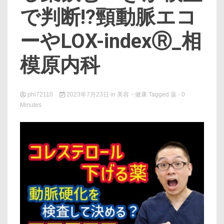
で判断!?頸動脈エコ
ーやLOX-indexⓇ_相
模原内科
phi72110
2023年7月23日
in
美容・健康
Tagged
薬
- 0
Minutes