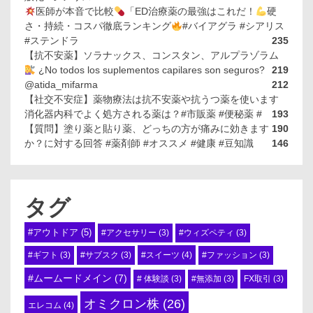
医師が本音で比較
「ED治療薬の最強はこれだ！
硬
さ・持続・コスパ徹底ランキング
#バイアグラ #シアリス
#ステンドラ
235
【抗不安薬】ソラナックス、コンスタン、アルプラゾラム
¿No todos los suplementos capilares son seguros?
219
@atida_mifarma
212
【社交不安症】薬物療法は抗不安薬や抗うつ薬を使います
消化器内科でよく処方される薬は？#市販薬 #便秘薬 #
193
【質問】塗り薬と貼り薬、どっちの方が痛みに効きます
190
か？に対する回答 #薬剤師 #オススメ #健康 #豆知識
146
タグ
#アウトドア
(5)
#アクセサリー
(3)
#ウィズペティ
(3)
#スイーツ
(4)
#ギフト
(3)
#サブスク
(3)
#ファッション
(3)
#ムームードメイン
(7)
# 体験談
(3)
#無添加
(3)
FX取引
(3)
オミクロン株
(26)
エレコム
(4)