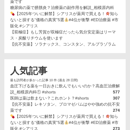
薬です
糖尿病の薬で膀胱炎？治療薬の副作用を解説_相模原内科
【2025年ついに解禁】シアリスが薬局で買える！
知ら
ないと損する“価格の真実”5選
#4位が衝撃 #ED治療薬 #市
販化 #シアリス
【双極症】もし芳賀が双極症だったら気分安定薬はリーマ
ス・炭酸リチウムを使います
【抗不安薬】ソラナックス、コンスタン、アルプラゾラム
人気記事
最も訪問者が多かった記事 10 件 (過去 28 日間)
血圧下げる薬を一日おきに飲んでもいいのか？高血圧治療解
説_相模原内科① #shorts
577
医師は薬は飲まない？これホント？#shorts
307
【抗不安薬】レキソタン、ブロマゼパムはやや強めの抗不安
薬です
274
【2025年ついに解禁】シアリスが薬局で買える！
知ら
ないと損する“価格の真実”5選
#4位が衝撃 #ED治療薬 #市
販化 #シアリス
273