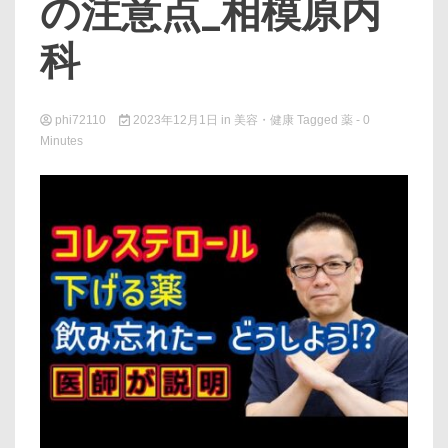
の注意点_相模原内
科
phi72110
2023年12月1日
in
美容・健康
Tagged
薬
- 0
Minutes