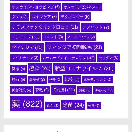
オンラインショッピング
(5)
オンラインビジネス
(3)
スキンケア
(6)
テクノロジー
(5)
グッズ
(3)
テラスファクタリング口コミ
(11)
デメリット
(7)
トリートメント
(2)
トレンド
(3)
ノートパソコン
(2)
フィンジア初期脱毛
(21)
フィンジア
(10)
ムームードメイン デメリット
(4)
マイナチュレ
(3)
モウダス
(3)
感染
(24)
新型コロナウイルス
(26)
健康
(5)
比較
(7)
旅行
(6)
最安値
(3)
格安
(2)
比較ランキング
(2)
育毛剤
(11)
育毛
(5)
災害対策
(4)
薄毛
(2)
薄毛ハゲ
(2)
薬
(822)
除菌
(24)
返金
(2)
香り
(2)