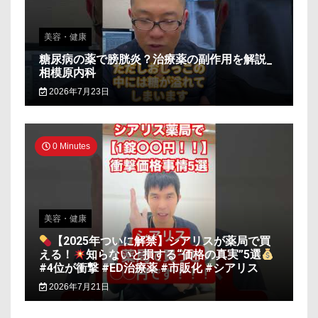
美容・健康
糖尿病の薬で膀胱炎？治療薬の副作用を解説_
相模原内科
2026年7月23日
0 Minutes
美容・健康
【2025年ついに解禁】シアリスが薬局で買
える！
知らないと損する“価格の真実”5選
#4位が衝撃 #ED治療薬 #市販化 #シアリス
2026年7月21日