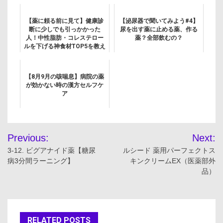
【薬に頼る前に見て】健康診
【泌尿器で聞いてみよう#4】
断に少しでも引っかかった
尿を出す薬に止める薬、作る
人！中性脂肪・コレステロー
薬？全部飲むの？
ルを下げる神食材TOP5を教え
ます
【8月9月の咳喘息】病院の薬
が効かない時の漢方セルフケ
ア
投
Previous:
Next:
稿
3-12. ビグアナイド薬【糖尿
ルシード 薬用パーフェクトス
病3分間ラーニング】
キンクリームEX（医薬部外
ナ
品）
ビ
ゲ
RELATED POSTS