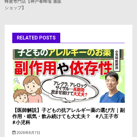
ナ
蜂蜜専門店【神戸養蜂場 通販
ショップ】
ビ
ゲ
ー
RELATED POSTS
シ
ョ
ン
【医師解説】子どもの抗アレルギー薬の選び方｜副
作用・眠気・飲み続けても大丈夫？ #八王子市
#小児科
2026年8月7日