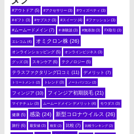
#アウトドア
(5)
#アクセサリー
(3)
#ウィズペティ
(3)
#スイーツ
(4)
#ギフト
(3)
#サブスク
(3)
#ファッション
(3)
#ムームードメイン
(7)
# 体験談
(3)
#無添加
(3)
FX取引
(3)
オミクロン株
(26)
エレコム
(4)
オンラインショッピング
(5)
オンラインビジネス
(3)
スキンケア
(6)
テクノロジー
(5)
グッズ
(3)
テラスファクタリング口コミ
(11)
デメリット
(7)
トリートメント
(2)
トレンド
(3)
ノートパソコン
(2)
フィンジア初期脱毛
(21)
フィンジア
(10)
ムームードメイン デメリット
(4)
マイナチュレ
(3)
モウダス
(3)
感染
(24)
新型コロナウイルス
(26)
健康
(5)
比較
(7)
旅行
(6)
最安値
(3)
格安
(2)
比較ランキング
(2)