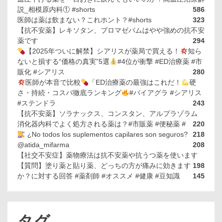
説_相模原内科① #shorts
586
医師は薬は飲まない？これホント？#shorts
323
【抗不安薬】レキソタン、ブロマゼパムはやや強めの抗不安
薬です
294
【2025年ついに解禁】シアリスが薬局で買える！
知ら
ないと損する“価格の真実”5選
#4位が衝撃 #ED治療薬 #市
販化 #シアリス
280
医師が本音で比較
「ED治療薬の最強はこれだ！
硬
さ・持続・コスパ徹底ランキング
#バイアグラ #シアリス
#ステンドラ
243
【抗不安薬】ソラナックス、コンスタン、アルプラゾラム
消化器内科でよく処方される薬は？#市販薬 #便秘薬 #
220
¿No todos los suplementos capilares son seguros?
218
@atida_mifarma
208
【社交不安症】薬物療法は抗不安薬や抗うつ薬を使います
【質問】塗り薬と貼り薬、どっちの方が痛みに効きます
198
か？に対する回答 #薬剤師 #オススメ #健康 #豆知識
145
タグ