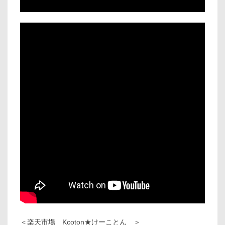
＜楽天市場 Kcoton★けーことん ＞