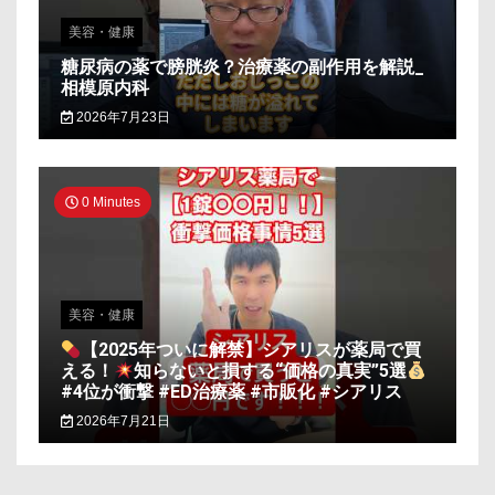
美容・健康
糖尿病の薬で膀胱炎？治療薬の副作用を解説_
相模原内科
2026年7月23日
0 Minutes
美容・健康
【2025年ついに解禁】シアリスが薬局で買
える！
知らないと損する“価格の真実”5選
#4位が衝撃 #ED治療薬 #市販化 #シアリス
2026年7月21日