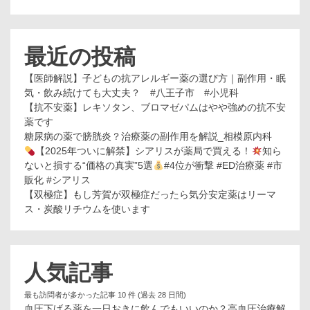
最近の投稿
【医師解説】子どもの抗アレルギー薬の選び方｜副作用・眠
気・飲み続けても大丈夫？ #八王子市 #小児科
【抗不安薬】レキソタン、ブロマゼパムはやや強めの抗不安
薬です
糖尿病の薬で膀胱炎？治療薬の副作用を解説_相模原内科
【2025年ついに解禁】シアリスが薬局で買える！
知ら
ないと損する“価格の真実”5選
#4位が衝撃 #ED治療薬 #市
販化 #シアリス
【双極症】もし芳賀が双極症だったら気分安定薬はリーマ
ス・炭酸リチウムを使います
人気記事
最も訪問者が多かった記事 10 件 (過去 28 日間)
血圧下げる薬を一日おきに飲んでもいいのか？高血圧治療解