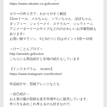
https://www.rakuten.co.jp/kcoton/
カラーの作り方で、わかりやすく解説
22cmドール、メルちゃん、ソランちゃん、ぽぽちゃん、
ダッフィー、シェリーメイ、ステラルー、ジェラトーニ
アニメータードールサイズなどののかわいいお洋服型紙も
あります♪
お買い物マラソン、0と5のつく日はポイント5倍〜10倍
＜けーことんブログ＞
http://ameblo.jp/kcoton
こちらにも商品紹介と生地の紹介もしています
【インスタグラム kcoton】
https://www.instagram.com/kcoton/
作品紹介や、型紙アレンジなども
～自己紹介～
お人形の服の型紙を楽天市場中心に販売しています。
作り方をあれこれ考えるのも好きなので、