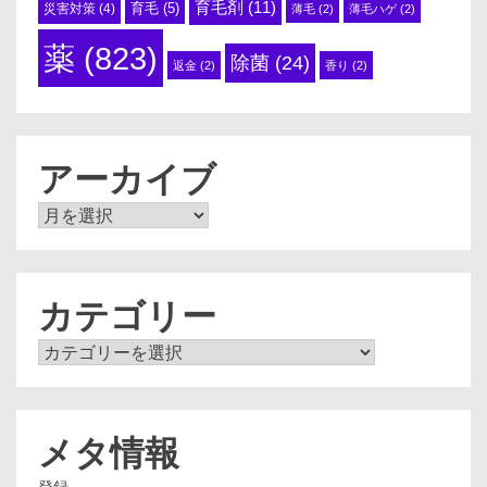
育毛剤
(11)
育毛
(5)
災害対策
(4)
薄毛
(2)
薄毛ハゲ
(2)
薬
(823)
除菌
(24)
返金
(2)
香り
(2)
アーカイブ
ア
ー
カ
イ
ブ
カテゴリー
カ
テ
ゴ
リ
ー
メタ情報