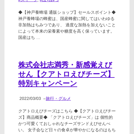
◆【神戸養蜂場 通販ショップ】セールスポイント◆
神戸養蜂場の蜂蜜は、国産蜂蜜に関してはいわゆる
非加熱はちみつであり、 過度な加熱を加えないこと
によって本来の栄養素や糖度を高く保っています。
国産はち …
株式会社志満秀・新感覚えび
せん【クアトロえびチーズ】
特別キャンペーン
2022/03/03
–
旅行・グルメ
クアトロえびチーズはこちら ◆【クアトロえびチー
ズ】商品概要◆ 「クアトロえびチーズ」は 個性的
かつ可愛くておしゃれなチーズサンドえびせんべ
い。 女子会など日々の食卓が華やかになるのはもち