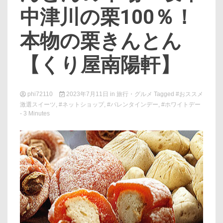
中津川の栗100％！
本物の栗きんとん
【くり屋南陽軒】
phi72110
2023年7月11日
in
旅行・グルメ
Tagged
#おススメ
激選スイーツ
,
#ネットショップ
,
#バレンタインデー
,
#ホワイトデー
- 3 Minutes