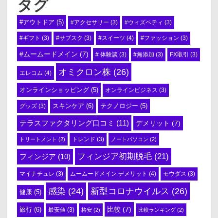
タグ
#アウトドア
(5)
#アクセサリー
(3)
#ウィズペティ
(3)
#スイーツ
(4)
#ギフト
(3)
#サブスク
(3)
#ファッション
(3)
#ムームードメイン
(7)
# 体験談
(3)
#無添加
(3)
FX取引
(3)
オミクロン株
(26)
エレコム
(4)
オンラインショッピング
(5)
オンラインビジネス
(3)
スキンケア
(6)
テクノロジー
(5)
グッズ
(3)
テラスファクタリング口コミ
(11)
デメリット
(7)
トリートメント
(2)
トレンド
(3)
ノートパソコン
(2)
フィンジア初期脱毛
(21)
フィンジア
(10)
ムームードメイン デメリット
(4)
マイナチュレ
(3)
モウダス
(3)
感染
(24)
新型コロナウイルス
(26)
健康
(5)
比較
(7)
旅行
(6)
最安値
(3)
格安
(2)
比較ランキング
(2)