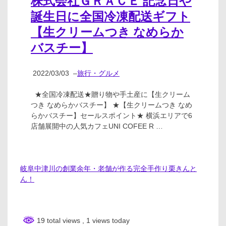
株式会社ＧＲＡＣＥ 記念日や
誕生日に全国冷凍配送ギフト
【生クリームつき なめらか
バスチー】
2022/03/03
–
旅行・グルメ
★全国冷凍配送★贈り物や手土産に【生クリーム
つき なめらかバスチー】 ★【生クリームつき なめ
らかバスチー】セールスポイント★ 横浜エリアで6
店舗展開中の人気カフェUNI COFEE R …
岐阜中津川の創業余年・老舗が作る完全手作り栗きんと
ん！
19 total views
, 1 views today