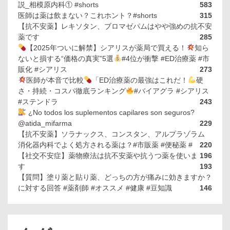
説_相模原内科① #shorts
583
医師は薬は飲まない？これホント？#shorts
315
【抗不安薬】レキソタン、ブロマゼパムはやや強めの抗不安
薬です
285
【2025年ついに解禁】シアリスが薬局で買える！
知ら
ないと損する“価格の真実”5選
#4位が衝撃 #ED治療薬 #市
販化 #シアリス
273
医師が本音で比較
「ED治療薬の最強はこれだ！
硬
さ・持続・コスパ徹底ランキング
#バイアグラ #シアリス
#ステンドラ
243
¿No todos los suplementos capilares son seguros?
@atida_mifarma
229
【抗不安薬】ソラナックス、コンスタン、アルプラゾラム
消化器内科でよく処方される薬は？#市販薬 #便秘薬 #
220
【社交不安症】薬物療法は抗不安薬や抗うつ薬を使いま
196
す
193
【質問】塗り薬と貼り薬、どっちの方が痛みに効きますか？
に対する回答 #薬剤師 #オススメ #健康 #豆知識
146