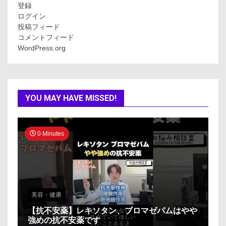
登録
ログイン
投稿フィード
コメントフィード
WordPress.org
YOU MAY HAVE MISSED!
0 Minutes
美容・健康
【抗不安薬】レキソタン、ブロマゼパムはやや
強めの抗不安薬です