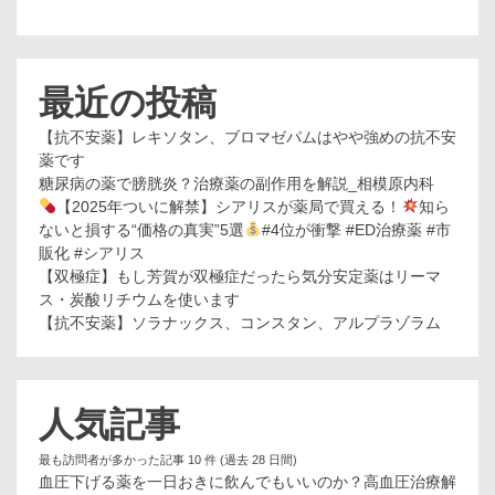
最近の投稿
【抗不安薬】レキソタン、ブロマゼパムはやや強めの抗不安
薬です
糖尿病の薬で膀胱炎？治療薬の副作用を解説_相模原内科
【2025年ついに解禁】シアリスが薬局で買える！
知ら
ないと損する“価格の真実”5選
#4位が衝撃 #ED治療薬 #市
販化 #シアリス
【双極症】もし芳賀が双極症だったら気分安定薬はリーマ
ス・炭酸リチウムを使います
【抗不安薬】ソラナックス、コンスタン、アルプラゾラム
人気記事
最も訪問者が多かった記事 10 件 (過去 28 日間)
血圧下げる薬を一日おきに飲んでもいいのか？高血圧治療解