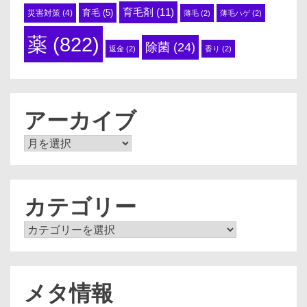
育毛剤
(11)
育毛
(5)
災害対策
(4)
薄毛
(2)
薄毛ハゲ
(2)
薬
(822)
除菌
(24)
返金
(2)
香り
(2)
アーカイブ
ア
ー
カ
イ
ブ
カテゴリー
カ
テ
ゴ
リ
ー
メタ情報