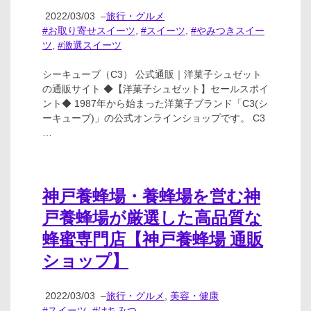
2022/03/03
–
旅行・グルメ
#お取り寄せスイーツ
,
#スイーツ
,
#やみつきスイー
ツ
,
#激選スイーツ
シーキューブ（C3） 公式通販｜洋菓子シュゼット
の通販サイト ◆【洋菓子シュゼット】セールスポイ
ント◆ 1987年から始まった洋菓子ブランド「C3(シ
ーキューブ)」の公式オンラインショップです。 C3
…
神戸養蜂場・養蜂場を営む神
戸養蜂場が厳選した高品質な
蜂蜜専門店【神戸養蜂場 通販
ショップ】
2022/03/03
–
旅行・グルメ
,
美容・健康
#スイーツ
,
#はちみつ