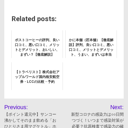
Related posts:
ポストコーヒーの評判、良い
かに本舗（匠本舗）【徹底解
口コミ、悪い口コミ、メリッ
説】評判、良い口コミ、悪い
トとデメリット、おいしい、
口コミ、メリットとデメリッ
まずい？【徹底解説】
ト、うまい、まずいは本当
か？
【トラベリスト】株式会社ア
ップルワールド国内格安航空
券・LCCの比較・予約
投
Previous:
Next:
稿
【ポイント還元中】サンコー
新型コロナの感染力は○○日間
沸かしてそのまま飲める「お
つづく！いつまで感染対策が
ナ
ひとりさま用マグケトル」ホ
必要？抗原検査で感染力の確