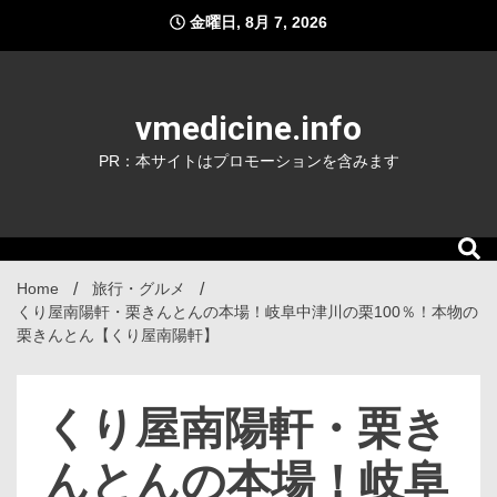
Skip
金曜日, 8月 7, 2026
to
content
vmedicine.info
PR：本サイトはプロモーションを含みます
Home
旅行・グルメ
くり屋南陽軒・栗きんとんの本場！岐阜中津川の栗100％！本物の
栗きんとん【くり屋南陽軒】
くり屋南陽軒・栗き
んとんの本場！岐阜