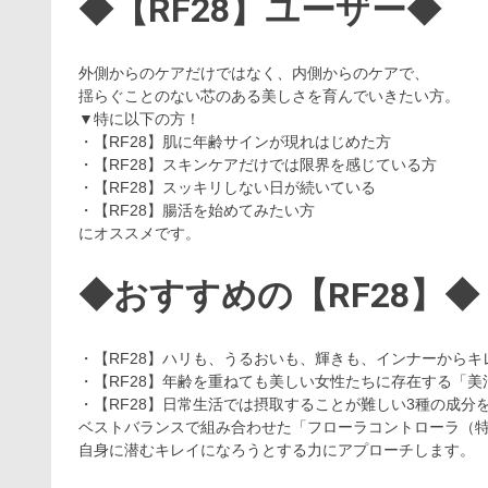
◆【RF28】ユーザー◆
外側からのケアだけではなく、内側からのケアで、
揺らぐことのない芯のある美しさを育んでいきたい方。
▼特に以下の方！
・【RF28】肌に年齢サインが現れはじめた方
・【RF28】スキンケアだけでは限界を感じている方
・【RF28】スッキリしない日が続いている
・【RF28】腸活を始めてみたい方
にオススメです。
◆おすすめの【RF28】◆
・【RF28】ハリも、うるおいも、輝きも、インナーからキ
・【RF28】年齢を重ねても美しい女性たちに存在する「
・【RF28】日常生活では摂取することが難しい3種の成分
ベストバランスで組み合わせた「フローラコントローラ（
自身に潜むキレイになろうとする力にアプローチします。