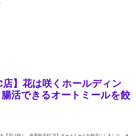
】
C店】花は咲くホールディン
く腸活できるオートミールを餃
る【花は咲く、包美餃子EC店】オートミールを餃子にしました。,#