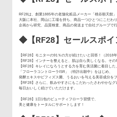
RF28は、創業1885年の老舗化粧品メーカー「桃谷順天館
大阪に本社、岡山に工場を持ち、商品一つひとつにこだわ
企画から研究、品質検査、商品の発送まで自社グループで
◆【RF28】セールスポ
【RF28】モニターの91％の方が続けたいと回答！（2018
【RF28】インナーを整えると、肌は自ら美しくなる。そ
【RF28】キレイになろうとする力を育む美活菌に着目した
「フローラコントローラISR」（特許出願中）をはじめ、
発酵エキスやビフィズス菌、うるおいを与える美容成分を
【RF28】さらに、飲みやすさにもこだわったさわやかな
毎日おいしく続けていただけます。
【RF28】1日1包のビューティフローラ習慣で、
美と健康をトータルにサポートします！