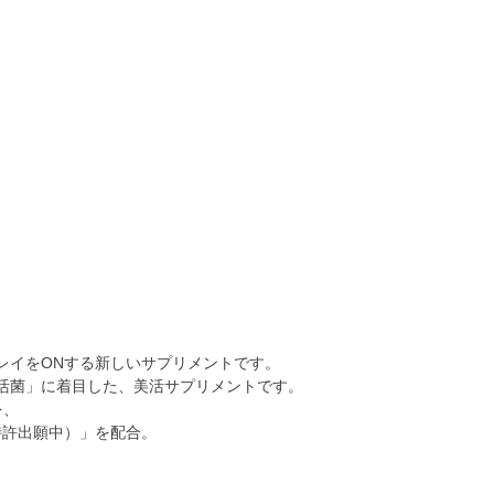
レイをONする新しいサプリメントです。
美活菌」に着目した、美活サプリメントです。
を、
特許出願中）」を配合。