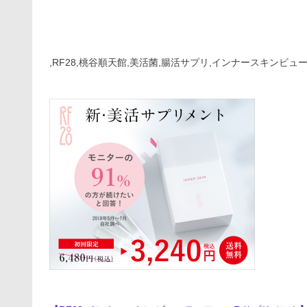
,RF28,桃谷順天館,美活菌,腸活サプリ,インナースキンビュ