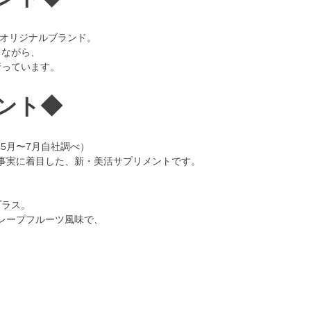
」オリジナルブランド。
りながら、
行っています。
イント◆
年5月〜7月自社調べ）
の事実に着目した、新・美活サプリメントです。
、
プラス。
グレープフルーツ風味で、