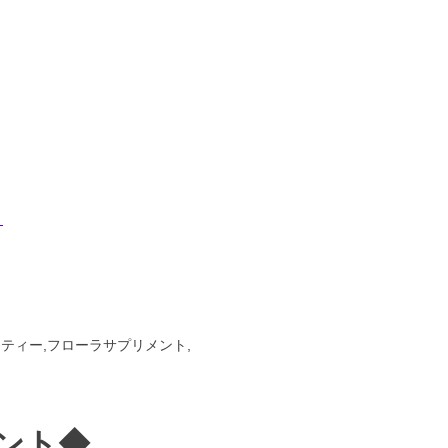
】
ーティー,フローラサプリメント,
イント◆