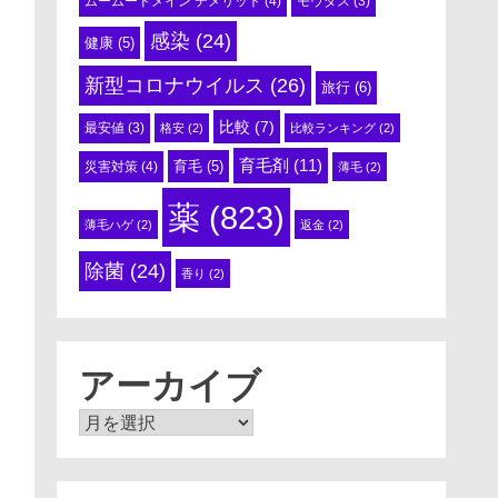
ムームードメイン デメリット
(4)
モウダス
(3)
感染
(24)
健康
(5)
新型コロナウイルス
(26)
旅行
(6)
比較
(7)
最安値
(3)
格安
(2)
比較ランキング
(2)
育毛剤
(11)
育毛
(5)
災害対策
(4)
薄毛
(2)
薬
(823)
薄毛ハゲ
(2)
返金
(2)
除菌
(24)
香り
(2)
アーカイブ
ア
ー
カ
イ