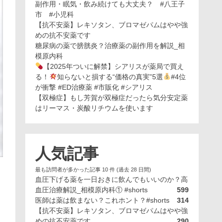
副作用・眠気・飲み続けても大丈夫？ #八王子
市 #小児科
【抗不安薬】レキソタン、ブロマゼパムはやや強
めの抗不安薬です
糖尿病の薬で膀胱炎？治療薬の副作用を解説_相
模原内科
【2025年ついに解禁】シアリスが薬局で買え
る！
知らないと損する“価格の真実”5選
#4位
が衝撃 #ED治療薬 #市販化 #シアリス
【双極症】もし芳賀が双極症だったら気分安定薬
はリーマス・炭酸リチウムを使います
人気記事
最も訪問者が多かった記事 10 件 (過去 28 日間)
血圧下げる薬を一日おきに飲んでもいいのか？高
血圧治療解説_相模原内科① #shorts
599
医師は薬は飲まない？これホント？#shorts
314
【抗不安薬】レキソタン、ブロマゼパムはやや強
めの抗不安薬です
290