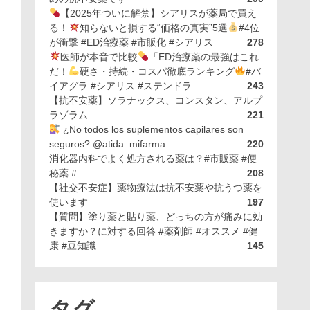
【2025年ついに解禁】シアリスが薬局で買え
る！
知らないと損する“価格の真実”5選
#4位
が衝撃 #ED治療薬 #市販化 #シアリス
278
医師が本音で比較
「ED治療薬の最強はこれ
だ！
硬さ・持続・コスパ徹底ランキング
#バ
イアグラ #シアリス #ステンドラ
243
【抗不安薬】ソラナックス、コンスタン、アルプ
ラゾラム
221
¿No todos los suplementos capilares son
seguros? @atida_mifarma
220
消化器内科でよく処方される薬は？#市販薬 #便
秘薬 #
208
【社交不安症】薬物療法は抗不安薬や抗うつ薬を
使います
197
【質問】塗り薬と貼り薬、どっちの方が痛みに効
きますか？に対する回答 #薬剤師 #オススメ #健
康 #豆知識
145
タグ