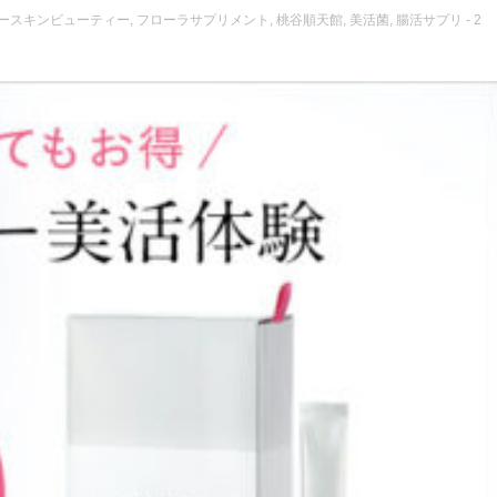
ースキンビューティー
,
フローラサプリメント
,
桃谷順天館
,
美活菌
,
腸活サプリ
- 2