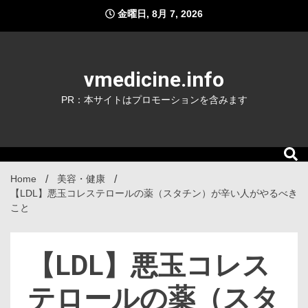
Skip
金曜日, 8月 7, 2026
to
content
vmedicine.info
PR：本サイトはプロモーションを含みます
Home
美容・健康
【LDL】悪玉コレステロールの薬（スタチン）が辛い人がやるべき
こと
【LDL】悪玉コレス
テロールの薬（スタ