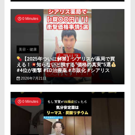
0 Minutes
美容・健康
【2025年ついに解禁】シアリスが薬局で買
える！
知らないと損する“価格の真実”5選
#4位が衝撃 #ED治療薬 #市販化 #シアリス
2026年7月21日
0 Minutes