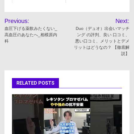
投
Previous:
Next:
稿
血圧下げる薬飲みたくない_
Duo（デュオ）出会いマッチ
高血圧のあなたへ_相模原内
ング の評判、良い 口コミ、
ナ
科
悪い口コミ、メリットとデメ
リットはどうなの？ 【徹底解
ビ
説】
ゲ
ー
RELATED POSTS
シ
ョ
ン