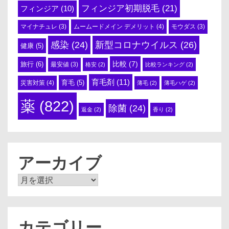
フィンジア初期脱毛
(21)
フィンジア
(10)
ムームードメイン デメリット
(4)
マイナチュレ
(3)
モウダス
(3)
感染
(24)
新型コロナウイルス
(26)
健康
(5)
比較
(7)
旅行
(6)
最安値
(3)
格安
(2)
比較ランキング
(2)
育毛剤
(11)
育毛
(5)
災害対策
(4)
薄毛
(2)
薄毛ハゲ
(2)
薬
(822)
除菌
(24)
返金
(2)
香り
(2)
アーカイブ
ア
ー
カ
イ
ブ
カテゴリー