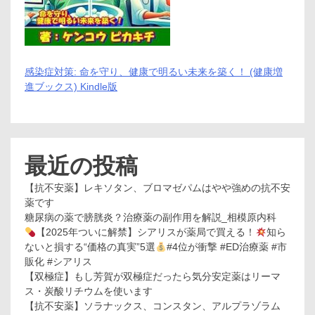
感染症対策: 命を守り、健康で明るい未来を築く！ (健康増
進ブックス) Kindle版
最近の投稿
【抗不安薬】レキソタン、ブロマゼパムはやや強めの抗不安
薬です
糖尿病の薬で膀胱炎？治療薬の副作用を解説_相模原内科
【2025年ついに解禁】シアリスが薬局で買える！
知ら
ないと損する“価格の真実”5選
#4位が衝撃 #ED治療薬 #市
販化 #シアリス
【双極症】もし芳賀が双極症だったら気分安定薬はリーマ
ス・炭酸リチウムを使います
【抗不安薬】ソラナックス、コンスタン、アルプラゾラム