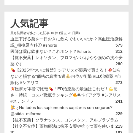
人気記事
最も訪問者が多かった記事 10 件 (過去 28 日間)
血圧下げる薬を一日おきに飲んでもいいのか？高血圧治療解
説_相模原内科① #shorts
579
医師は薬は飲まない？これホント？#shorts
312
【抗不安薬】レキソタン、ブロマゼパムはやや強めの抗不安
薬です
280
【2025年ついに解禁】シアリスが薬局で買える！
知ら
ないと損する“価格の真実”5選
#4位が衝撃 #ED治療薬 #市
販化 #シアリス
273
医師が本音で比較
「ED治療薬の最強はこれだ！
硬
さ・持続・コスパ徹底ランキング
#バイアグラ #シアリス
#ステンドラ
241
¿No todos los suplementos capilares son seguros?
@atida_mifarma
229
【抗不安薬】ソラナックス、コンスタン、アルプラゾラム
【社交不安症】薬物療法は抗不安薬や抗うつ薬を使いま
219
す
193