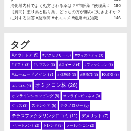
消化器内科でよく処方される薬は？#市販薬 #便秘薬 #
190
【質問】塗り薬と貼り薬、どっちの方が痛みに効きますか？
に対する回答 #薬剤師 #オススメ #健康 #豆知識
146
タグ
#アウトドア
(5)
#アクセサリー
(3)
#ウィズペティ
(3)
#スイーツ
(4)
#ギフト
(3)
#サブスク
(3)
#ファッション
(3)
#ムームードメイン
(7)
# 体験談
(3)
#無添加
(3)
FX取引
(3)
オミクロン株
(26)
エレコム
(4)
オンラインショッピング
(5)
オンラインビジネス
(3)
スキンケア
(6)
テクノロジー
(5)
グッズ
(3)
テラスファクタリング口コミ
(11)
デメリット
(7)
トリートメント
(2)
トレンド
(3)
ノートパソコン
(2)