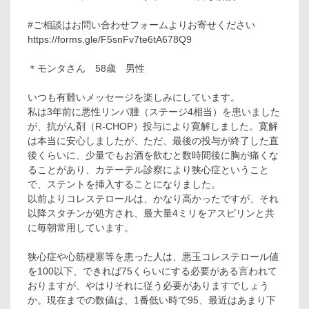
#ご相談はお問い合わせフォームよりお寄せください
https://forms.gle/F5snFv7te6tA678Q9
＊モンタさん 58歳 男性
いつも有難いメッセージを楽しみにしています。
私は3年前に悪性リンパ腫（ステージ4相当）を患いました
が、抗がん剤（R-CHOP）投与により寛解しました。寛解
は本当に安心しましたが、ただ、最後の投与が終了した直
後くらいに、少量でもお酒を飲むと数時間後に胸が痛くな
ることがあり、カテーテル診察により狭心症ということ
で、ステントを挿入することになりました。
以前よりコレステロールは、かなり高かったですが、それ
以降スタチンが処方され、最大量4ミリをアスピリンと共
に毎朝常用しています。
狭心症や心筋梗塞等を患った人は、悪玉コレステロール値
を100以下、できれば75くらいにする必要がある言われて
おりますが、やはりそれに従う必要がありますでしょう
か。現在までの数値は、1番低い時で95、最近はあまり下