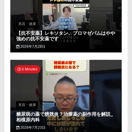
美容・健康
【抗不安薬】レキソタン、ブロマゼパムはやや
強めの抗不安薬です
2026年7月28日
0 Minutes
美容・健康
糖尿病の薬で膀胱炎？治療薬の副作用を解説_
相模原内科
2026年7月23日