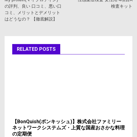
稿
の評判、良い 口コミ、悪い口
検査キット
ナ
コミ、メリットとデメリット
はどうなの？ 【徹底解説】
ビ
ゲ
ー
RELATED POSTS
シ
ョ
ン
【BonQuish(ボンキッシュ)】株式会社ファミリー
ネットワークシステムズ・上質な国産おさかな料理
の定期便