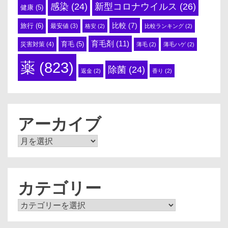
感染
(24)
新型コロナウイルス
(26)
健康
(5)
比較
(7)
旅行
(6)
最安値
(3)
格安
(2)
比較ランキング
(2)
育毛剤
(11)
育毛
(5)
災害対策
(4)
薄毛
(2)
薄毛ハゲ
(2)
薬
(823)
除菌
(24)
返金
(2)
香り
(2)
アーカイブ
ア
ー
カ
イ
ブ
カテゴリー
カ
テ
ゴ