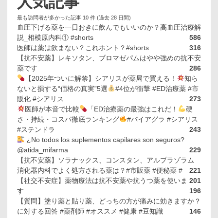
人気記事
最も訪問者が多かった記事 10 件 (過去 28 日間)
血圧下げる薬を一日おきに飲んでもいいのか？高血圧治療解
説_相模原内科① #shorts
586
医師は薬は飲まない？これホント？#shorts
316
【抗不安薬】レキソタン、ブロマゼパムはやや強めの抗不安
薬です
286
【2025年ついに解禁】シアリスが薬局で買える！
知ら
ないと損する“価格の真実”5選
#4位が衝撃 #ED治療薬 #市
販化 #シアリス
273
医師が本音で比較
「ED治療薬の最強はこれだ！
硬
さ・持続・コスパ徹底ランキング
#バイアグラ #シアリス
#ステンドラ
243
¿No todos los suplementos capilares son seguros?
@atida_mifarma
229
【抗不安薬】ソラナックス、コンスタン、アルプラゾラム
消化器内科でよく処方される薬は？#市販薬 #便秘薬 #
221
【社交不安症】薬物療法は抗不安薬や抗うつ薬を使いま
201
す
196
【質問】塗り薬と貼り薬、どっちの方が痛みに効きますか？
に対する回答 #薬剤師 #オススメ #健康 #豆知識
146