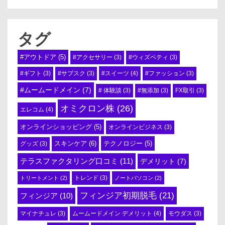
タグ
#アウトドア
(5)
#アクセサリー
(3)
#ウィズペティ
(3)
#スイーツ
(4)
#ギフト
(3)
#サブスク
(3)
#ファッション
(3)
#ムームードメイン
(7)
# 体験談
(3)
#無添加
(3)
FX取引
(3)
オミクロン株
(26)
エレコム
(4)
オンラインショッピング
(5)
オンラインビジネス
(3)
スキンケア
(6)
テクノロジー
(5)
グッズ
(3)
テラスファクタリング口コミ
(11)
デメリット
(7)
トリートメント
(2)
トレンド
(3)
ノートパソコン
(2)
フィンジア初期脱毛
(21)
フィンジア
(10)
ムームードメイン デメリット
(4)
マイナチュレ
(3)
モウダス
(3)