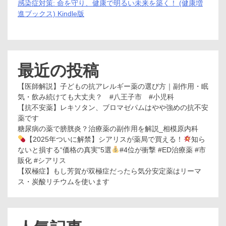
感染症対策: 命を守り、健康で明るい未来を築く！ (健康増
進ブックス) Kindle版
最近の投稿
【医師解説】子どもの抗アレルギー薬の選び方｜副作用・眠
気・飲み続けても大丈夫？ #八王子市 #小児科
【抗不安薬】レキソタン、ブロマゼパムはやや強めの抗不安
薬です
糖尿病の薬で膀胱炎？治療薬の副作用を解説_相模原内科
【2025年ついに解禁】シアリスが薬局で買える！
知ら
ないと損する“価格の真実”5選
#4位が衝撃 #ED治療薬 #市
販化 #シアリス
【双極症】もし芳賀が双極症だったら気分安定薬はリーマ
ス・炭酸リチウムを使います