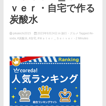
ｖｅｒ・自宅で作る
炭酸水
pikakichi2015
2023年9月24日
in
旅行・グルメ
Tagged
#e-
soda
,
#炭酸水
,
#自宅
,
#Ｗａｔｅｒ＿Ｓｅｒｖｅｒ
- 2 Minutes