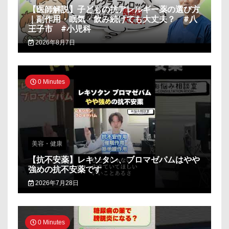
【医師解説】子どもの抗アレルギー薬の選び方
｜副作用・眠気・飲み続けても大丈夫？ #八
王子市 #小児科
2026年8月7日
0 Minutes
美容・健康
【抗不安薬】レキソタン、ブロマゼパムはやや
強めの抗不安薬です
2026年7月28日
0 Minutes