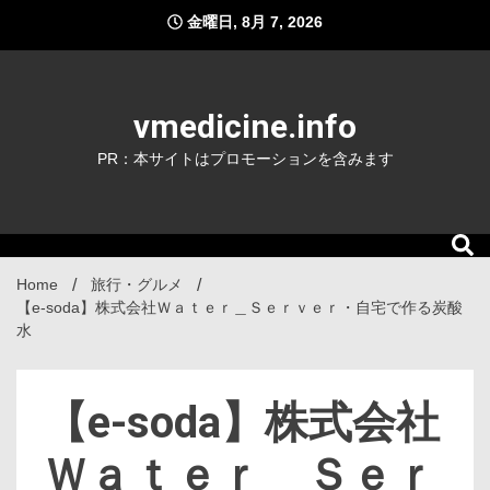
Skip
金曜日, 8月 7, 2026
to
content
vmedicine.info
PR：本サイトはプロモーションを含みます
Home
旅行・グルメ
【e-soda】株式会社Ｗａｔｅｒ＿Ｓｅｒｖｅｒ・自宅で作る炭酸
水
【e-soda】株式会社
Ｗａｔｅｒ＿Ｓｅｒ