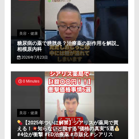
美容・健康
糖尿病の薬で膀胱炎？治療薬の副作用を解説_
相模原内科
2026年7月23日
0 Minutes
美容・健康
【2025年ついに解禁】シアリスが薬局で買
える！
知らないと損する“価格の真実”5選
#4位が衝撃 #ED治療薬 #市販化 #シアリス