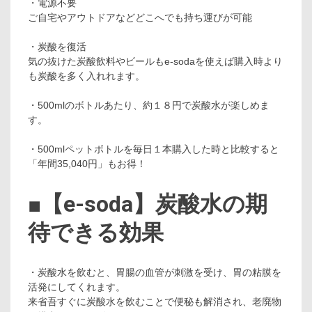
・電源不要
ご自宅やアウトドアなどどこへでも持ち運びが可能
・炭酸を復活
気の抜けた炭酸飲料やビールもe-sodaを使えば購入時より
も炭酸を多く入れれます。
・500mlのボトルあたり、約１８円で炭酸水が楽しめま
す。
・500mlペットボトルを毎日１本購入した時と比較すると
「年間35,040円」もお得！
■【e-soda】炭酸水の期
待できる効果
・炭酸水を飲むと、胃腸の血管が刺激を受け、胃の粘膜を
活発にしてくれます。
来省吾すぐに炭酸水を飲むことで便秘も解消され、老廃物