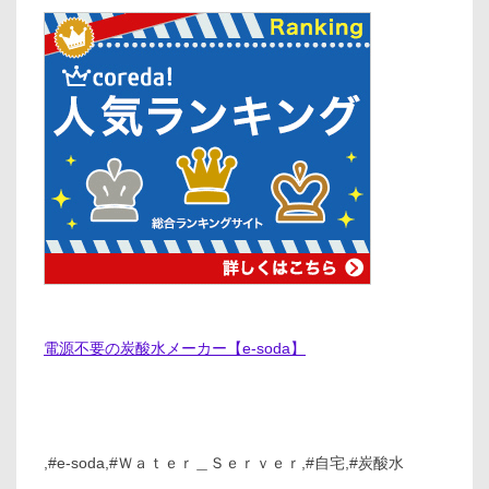
電源不要の炭酸水メーカー【e-soda】
,#e-soda,#Ｗａｔｅｒ＿Ｓｅｒｖｅｒ,#自宅,#炭酸水