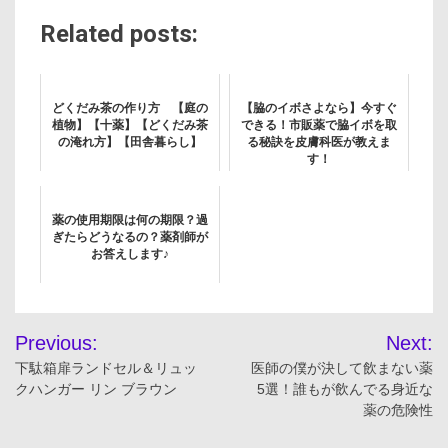
Related posts:
どくだみ茶の作り方 【庭の
【脇のイボさよなら】今すぐ
植物】【十薬】【どくだみ茶
できる！市販薬で脇イボを取
の淹れ方】【田舎暮らし】
る秘訣を皮膚科医が教えま
す！
薬の使用期限は何の期限？過
ぎたらどうなるの？薬剤師が
お答えします♪
投
Previous:
Next:
稿
下駄箱扉ランドセル＆リュッ
医師の僕が決して飲まない薬
クハンガー リン ブラウン
5選！誰もが飲んでる身近な
ナ
薬の危険性