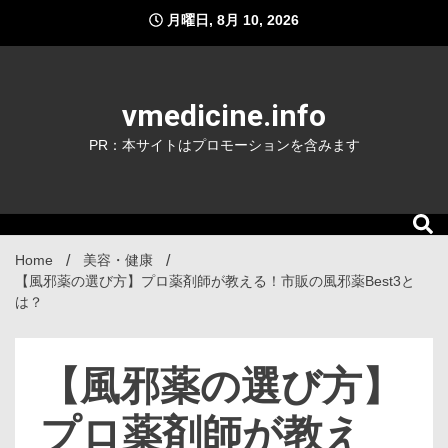
Skip
月曜日, 8月 10, 2026
to
content
vmedicine.info
PR：本サイトはプロモーションを含みます
Home
美容・健康
【風邪薬の選び方】プロ薬剤師が教える！市販の風邪薬Best3と
は？
【風邪薬の選び方】
プロ薬剤師が教え