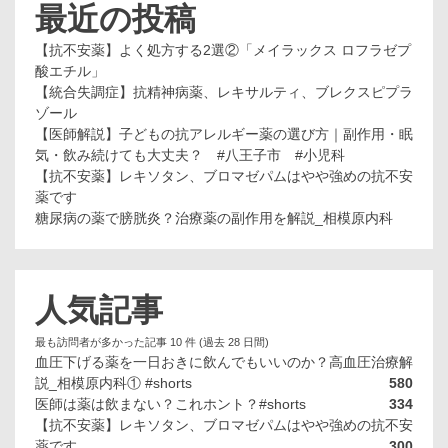
最近の投稿
【抗不安薬】よく処方する2選②「メイラックス ロフラゼプ
酸エチル」
【統合失調症】抗精神病薬、レキサルティ、ブレクスピプラ
ゾール
【医師解説】子どもの抗アレルギー薬の選び方｜副作用・眠
気・飲み続けても大丈夫？ #八王子市 #小児科
【抗不安薬】レキソタン、ブロマゼパムはやや強めの抗不安
薬です
糖尿病の薬で膀胱炎？治療薬の副作用を解説_相模原内科
人気記事
最も訪問者が多かった記事 10 件 (過去 28 日間)
血圧下げる薬を一日おきに飲んでもいいのか？高血圧治療解
説_相模原内科① #shorts
580
医師は薬は飲まない？これホント？#shorts
334
【抗不安薬】レキソタン、ブロマゼパムはやや強めの抗不安
薬です
300