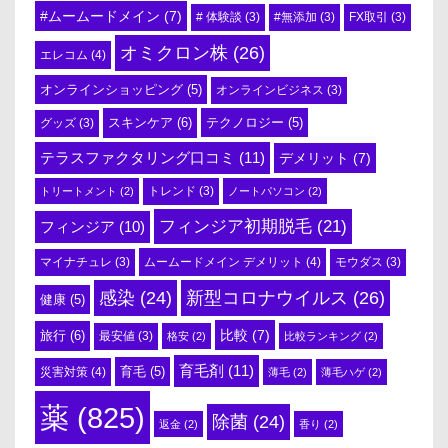
#ムームードメイン
(7)
# 体験談
(3)
#無添加
(3)
FX取引
(3)
オミクロン株
(26)
エレコム
(4)
オンラインショッピング
(5)
オンラインビジネス
(3)
スキンケア
(6)
テクノロジー
(5)
グッズ
(3)
テラスファクタリング口コミ
(11)
デメリット
(7)
トリートメント
(2)
トレンド
(3)
ノートパソコン
(2)
フィンジア初期脱毛
(21)
フィンジア
(10)
ムームードメイン デメリット
(4)
マイナチュレ
(3)
モウダス
(3)
感染
(24)
新型コロナウイルス
(26)
健康
(5)
比較
(7)
旅行
(6)
最安値
(3)
格安
(2)
比較ランキング
(2)
育毛剤
(11)
育毛
(5)
災害対策
(4)
薄毛
(2)
薄毛ハゲ
(2)
薬
(825)
除菌
(24)
返金
(2)
香り
(2)