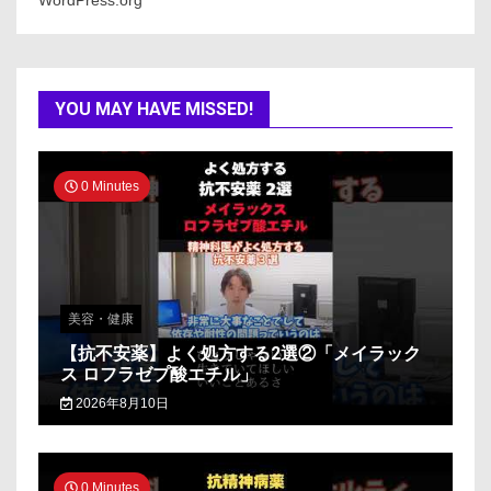
WordPress.org
YOU MAY HAVE MISSED!
0 Minutes
美容・健康
【抗不安薬】よく処方する2選②「メイラック
ス ロフラゼプ酸エチル」
2026年8月10日
0 Minutes