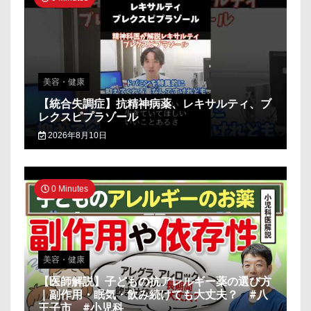
美容・健康
【統合失調症】抗精神病薬、レキサルティ、ブ
レクスピプラゾール
2026年8月10日
0 Minutes
美容・健康
【医師解説】子どもの抗アレルギー薬の選び方
｜副作用・眠気・飲み続けても大丈夫？ #八
王子市 #小児科