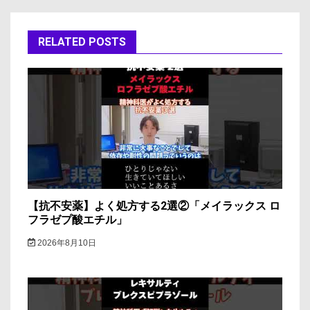
ビ
ゲ
RELATED POSTS
ー
シ
ョ
ン
【抗不安薬】よく処方する2選②「メイラックス ロ
フラゼプ酸エチル」
2026年8月10日