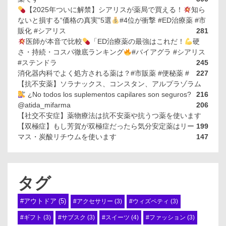
【2025年ついに解禁】シアリスが薬局で買える！
知ら
ないと損する“価格の真実”5選
#4位が衝撃 #ED治療薬 #市
販化 #シアリス
281
医師が本音で比較
「ED治療薬の最強はこれだ！
硬
さ・持続・コスパ徹底ランキング
#バイアグラ #シアリス
#ステンドラ
245
消化器内科でよく処方される薬は？#市販薬 #便秘薬 #
227
【抗不安薬】ソラナックス、コンスタン、アルプラゾラム
¿No todos los suplementos capilares son seguros?
216
@atida_mifarma
206
【社交不安症】薬物療法は抗不安薬や抗うつ薬を使います
【双極症】もし芳賀が双極症だったら気分安定薬はリー
199
マス・炭酸リチウムを使います
147
タグ
#アウトドア
(5)
#アクセサリー
(3)
#ウィズペティ
(3)
#スイーツ
(4)
#ギフト
(3)
#サブスク
(3)
#ファッション
(3)