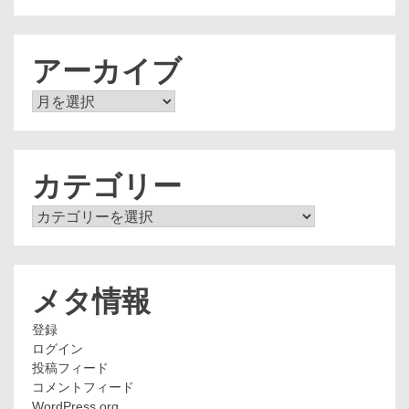
アーカイブ
ア
ー
カ
イ
ブ
カテゴリー
カ
テ
ゴ
リ
ー
メタ情報
登録
ログイン
投稿フィード
コメントフィード
WordPress.org