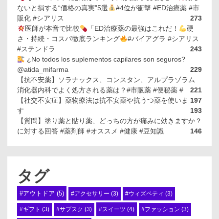
ないと損する“価格の真実”5選
#4位が衝撃 #ED治療薬 #市
販化 #シアリス
273
医師が本音で比較
「ED治療薬の最強はこれだ！
硬
さ・持続・コスパ徹底ランキング
#バイアグラ #シアリス
#ステンドラ
243
¿No todos los suplementos capilares son seguros?
@atida_mifarma
229
【抗不安薬】ソラナックス、コンスタン、アルプラゾラム
消化器内科でよく処方される薬は？#市販薬 #便秘薬 #
221
【社交不安症】薬物療法は抗不安薬や抗うつ薬を使いま
197
す
193
【質問】塗り薬と貼り薬、どっちの方が痛みに効きますか？
に対する回答 #薬剤師 #オススメ #健康 #豆知識
146
タグ
#アウトドア
(5)
#アクセサリー
(3)
#ウィズペティ
(3)
#スイーツ
(4)
#ギフト
(3)
#サブスク
(3)
#ファッション
(3)