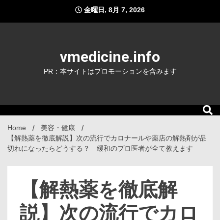
Skip
金曜日, 8月 7, 2026
to
content
vmedicine.info
PR：本サイトはプロモーションを含みます
Home
美容・健康
【解熱薬を徹底解説】次の流行でカロナールや薬店の解熱剤が品
切れになったらどうする？ 緩和のプロ医者が全て教えます
【解熱薬を徹底解
説】次の流行でカロ