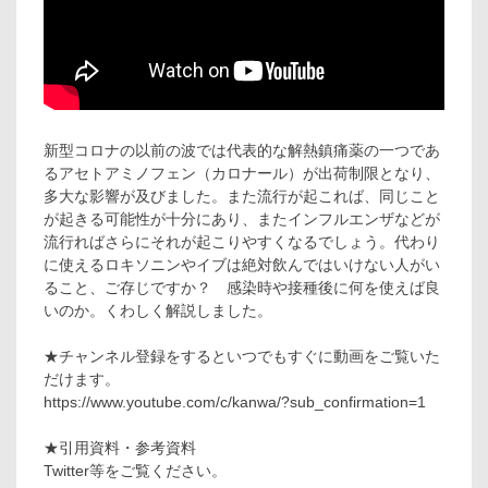
新型コロナの以前の波では代表的な解熱鎮痛薬の一つであ
るアセトアミノフェン（カロナール）が出荷制限となり、
多大な影響が及びました。また流行が起これば、同じこと
が起きる可能性が十分にあり、またインフルエンザなどが
流行ればさらにそれが起こりやすくなるでしょう。代わり
に使えるロキソニンやイブは絶対飲んではいけない人がい
ること、ご存じですか？ 感染時や接種後に何を使えば良
いのか。くわしく解説しました。
★チャンネル登録をするといつでもすぐに動画をご覧いた
だけます。
https://www.youtube.com/c/kanwa/?sub_confirmation=1
★引用資料・参考資料
Twitter等をご覧ください。