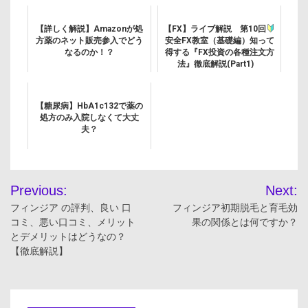
【詳しく解説】Amazonが処
【FX】ライブ解説 第10回
方薬のネット販売参入でどう
安全FX教室（基礎編）知って
なるのか！？
得する『FX投資の各種注文方
法』徹底解説(Part1)
2024/10/17 18:00～
【糖尿病】HbA1c132で薬の
処方のみ入院しなくて大丈
夫？
投
Previous:
Next:
稿
フィンジア の評判、良い 口
フィンジア初期脱毛と育毛効
コミ、悪い口コミ、メリット
果の関係とは何ですか？
ナ
とデメリットはどうなの？
【徹底解説】
ビ
ゲ