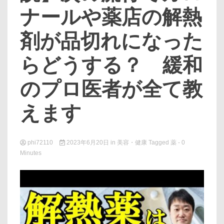
ナールや薬店の解熱
剤が品切れになった
らどうする？ 緩和
のプロ医者が全て教
えます
phi72110
2023年6月20日
in
美容・健康
Tagged
薬
- 0
Minutes