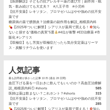
【医師解説】子どもの抗アレルギー薬の選び方｜副作用・眠
気・飲み続けても大丈夫？ #八王子市 #小児科
【抗不安薬】レキソタン、ブロマゼパムはやや強めの抗不安
薬です
糖尿病の薬で膀胱炎？治療薬の副作用を解説_相模原内科
【2025年ついに解禁】シアリスが薬局で買える！
知ら
ないと損する“価格の真実”5選
#4位が衝撃 #ED治療薬 #市
販化 #シアリス
【双極症】もし芳賀が双極症だったら気分安定薬はリーマ
ス・炭酸リチウムを使います
人気記事
最も訪問者が多かった記事 10 件 (過去 28 日間)
血圧下げる薬を一日おきに飲んでもいいのか？高血圧治療解
説_相模原内科① #shorts
585
医師は薬は飲まない？これホント？#shorts
315
【抗不安薬】レキソタン、ブロマゼパムはやや強めの抗不安
薬です
285
【2025年ついに解禁】シアリスが薬局で買える！
知ら