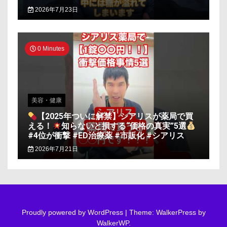
2026年7月23日
0 Minutes
美容・健康
【2025年ついに解禁】シアリスが薬局で買
える！
知らないと損する“価格の真実”5選
#4位が衝撃 #ED治療薬 #市販化 #シアリス
2026年7月21日
Proudly powered by WordPress
|
Theme: WalkerPress by
WalkerWP
.