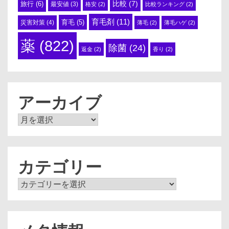
比較
(7)
旅行
(6)
最安値
(3)
格安
(2)
比較ランキング
(2)
育毛剤
(11)
育毛
(5)
災害対策
(4)
薄毛
(2)
薄毛ハゲ
(2)
薬
(822)
除菌
(24)
返金
(2)
香り
(2)
アーカイブ
ア
ー
カ
イ
ブ
カテゴリー
カ
テ
ゴ
リ
ー