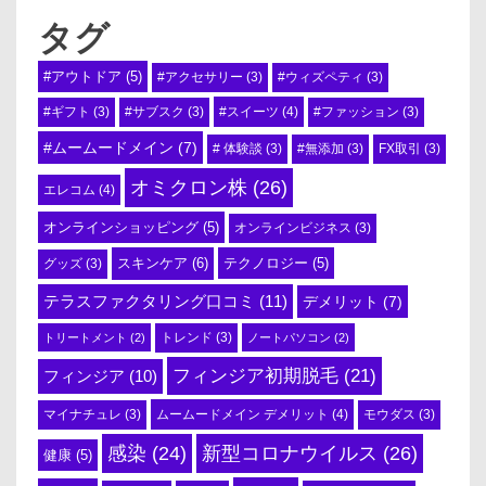
タグ
#アウトドア
(5)
#アクセサリー
(3)
#ウィズペティ
(3)
#スイーツ
(4)
#ギフト
(3)
#サブスク
(3)
#ファッション
(3)
#ムームードメイン
(7)
# 体験談
(3)
#無添加
(3)
FX取引
(3)
オミクロン株
(26)
エレコム
(4)
オンラインショッピング
(5)
オンラインビジネス
(3)
スキンケア
(6)
テクノロジー
(5)
グッズ
(3)
テラスファクタリング口コミ
(11)
デメリット
(7)
トリートメント
(2)
トレンド
(3)
ノートパソコン
(2)
フィンジア初期脱毛
(21)
フィンジア
(10)
ムームードメイン デメリット
(4)
マイナチュレ
(3)
モウダス
(3)
感染
(24)
新型コロナウイルス
(26)
健康
(5)