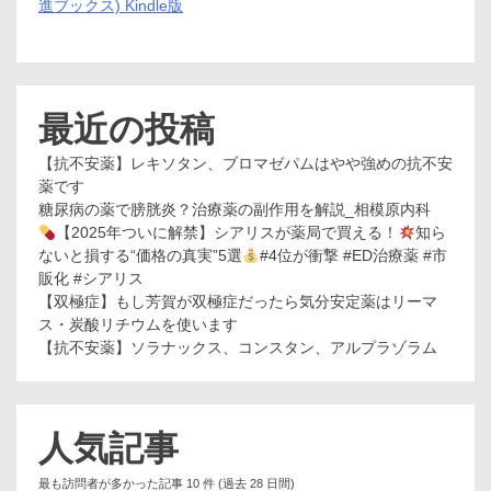
進ブックス) Kindle版
最近の投稿
【抗不安薬】レキソタン、ブロマゼパムはやや強めの抗不安
薬です
糖尿病の薬で膀胱炎？治療薬の副作用を解説_相模原内科
【2025年ついに解禁】シアリスが薬局で買える！
知ら
ないと損する“価格の真実”5選
#4位が衝撃 #ED治療薬 #市
販化 #シアリス
【双極症】もし芳賀が双極症だったら気分安定薬はリーマ
ス・炭酸リチウムを使います
【抗不安薬】ソラナックス、コンスタン、アルプラゾラム
人気記事
最も訪問者が多かった記事 10 件 (過去 28 日間)