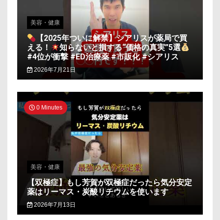
美容・健康
【2025年ついに解禁】シアリスが薬局で買
える！
知らないと損する“価格の真実”5選
#4位が衝撃 #ED治療薬 #市販化 #シアリス
2026年7月21日
0 Minutes
美容・健康
【双極症】もし芳賀が双極症だったら気分安定
薬はリーマス・炭酸リチウムを使います
2026年7月13日