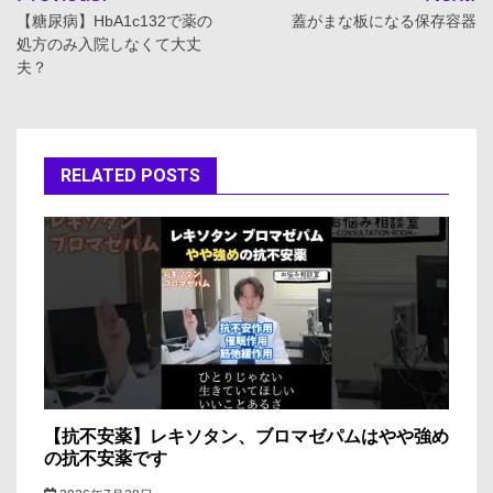
稿
【糖尿病】HbA1c132で薬の
蓋がまな板になる保存容器
処方のみ入院しなくて大丈
ナ
夫？
ビ
ゲ
RELATED POSTS
ー
シ
ョ
ン
【抗不安薬】レキソタン、ブロマゼパムはやや強め
の抗不安薬です