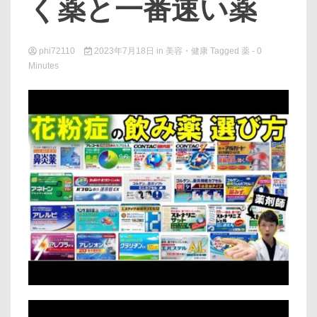
く薬と一番速い薬
phi72110
2023年7月18日
in
美容・健康
Tagged
薬
- 0
Minutes