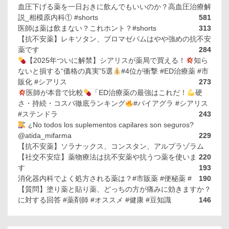
血圧下げる薬を一日おきに飲んでもいいのか？高血圧治療解
説_相模原内科① #shorts
581
医師は薬は飲まない？これホント？#shorts
313
【抗不安薬】レキソタン、ブロマゼパムはやや強めの抗不安
薬です
284
【2025年ついに解禁】シアリスが薬局で買える！
知ら
ないと損する“価格の真実”5選
#4位が衝撃 #ED治療薬 #市
販化 #シアリス
273
医師が本音で比較
「ED治療薬の最強はこれだ！
硬
さ・持続・コスパ徹底ランキング
#バイアグラ #シアリス
#ステンドラ
243
¿No todos los suplementos capilares son seguros?
@atida_mifarma
229
【抗不安薬】ソラナックス、コンスタン、アルプラゾラム
【社交不安症】薬物療法は抗不安薬や抗うつ薬を使いま
220
す
193
消化器内科でよく処方される薬は？#市販薬 #便秘薬 #
190
【質問】塗り薬と貼り薬、どっちの方が痛みに効きますか？
に対する回答 #薬剤師 #オススメ #健康 #豆知識
146