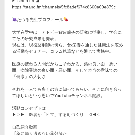
◤ stand.fm ◢
https://stand.fm/channels/5fc8adef674c8600a69e879c
たつる先生プロフィール
大学在学中は、アトピー背皮膚炎の研究に従事し、学会に
てその研究成果を発表。
現在は、現役薬剤師の傍ら、食/栄養を通じた健康法を広め
る活動をセミナー、コラム執筆などを通じて実施中。
医療の携わる人間だからこそわかる、薬の良い面・悪い
面、病院受診の良い面・悪い面、そして本当の意味での
「健康」の大切さ
それを一人でも多くの方に知ってもらい、そこに向き合っ
てほしいという思いでYouTubeチャンネル開設。
活動コンセプトは
▶▷▶ 医者が「ヒマ」する町づくり ◁◀◁
自己紹介動画
【薬に頼り過ぎない薬剤師た…