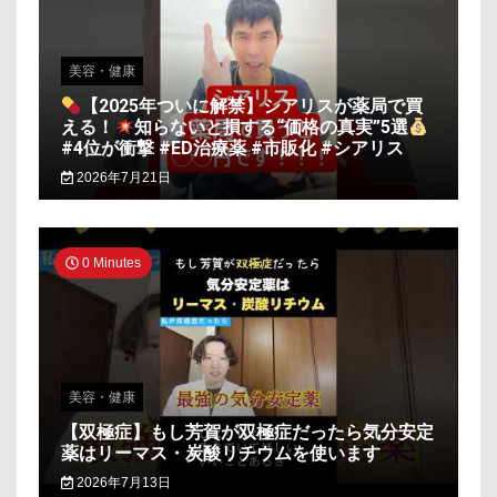
美容・健康
【2025年ついに解禁】シアリスが薬局で買
える！
知らないと損する“価格の真実”5選
#4位が衝撃 #ED治療薬 #市販化 #シアリス
2026年7月21日
0 Minutes
美容・健康
【双極症】もし芳賀が双極症だったら気分安定
薬はリーマス・炭酸リチウムを使います
2026年7月13日