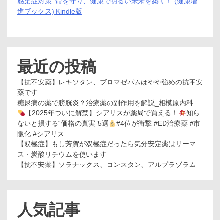
感染症対策: 命を守り、健康で明るい未来を築く！ (健康増
進ブックス) Kindle版
最近の投稿
【抗不安薬】レキソタン、ブロマゼパムはやや強めの抗不安
薬です
糖尿病の薬で膀胱炎？治療薬の副作用を解説_相模原内科
【2025年ついに解禁】シアリスが薬局で買える！
知ら
ないと損する“価格の真実”5選
#4位が衝撃 #ED治療薬 #市
販化 #シアリス
【双極症】もし芳賀が双極症だったら気分安定薬はリーマ
ス・炭酸リチウムを使います
【抗不安薬】ソラナックス、コンスタン、アルプラゾラム
人気記事