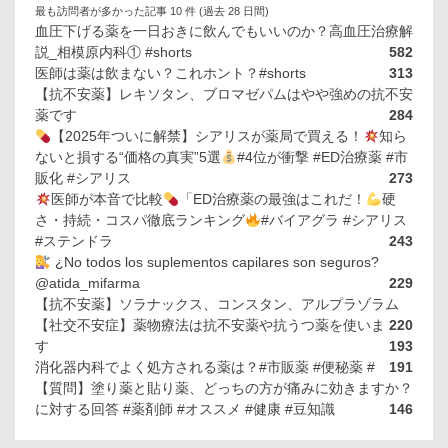
最も訪問者が多かった記事 10 件 (過去 28 日間)
血圧下げる薬を一日おきに飲んでもいいのか？高血圧治療解
説_相模原内科① #shorts
582
医師は薬は飲まない？これホント？#shorts
313
【抗不安薬】レキソタン、ブロマゼパムはやや強めの抗不安
薬です
284
【2025年ついに解禁】シアリスが薬局で買える！
知ら
ないと損する“価格の真実”5選
#4位が衝撃 #ED治療薬 #市
販化 #シアリス
273
医師が本音で比較
「ED治療薬の最強はこれだ！
硬
さ・持続・コスパ徹底ランキング
#バイアグラ #シアリス
#ステンドラ
243
¿No todos los suplementos capilares son seguros?
@atida_mifarma
229
【抗不安薬】ソラナックス、コンスタン、アルプラゾラム
【社交不安症】薬物療法は抗不安薬や抗うつ薬を使いま
220
す
193
消化器内科でよく処方される薬は？#市販薬 #便秘薬 #
191
【質問】塗り薬と貼り薬、どっちの方が痛みに効きますか？
に対する回答 #薬剤師 #オススメ #健康 #豆知識
146