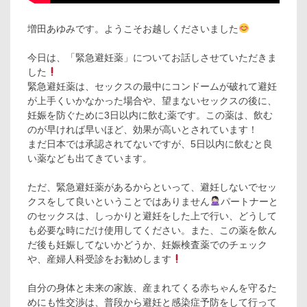
増田あゆみです。ようこそお越しくださいました
今日は、「緊急避妊薬」についてお話しさせていただきま
した
緊急避妊薬は、セックスの最中にコンドームが破れて避妊
が上手くいかなかった場合や、望まないセックスの後に、
妊娠を防ぐために3日以内に飲む薬です。この薬は、飲む
のが早ければ早いほど、効果が高いとされています！
まだ日本では承認されてないですが、5日以内に飲むと良
い薬なども出てきています。
ただ、緊急避妊薬があるからといって、避妊しないでセッ
クスをして良いということではありません
パートナーと
のセックスは、しっかりと避妊をした上で行い、どうして
も必要な時にだけ使用してください。また、この薬を飲ん
だ後も妊娠してないかどうか、妊娠検査薬でのチェック
や、産婦人科受診をお勧めします
自分の身体と未来の家族、産まれてくる赤ちゃんを守るた
めにも性交渉は、普段から避妊と感染症予防をして行って