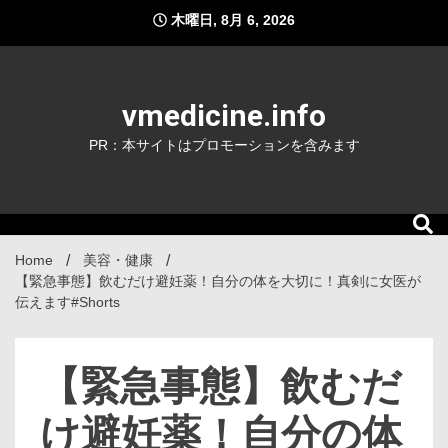
Skip
木曜日, 8月 6, 2026
to
content
vmedicine.info
PR：本サイトはプロモーションを含みます
Home
美容・健康
【緊急事態】飲むだけ避妊薬！自分の体を大切に！真剣に女医が
伝えます#Shorts
【緊急事態】飲むだ
け避妊薬！自分の体