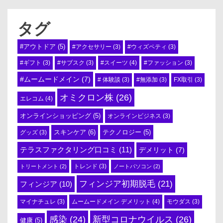
タグ
#アウトドア
(5)
#アクセサリー
(3)
#ウィズペティ
(3)
#スイーツ
(4)
#ギフト
(3)
#サブスク
(3)
#ファッション
(3)
#ムームードメイン
(7)
# 体験談
(3)
#無添加
(3)
FX取引
(3)
オミクロン株
(26)
エレコム
(4)
オンラインショッピング
(5)
オンラインビジネス
(3)
スキンケア
(6)
テクノロジー
(5)
グッズ
(3)
テラスファクタリング口コミ
(11)
デメリット
(7)
トリートメント
(2)
トレンド
(3)
ノートパソコン
(2)
フィンジア初期脱毛
(21)
フィンジア
(10)
ムームードメイン デメリット
(4)
マイナチュレ
(3)
モウダス
(3)
感染
(24)
新型コロナウイルス
(26)
健康
(5)