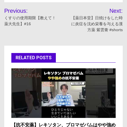
投
Previous:
Next:
稿
くすりの使用期限【教えて！
【薬日本堂】日焼けをした時
薬大先生】#16
に炎症を沈め栄養を与える漢
ナ
方薬 紫雲膏 #shorts
ビ
ゲ
RELATED POSTS
ー
シ
ョ
ン
【抗不安薬】レキソタン、ブロマゼパムはやや強め