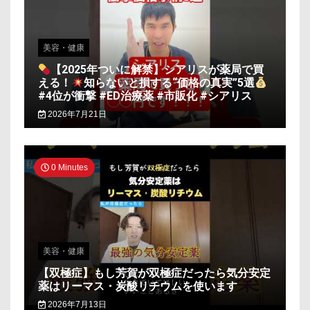
美容・健康
【2025年ついに解禁】シアリスが薬局で買
える！
知らないと損する“価格の真実”5選
#4位が衝撃 #ED治療薬 #市販化 #シアリス
2026年7月21日
0 Minutes
美容・健康
【双極症】もし芳賀が双極症だったら気分安定
薬はリーマス・炭酸リチウムを使います
2026年7月13日