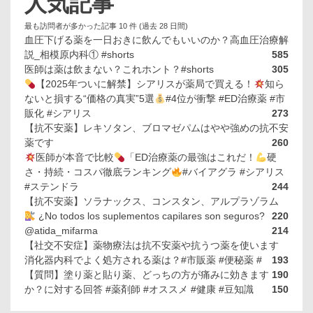
人気記事
最も訪問者が多かった記事 10 件 (過去 28 日間)
血圧下げる薬を一日おきに飲んでもいいのか？高血圧治療解
説_相模原内科① #shorts
585
医師は薬は飲まない？これホント？#shorts
305
【2025年ついに解禁】シアリスが薬局で買える！
知ら
ないと損する“価格の真実”5選
#4位が衝撃 #ED治療薬 #市
販化 #シアリス
273
【抗不安薬】レキソタン、ブロマゼパムはやや強めの抗不安
薬です
260
医師が本音で比較
「ED治療薬の最強はこれだ！
硬
さ・持続・コスパ徹底ランキング
#バイアグラ #シアリス
#ステンドラ
244
【抗不安薬】ソラナックス、コンスタン、アルプラゾラム
¿No todos los suplementos capilares son seguros?
220
@atida_mifarma
214
【社交不安症】薬物療法は抗不安薬や抗うつ薬を使います
消化器内科でよく処方される薬は？#市販薬 #便秘薬 #
193
【質問】塗り薬と貼り薬、どっちの方が痛みに効きます
190
か？に対する回答 #薬剤師 #オススメ #健康 #豆知識
150