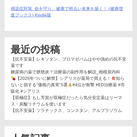
感染症対策: 命を守り、健康で明るい未来を築く！ (健康増
進ブックス) Kindle版
最近の投稿
【抗不安薬】レキソタン、ブロマゼパムはやや強めの抗不安
薬です
糖尿病の薬で膀胱炎？治療薬の副作用を解説_相模原内科
【2025年ついに解禁】シアリスが薬局で買える！
知ら
ないと損する“価格の真実”5選
#4位が衝撃 #ED治療薬 #市
販化 #シアリス
【双極症】もし芳賀が双極症だったら気分安定薬はリーマ
ス・炭酸リチウムを使います
【抗不安薬】ソラナックス、コンスタン、アルプラゾラム