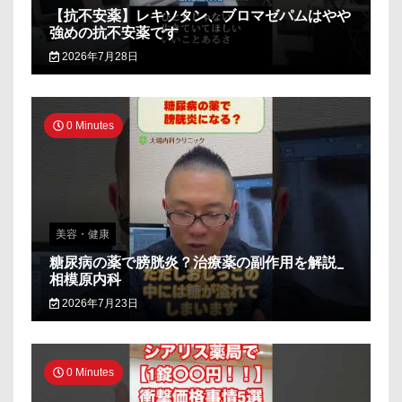
【抗不安薬】レキソタン、ブロマゼパムはやや
強めの抗不安薬です
2026年7月28日
0 Minutes
美容・健康
糖尿病の薬で膀胱炎？治療薬の副作用を解説_
相模原内科
2026年7月23日
0 Minutes