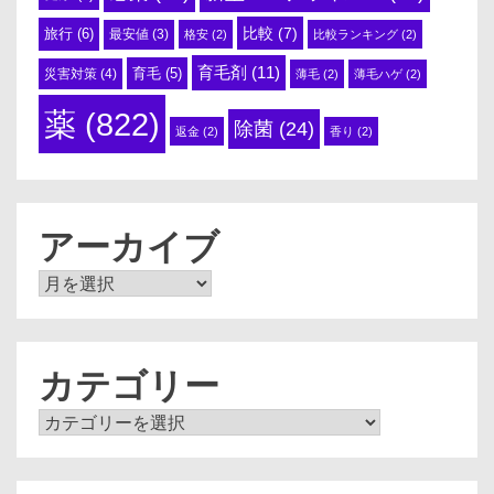
比較
(7)
旅行
(6)
最安値
(3)
格安
(2)
比較ランキング
(2)
育毛剤
(11)
育毛
(5)
災害対策
(4)
薄毛
(2)
薄毛ハゲ
(2)
薬
(822)
除菌
(24)
返金
(2)
香り
(2)
アーカイブ
ア
ー
カ
イ
ブ
カテゴリー
カ
テ
ゴ
リ