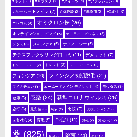
#スイーツ
(4)
#ギフト
(3)
#サブスク
(3)
#ファッション
(3)
#ムームードメイン
(7)
# 体験談
(3)
#無添加
(3)
FX取引
(3)
オミクロン株
(26)
エレコム
(4)
オンラインショッピング
(5)
オンラインビジネス
(3)
スキンケア
(6)
テクノロジー
(5)
グッズ
(3)
テラスファクタリング口コミ
(11)
デメリット
(7)
トリートメント
(2)
トレンド
(3)
ノートパソコン
(2)
フィンジア初期脱毛
(21)
フィンジア
(10)
ムームードメイン デメリット
(4)
マイナチュレ
(3)
モウダス
(3)
感染
(24)
新型コロナウイルス
(26)
健康
(5)
比較
(7)
旅行
(6)
最安値
(3)
格安
(2)
比較ランキング
(2)
育毛剤
(11)
育毛
(5)
災害対策
(4)
薄毛
(2)
薄毛ハゲ
(2)
薬
(825)
除菌
(24)
返金
(2)
香り
(2)