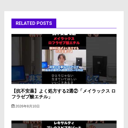
ビ
ゲ
ー
RELATED POSTS
シ
ョ
ン
【抗不安薬】よく処方する2選②「メイラックス ロ
フラゼプ酸エチル」
2026年8月10日