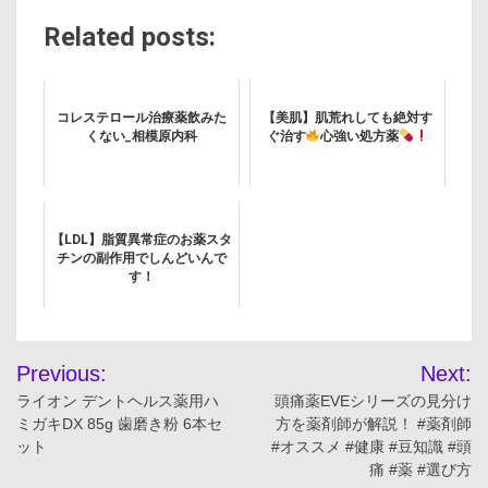
Related posts:
コレステロール治療薬飲みた
【美肌】肌荒れしても絶対す
くない_相模原内科
ぐ治す
心強い処方薬
【LDL】脂質異常症のお薬スタ
チンの副作用でしんどいんで
す！
投
Previous:
Next:
稿
ライオン デントヘルス薬用ハ
頭痛薬EVEシリーズの見分け
ミガキDX 85g 歯磨き粉 6本セ
方を薬剤師が解説！ #薬剤師
ナ
ット
#オススメ #健康 #豆知識 #頭
痛 #薬 #選び方