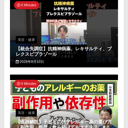
0 Minutes
美容・健康
【統合失調症】抗精神病薬、レキサルティ、ブ
レクスピプラゾール
2026年8月10日
0 Minutes
美容・健康
【医師解説】子どもの抗アレルギー薬の選び方
｜副作用・眠気・飲み続けても大丈夫？ #八