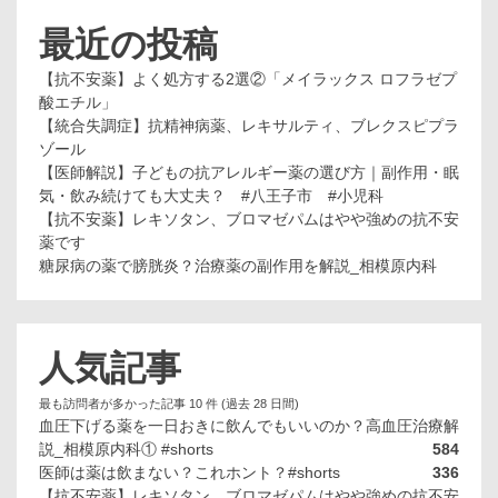
最近の投稿
【抗不安薬】よく処方する2選②「メイラックス ロフラゼプ
酸エチル」
【統合失調症】抗精神病薬、レキサルティ、ブレクスピプラ
ゾール
【医師解説】子どもの抗アレルギー薬の選び方｜副作用・眠
気・飲み続けても大丈夫？ #八王子市 #小児科
【抗不安薬】レキソタン、ブロマゼパムはやや強めの抗不安
薬です
糖尿病の薬で膀胱炎？治療薬の副作用を解説_相模原内科
人気記事
最も訪問者が多かった記事 10 件 (過去 28 日間)
血圧下げる薬を一日おきに飲んでもいいのか？高血圧治療解
説_相模原内科① #shorts
584
医師は薬は飲まない？これホント？#shorts
336
【抗不安薬】レキソタン、ブロマゼパムはやや強めの抗不安