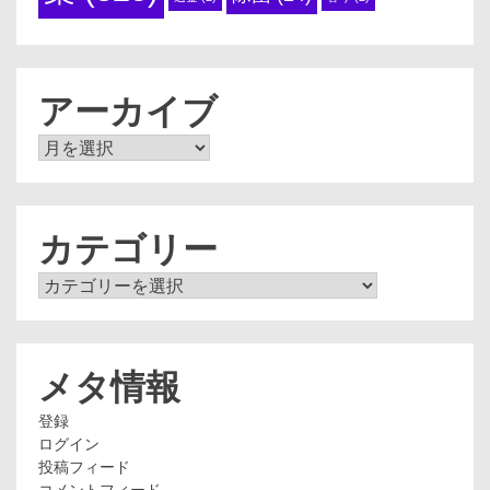
アーカイブ
ア
ー
カ
イ
ブ
カテゴリー
カ
テ
ゴ
リ
ー
メタ情報
登録
ログイン
投稿フィード