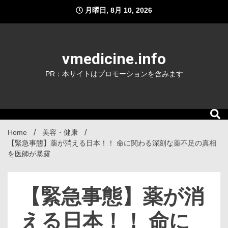
Skip
月曜日, 8月 10, 2026
to
content
vmedicine.info
PR：本サイトはプロモーションを含みます
Home
美容・健康
【緊急事態】薬が消える日本！！ 命に関わる深刻な薬不足の真相
を医師が暴露
【緊急事態】薬が消
える日本！！ 命に