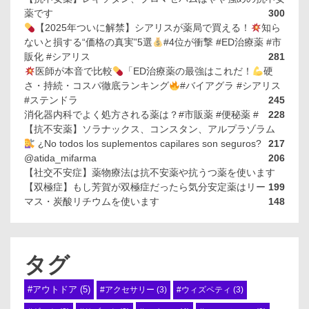
薬です
300
【2025年ついに解禁】シアリスが薬局で買える！
知ら
ないと損する“価格の真実”5選
#4位が衝撃 #ED治療薬 #市
販化 #シアリス
281
医師が本音で比較
「ED治療薬の最強はこれだ！
硬
さ・持続・コスパ徹底ランキング
#バイアグラ #シアリス
#ステンドラ
245
消化器内科でよく処方される薬は？#市販薬 #便秘薬 #
228
【抗不安薬】ソラナックス、コンスタン、アルプラゾラム
¿No todos los suplementos capilares son seguros?
217
@atida_mifarma
206
【社交不安症】薬物療法は抗不安薬や抗うつ薬を使います
【双極症】もし芳賀が双極症だったら気分安定薬はリー
199
マス・炭酸リチウムを使います
148
タグ
#アウトドア
(5)
#アクセサリー
(3)
#ウィズペティ
(3)