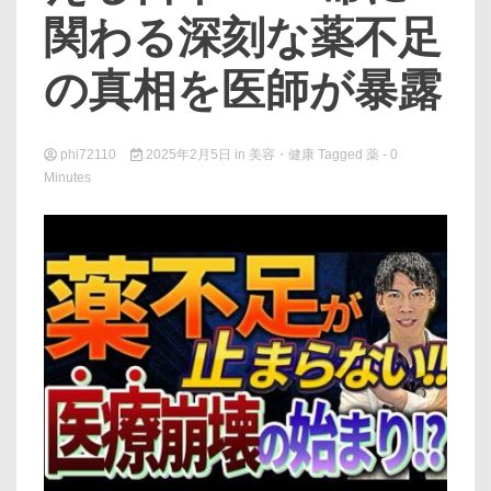
関わる深刻な薬不足
の真相を医師が暴露
phi72110
2025年2月5日
in
美容・健康
Tagged
薬
- 0
Minutes