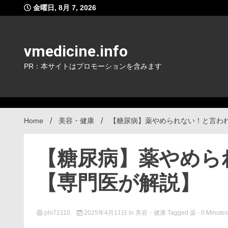
Skip
金曜日, 8月 7, 2026
to
content
vmedicine.info
PR：本サイトはプロモーションを含みます
Home
美容・健康
【糖尿病】薬やめられない！と言わ
【糖尿病】薬やめら
【専門医が解説】
phi72110
2025年4月11日
in
美容・健康
Tagged
薬
- 0 Minutes