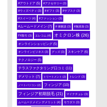
#アウトドア
(5)
#アクセサリー
(3)
#ウィズペティ
(3)
#ギフト
(3)
#サブスク
(3)
#スイーツ
(4)
#ファッション
(3)
#ムームードメイン
(7)
# 体験談
(3)
#無添加
(3)
オミクロン株
(26)
エレコム
(4)
FX取引
(3)
オンラインショッピング
(5)
スキンケア
(6)
オンラインビジネス
(3)
グッズ
(3)
テクノロジー
(5)
テラスファクタリング口コミ
(11)
デメリット
(7)
トリートメント
(2)
トレンド
(3)
フィンジア
(10)
ノートパソコン
(2)
フィンジア初期脱毛
(21)
マイナチュレ
(3)
ムームードメイン デメリット
(4)
モウダス
(3)