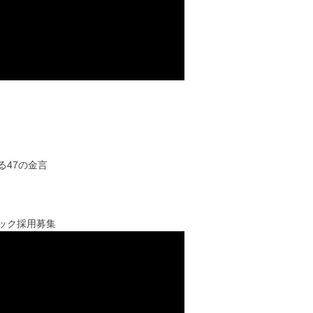
る47の金言
ック採用募集