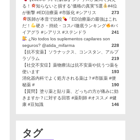
る！
知らないと損する“価格の真実”5選
#4位
が衝撃 #ED治療薬 #市販化 #シアリス
273
医師が本音で比較
「ED治療薬の最強はこれ
だ！
硬さ・持続・コスパ徹底ランキング
#バ
イアグラ #シアリス #ステンドラ
241
¿No todos los suplementos capilares son
seguros? @atida_mifarma
228
【抗不安薬】ソラナックス、コンスタン、アルプ
ラゾラム
219
【社交不安症】薬物療法は抗不安薬や抗うつ薬を
使います
193
消化器内科でよく処方される薬は？#市販薬 #便
秘薬 #
190
【質問】塗り薬と貼り薬、どっちの方が痛みに効
きますか？に対する回答 #薬剤師 #オススメ #健
康 #豆知識
146
タグ