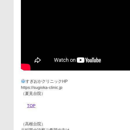
すぎおかクリニックHP
https://sugioka-clinic.jp
（夏見台院）
TOP
（高根台院）
※杉岡の診察ご希望の方は、