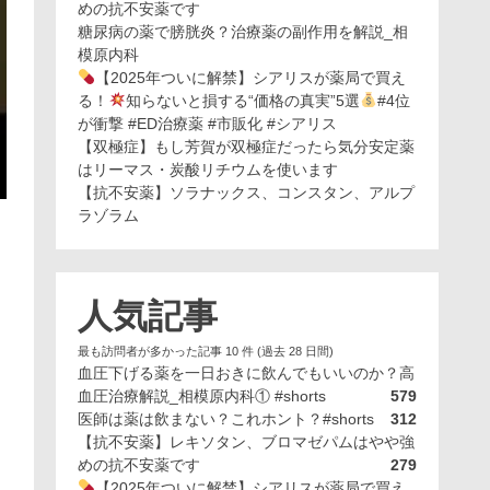
めの抗不安薬です
糖尿病の薬で膀胱炎？治療薬の副作用を解説_相
模原内科
【2025年ついに解禁】シアリスが薬局で買え
る！
知らないと損する“価格の真実”5選
#4位
が衝撃 #ED治療薬 #市販化 #シアリス
【双極症】もし芳賀が双極症だったら気分安定薬
はリーマス・炭酸リチウムを使います
【抗不安薬】ソラナックス、コンスタン、アルプ
ラゾラム
人気記事
最も訪問者が多かった記事 10 件 (過去 28 日間)
血圧下げる薬を一日おきに飲んでもいいのか？高
血圧治療解説_相模原内科① #shorts
579
医師は薬は飲まない？これホント？#shorts
312
【抗不安薬】レキソタン、ブロマゼパムはやや強
めの抗不安薬です
279
【2025年ついに解禁】シアリスが薬局で買え