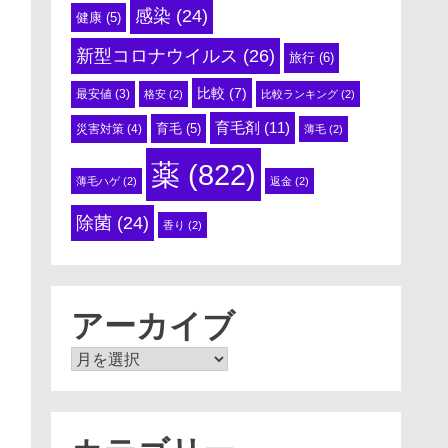
感染
(24)
健康
(5)
新型コロナウイルス
(26)
旅行
(6)
比較
(7)
最安値
(3)
格安
(2)
比較ランキング
(2)
育毛剤
(11)
育毛
(5)
災害対策
(4)
薄毛
(2)
薬
(822)
薄毛ハゲ
(2)
返金
(2)
除菌
(24)
香り
(2)
アーカイブ
ア
ー
カ
イ
ブ