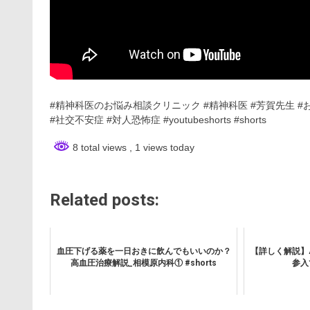
#精神科医のお悩み相談クリニック #精神科医 #芳賀先生 #
#社交不安症 #対人恐怖症 #youtubeshorts #shorts
8 total views
, 1 views today
Related posts:
血圧下げる薬を一日おきに飲んでもいいのか？
【詳しく解説】
高血圧治療解説_相模原内科① #shorts
参入