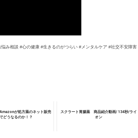
お悩み相談 #心の健康 #生きるのがつらい #メンタルケア #社交不安障害
Amazonが処方薬のネット販売
スクラート胃腸薬 商品紹介動画/ 134秒/ライ
でどうなるのか！？
オン