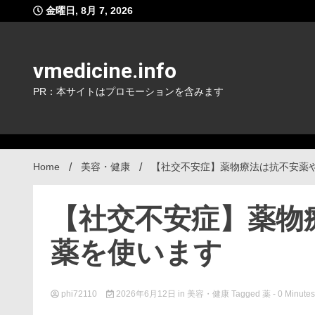
Skip
金曜日, 8月 7, 2026
to
content
vmedicine.info
PR：本サイトはプロモーションを含みます
Home
美容・健康
【社交不安症】薬物療法は抗不安薬
【社交不安症】薬物
薬を使います
phi72110
2026年6月12日
in
美容・健康
Tagged
薬
- 0 Minutes