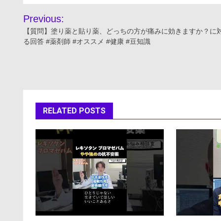
投
Previous:
稿
【質問】塗り薬と貼り薬、どっちの方が痛みに効きますか？に
る回答 #薬剤師 #オススメ #健康 #豆知識
ナ
ビ
ゲ
ー
RELATED POSTS
シ
ョ
ン