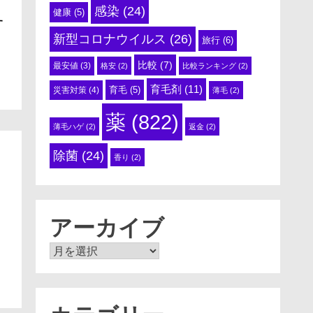
感染
(24)
健康
(5)
す
新型コロナウイルス
(26)
旅行
(6)
比較
(7)
最安値
(3)
格安
(2)
比較ランキング
(2)
育毛剤
(11)
育毛
(5)
災害対策
(4)
薄毛
(2)
薬
(822)
薄毛ハゲ
(2)
返金
(2)
除菌
(24)
香り
(2)
アーカイブ
ア
ー
カ
イ
ブ