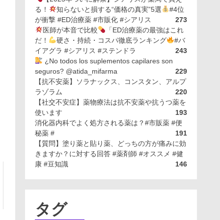
る！
知らないと損する“価格の真実”5選
#4位
が衝撃 #ED治療薬 #市販化 #シアリス
273
医師が本音で比較
「ED治療薬の最強はこれ
だ！
硬さ・持続・コスパ徹底ランキング
#バ
イアグラ #シアリス #ステンドラ
243
¿No todos los suplementos capilares son
seguros? @atida_mifarma
229
【抗不安薬】ソラナックス、コンスタン、アルプ
ラゾラム
220
【社交不安症】薬物療法は抗不安薬や抗うつ薬を
使います
193
消化器内科でよく処方される薬は？#市販薬 #便
秘薬 #
191
【質問】塗り薬と貼り薬、どっちの方が痛みに効
きますか？に対する回答 #薬剤師 #オススメ #健
康 #豆知識
146
タグ