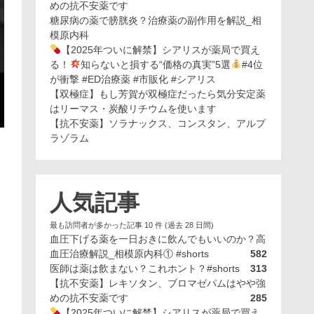
めの抗不安薬です
糖尿病の薬で膀胱炎？治療薬の副作用を解説_相
模原内科
【2025年ついに解禁】シアリスが薬局で買え
る！
知らないと損する“価格の真実”5選
#4位
が衝撃 #ED治療薬 #市販化 #シアリス
【双極症】もし芳賀が双極症だったら気分安定薬
はリーマス・炭酸リチウムを使います
【抗不安薬】ソラナックス、コンスタン、アルプ
ラゾラム
人気記事
最も訪問者が多かった記事 10 件 (過去 28 日間)
血圧下げる薬を一日おきに飲んでもいいのか？高
血圧治療解説_相模原内科① #shorts
582
医師は薬は飲まない？これホント？#shorts
313
【抗不安薬】レキソタン、ブロマゼパムはやや強
めの抗不安薬です
285
【2025年ついに解禁】シアリスが薬局で買え