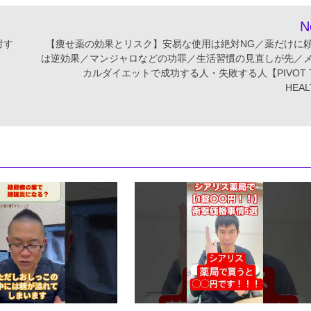
N
対す
【痩せ薬の効果とリスク】安易な使用は絶対NG／薬だけに
は逆効果／マンジャロなどの功罪／生活習慣の見直しが先／
カルダイエットで成功する人・失敗する人【PIVOT T
HEA