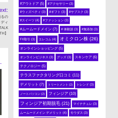
#アウトドア
(5)
#アクセサリー
(3)
ext:
#ウィズペティ
(3)
#ギフト
(3)
#サブスク
(3)
頼るの
#スイーツ
(4)
#ファッション
(3)
メディ
ALK
#ムームードメイン
(7)
# 体験談
(3)
#無添加
(3)
LTH】
オミクロン株
(26)
エレコム
(4)
FX取引
(3)
オンラインショッピング
(5)
スキンケア
(6)
オンラインビジネス
(3)
グッズ
(3)
テクノロジー
(5)
テラスファクタリング口コミ
(11)
デメリット
(7)
トリートメント
(2)
トレンド
(3)
フィンジア
(10)
ノートパソコン
(2)
フィンジア初期脱毛
(21)
マイナチュレ
(3)
ムームードメイン デメリット
(4)
モウダス
(3)