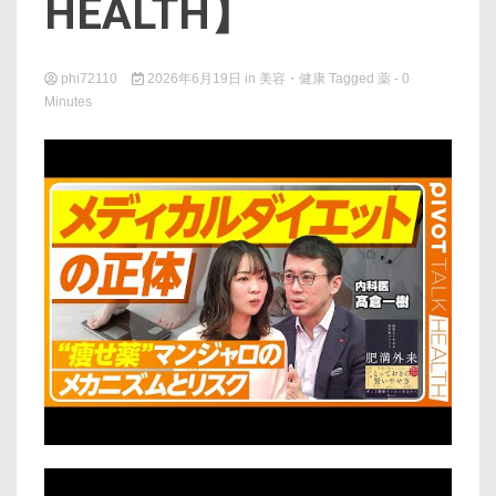
HEALTH】
phi72110
2026年6月19日
in
美容・健康
Tagged
薬
- 0
Minutes