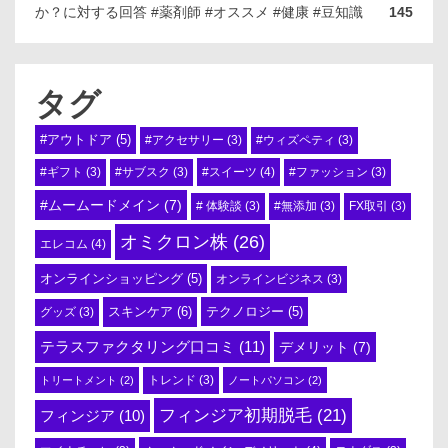
か？に対する回答 #薬剤師 #オススメ #健康 #豆知識
145
タグ
#アウトドア
(5)
#アクセサリー
(3)
#ウィズペティ
(3)
#スイーツ
(4)
#ギフト
(3)
#サブスク
(3)
#ファッション
(3)
#ムームードメイン
(7)
# 体験談
(3)
#無添加
(3)
FX取引
(3)
オミクロン株
(26)
エレコム
(4)
オンラインショッピング
(5)
オンラインビジネス
(3)
スキンケア
(6)
テクノロジー
(5)
グッズ
(3)
テラスファクタリング口コミ
(11)
デメリット
(7)
トリートメント
(2)
トレンド
(3)
ノートパソコン
(2)
フィンジア初期脱毛
(21)
フィンジア
(10)