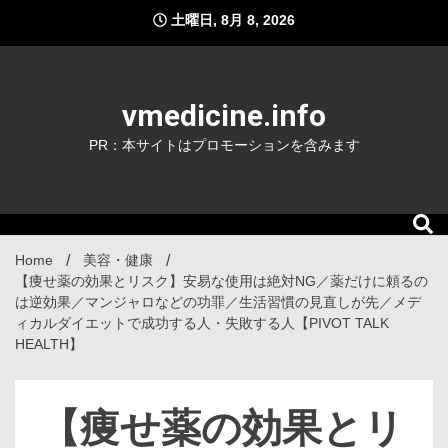
Skip
土曜日, 8月 8, 2026
to
content
vmedicine.info
PR：本サイトはプロモーションを含みます
Home
美容・健康
【痩せ薬の効果とリスク】安易な使用は絶対NG／薬だけに頼るの
は逆効果／マンジャロなどの功罪／生活習慣の見直しが先／メデ
ィカルダイエットで成功する人・失敗する人【PIVOT TALK
HEALTH】
【痩せ薬の効果とリ