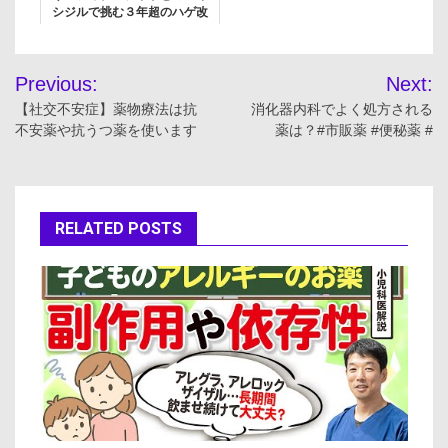
シジルで挑む３年超のハゲ改
善！！おっさんのAGA治療・
はげ改善【Fincarと
投
FOLLICS】
Previous:
Next:
稿
【社交不安症】薬物療法は抗
消化器内科でよく処方される
不安薬や抗うつ薬を使います
薬は？#市販薬 #便秘薬 #
ナ
ビ
ゲ
RELATED POSTS
ー
シ
ョ
ン