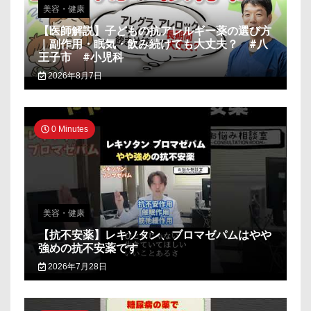
美容・健康
【医師解説】子どもの抗アレルギー薬の選び方
｜副作用・眠気・飲み続けても大丈夫？ #八
王子市 #小児科
2026年8月7日
0 Minutes
美容・健康
【抗不安薬】レキソタン、ブロマゼパムはやや
強めの抗不安薬です
2026年7月28日