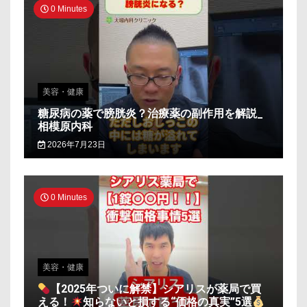
0 Minutes
美容・健康
糖尿病の薬で膀胱炎？治療薬の副作用を解説_
相模原内科
2026年7月23日
0 Minutes
美容・健康
【2025年ついに解禁】シアリスが薬局で買
える！
知らないと損する“価格の真実”5選