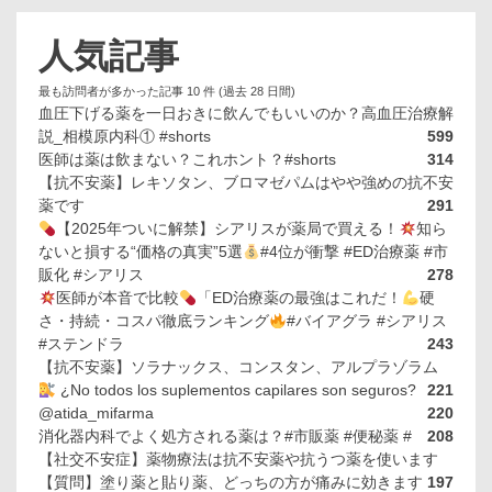
人気記事
最も訪問者が多かった記事 10 件 (過去 28 日間)
血圧下げる薬を一日おきに飲んでもいいのか？高血圧治療解
説_相模原内科① #shorts
599
医師は薬は飲まない？これホント？#shorts
314
【抗不安薬】レキソタン、ブロマゼパムはやや強めの抗不安
薬です
291
【2025年ついに解禁】シアリスが薬局で買える！
知ら
ないと損する“価格の真実”5選
#4位が衝撃 #ED治療薬 #市
販化 #シアリス
278
医師が本音で比較
「ED治療薬の最強はこれだ！
硬
さ・持続・コスパ徹底ランキング
#バイアグラ #シアリス
#ステンドラ
243
【抗不安薬】ソラナックス、コンスタン、アルプラゾラム
¿No todos los suplementos capilares son seguros?
221
@atida_mifarma
220
消化器内科でよく処方される薬は？#市販薬 #便秘薬 #
208
【社交不安症】薬物療法は抗不安薬や抗うつ薬を使います
【質問】塗り薬と貼り薬、どっちの方が痛みに効きます
197