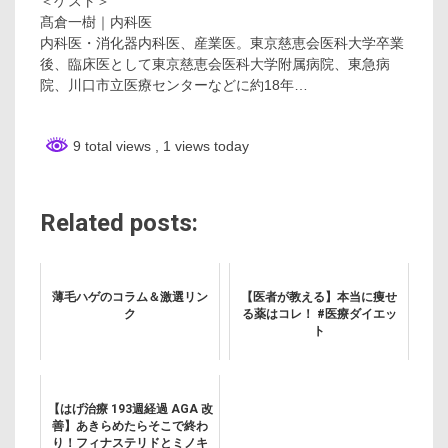
＜ゲスト＞
髙倉一樹｜内科医
内科医・消化器内科医、産業医。東京慈恵会医科大学卒業
後、臨床医として東京慈恵会医科大学附属病院、東急病
院、川口市立医療センターなどに約18年…
9 total views
, 1 views today
Related posts:
薄毛ハゲのコラム＆激選リン
【医者が教える】本当に痩せ
ク
る薬はコレ！ #医療ダイエッ
ト
【はげ治療 193週経過 AGA 改
善】あきらめたらそこで終わ
り！フィナステリドとミノキ