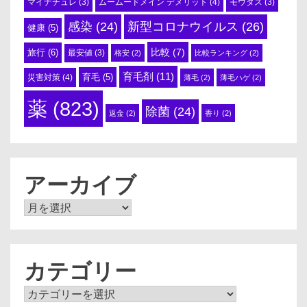
ムームードメイン デメリット
(4)
マイナチュレ
(3)
モウダス
(3)
感染
(24)
新型コロナウイルス
(26)
健康
(5)
比較
(7)
旅行
(6)
最安値
(3)
格安
(2)
比較ランキング
(2)
育毛剤
(11)
育毛
(5)
災害対策
(4)
薄毛
(2)
薄毛ハゲ
(2)
薬
(823)
除菌
(24)
返金
(2)
香り
(2)
アーカイブ
ア
ー
カ
イ
ブ
カテゴリー
カ
テ