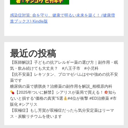
感染症対策: 命を守り、健康で明るい未来を築く！ (健康増
進ブックス) Kindle版
最近の投稿
【医師解説】子どもの抗アレルギー薬の選び方｜副作用・眠
気・飲み続けても大丈夫？ #八王子市 #小児科
【抗不安薬】レキソタン、ブロマゼパムはやや強めの抗不安
薬です
糖尿病の薬で膀胱炎？治療薬の副作用を解説_相模原内科
【2025年ついに解禁】シアリスが薬局で買える！
知ら
ないと損する“価格の真実”5選
#4位が衝撃 #ED治療薬 #市
販化 #シアリス
【双極症】もし芳賀が双極症だったら気分安定薬はリーマ
ス・炭酸リチウムを使います