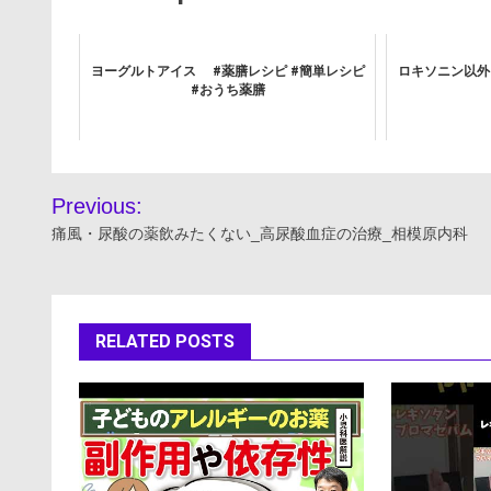
ヨーグルトアイス #薬膳レシピ #簡単レシピ
ロキソニン以外
#おうち薬膳
投
Previous:
稿
痛風・尿酸の薬飲みたくない_高尿酸血症の治療_相模原内科
ナ
ビ
RELATED POSTS
ゲ
ー
シ