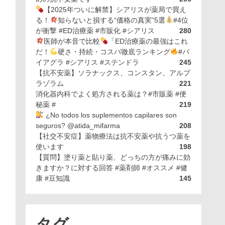
【2025年ついに解禁】シアリスが薬局で買え
る！
知らないと損する“価格の真実”5選
#4位
が衝撃 #ED治療薬 #市販化 #シアリス
280
医師が本音で比較
「ED治療薬の最強はこれ
だ！
硬さ・持続・コスパ徹底ランキング
#バ
イアグラ #シアリス #ステンドラ
245
【抗不安薬】ソラナックス、コンスタン、アルプ
ラゾラム
221
消化器内科でよく処方される薬は？#市販薬 #便
秘薬 #
219
¿No todos los suplementos capilares son
seguros? @atida_mifarma
208
【社交不安症】薬物療法は抗不安薬や抗うつ薬を
使います
198
【質問】塗り薬と貼り薬、どっちの方が痛みに効
きますか？に対する回答 #薬剤師 #オススメ #健
康 #豆知識
145
タグ