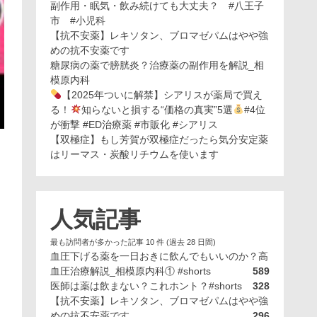
副作用・眠気・飲み続けても大丈夫？ #八王子
市 #小児科
【抗不安薬】レキソタン、ブロマゼパムはやや強
めの抗不安薬です
糖尿病の薬で膀胱炎？治療薬の副作用を解説_相
模原内科
【2025年ついに解禁】シアリスが薬局で買え
る！
知らないと損する“価格の真実”5選
#4位
が衝撃 #ED治療薬 #市販化 #シアリス
【双極症】もし芳賀が双極症だったら気分安定薬
はリーマス・炭酸リチウムを使います
人気記事
最も訪問者が多かった記事 10 件 (過去 28 日間)
血圧下げる薬を一日おきに飲んでもいいのか？高
血圧治療解説_相模原内科① #shorts
589
医師は薬は飲まない？これホント？#shorts
328
【抗不安薬】レキソタン、ブロマゼパムはやや強
めの抗不安薬です
296