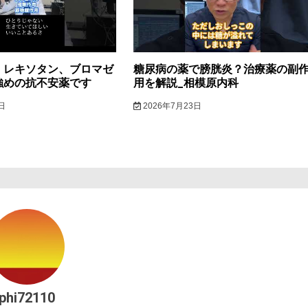
】レキソタン、ブロマゼ
糖尿病の薬で膀胱炎？治療薬の副
強めの抗不安薬です
用を解説_相模原内科
日
2026年7月23日
phi72110