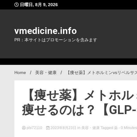
Skip
日曜日, 8月 9, 2026
to
content
vmedicine.info
PR：本サイトはプロモーションを含みます
Home
美容・健康
【痩せ薬】メトホルミンvsリベルサス
【痩せ薬】メトホル
痩せるのは？【GLP-
phi72110
2023年8月23日
in
美容・健康
Tagged
薬
- 0 Minutes