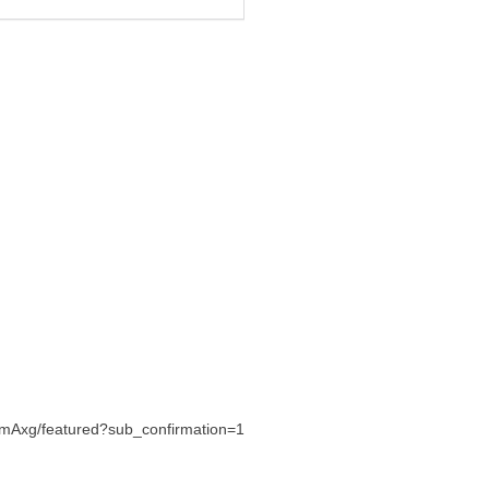
Axg/featured?sub_confirmation=1