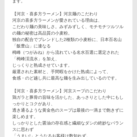
ます。
【河京・喜多方ラーメン】河京麺のこだわり
河京の喜多方ラーメンが愛されている理由は、
こだわり麺の美味しさ。みずみずしく、モチモチツルツル
の麺の秘密は高品質の小麦粉。
独自の配合でブレンドした2種類の小麦粉に、日本百名山
「飯豊山」に連なる
栂峰（つがみね）から流れている名水百選に選定された
「栂峰渓流水」を加え、
じっくりと熟成させています。
厳選された素材と、手間暇をかけた熟成によって、
食感・のど越し共に最高な麺を生み出しているのです。
【河京・喜多方ラーメン】河京スープのこだわり
鶏ガラと豚骨の旨味を活かした、あっさりとした中にもし
っかりとコクがあり、
透き通るような黄金色のスープは最後の一滴まで飽きずに
楽しめます。
しっかりとした醤油の存在感と繊細なダシの絶妙なバラン
スに思わず
「うまい!」とうなるお客様は数知れず。