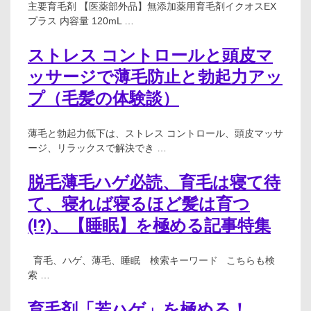
主要育毛剤 【医薬部外品】無添加薬用育毛剤イクオスEX
プラス 内容量 120mL …
ストレス コントロールと頭皮マ
ッサージで薄毛防止と勃起力アッ
プ（毛髪の体験談）
薄毛と勃起力低下は、ストレス コントロール、頭皮マッサ
ージ、リラックスで解決でき …
脱毛薄毛ハゲ必読、育毛は寝て待
て、寝れば寝るほど髪は育つ
(!?)、【睡眠】を極める記事特集
育毛、ハゲ、薄毛、睡眠 検索キーワード こちらも検
索 …
育毛剤「若ハゲ」を極める！