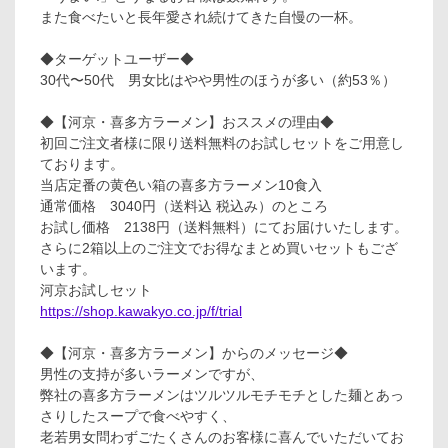
また食べたいと長年愛され続けてきた自慢の一杯。
◆ターゲットユーザー◆
30代〜50代 男女比はやや男性のほうが多い（約53％）
◆【河京・喜多方ラーメン】おススメの理由◆
初回ご注文者様に限り送料無料のお試しセットをご用意し
ております。
当店定番の黄色い箱の喜多方ラーメン10食入
通常価格 3040円（送料込 税込み）のところ
お試し価格 2138円（送料無料）にてお届けいたします。
さらに2箱以上のご注文でお得なまとめ買いセットもござ
います。
河京お試しセット
https://shop.kawakyo.co.jp/f/trial
◆【河京・喜多方ラーメン】からのメッセージ◆
男性の支持が多いラーメンですが、
弊社の喜多方ラーメンはツルツルモチモチとした麺とあっ
さりしたスープで食べやすく、
老若男女問わずごたくさんのお客様に喜んでいただいてお