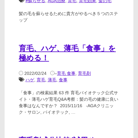
#蘇らせる
,
AGA治療
,
育毛
,
育毛効果
,
髪の毛
髪の毛を蘇らせるために貴方がやるべき５つのステ
ップ
育毛、ハゲ、薄毛「食事」を
極める！
2022/02/24
–
育毛 食事
,
育毛剤
ハゲ
,
育毛
,
薄毛
,
食事
「食事」の検索結果 63 件 育毛バイオテック公式サ
イト・薄毛ハゲ育毛Q&A考察：髪の毛の健康に良い
食事はなんですか？ 2015/11/16 -AGAクリニッ
ク・サロン, バイオテック, …