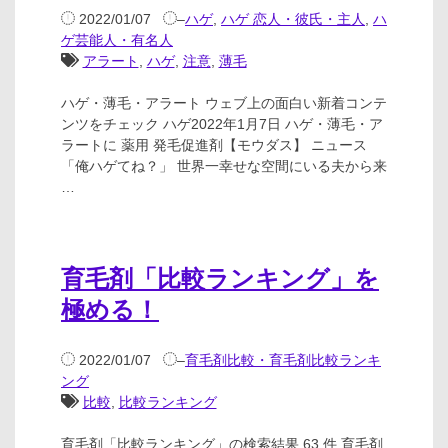
2022/01/07
–
ハゲ
,
ハゲ 恋人・彼氏・主人
,
ハ
ゲ芸能人・有名人
アラート
,
ハゲ
,
注意
,
薄毛
ハゲ・薄毛・アラート ウェブ上の面白い新着コンテ
ンツをチェック ハゲ2022年1月7日 ハゲ・薄毛・ア
ラートに 薬用 発毛促進剤【モウダス】 ニュース
「俺ハゲてね？」 世界一幸せな空間にいる夫から来
…
育毛剤「比較ランキング」を
極める！
2022/01/07
–
育毛剤比較・育毛剤比較ランキ
ング
比較
,
比較ランキング
育毛剤「比較ランキング」の検索結果 63 件 育毛剤