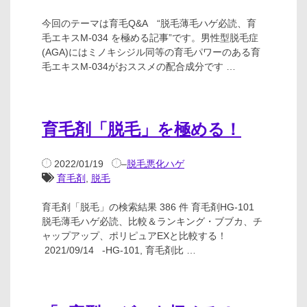
今回のテーマは育毛Q&A “脱毛薄毛ハゲ必読、育
毛エキスM-034 を極める記事”です。男性型脱毛症
(AGA)にはミノキシジル同等の育毛パワーのある育
毛エキスM-034がおススメの配合成分です …
育毛剤「脱毛」を極める！
2022/01/19
–
脱毛悪化ハゲ
育毛剤
,
脱毛
育毛剤「脱毛」の検索結果 386 件 育毛剤HG-101
脱毛薄毛ハゲ必読、比較＆ランキング・ブブカ、チ
ャップアップ、ポリピュアEXと比較する！
2021/09/14 -HG-101, 育毛剤比 …