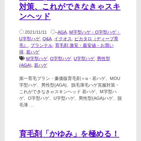
対策、これができなきゃスキ
ンヘッド
2021/11/11
–
AGA
,
M字型ハゲ・O字型ハゲ・
U字型ハゲ
,
Q&A
,
イクオス
,
ピカタロ（ディープ育
毛）
,
プランテル
,
育毛剤 激安・最安値・お買い
得
,
若ハゲ
M字型ハゲ
,
O字型ハゲ
,
U字型ハゲ
,
男性型
(AGA)
,
若ハゲ
第一育毛プラン・廉価版育毛剤＋α・若ハゲ、MOU
字型ハゲ、男性型(AGA)、脱毛薄毛ハゲ克服対策・
これができなきゃスキンヘッド 若ハゲ、M字型ハ
ゲ、O字型ハゲ、U字型ハゲ、男性型(AGA)ハゲ、脱
毛薄 …
育毛剤「かゆみ」を極める！