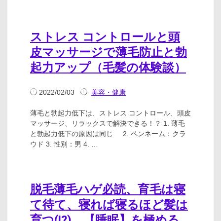
ストレス コントロールと頭
皮マッサージで薄毛防止と勃
起力アップ（毛髪の体験談）
2022/02/03
–
美容・健康
薄毛と勃起力低下は、ストレス コントロール、頭皮
マッサージ、リラックスで解決できる！？ 1. 薄毛
と勃起力低下の原因は同じ 2. ペンネーム：クラ
ウド 3. 性別：男 4. …
脱毛薄毛ハゲ必読、育毛は寝
て待て、寝れば寝るほど髪は
育つ(!?)、【睡眠】を極める