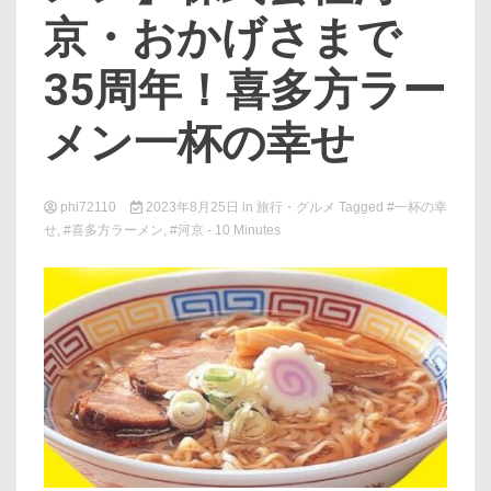
京・おかげさまで
35周年！喜多方ラー
メン一杯の幸せ
phi72110
2023年8月25日
in
旅行・グルメ
Tagged
#一杯の幸
せ
,
#喜多方ラーメン
,
#河京
- 10 Minutes