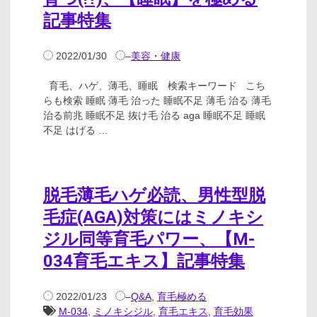
記事特集
2022/01/30
–
美容・健康
育毛、ハゲ、薄毛、睡眠 検索キーワード こち
らも検索 睡眠 薄毛 治った 睡眠不足 薄毛 治る 薄毛
治る前兆 睡眠不足 抜け毛 治る aga 睡眠不足 睡眠
不足 はげる …
脱毛薄毛ハゲ必読、男性型脱
毛症(AGA)対策にはミノキシ
ジル同等育毛パワー、【M-
034育毛エキス】記事特集
2022/01/23
–
Q&A
,
育毛極める
M-034
,
ミノキシジル
,
育毛エキス
,
育毛効果