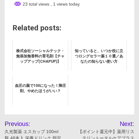
23 total views
, 1 views today
Related posts:
株式会社ソーシャルテック・
知っていると、いつか役に立
無添加無香料の育毛剤【チャ
つロングセラー薬１０選／あ
ップアップ(CHAPUP)】
なたの知らない使い方
血圧の薬で100になった！降圧
剤、やめたほうがいい？
投
Previous:
Next:
稿
久光製薬 エスカップ 100ml
【ポイント還元中】薬用リス
瓶 48本入 栄養ドリンク 指定
テリントータルケアプラス