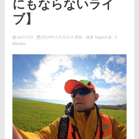
にもならないライ
ブ】
phi72110
2024年11月21日
in
美容・健康
Tagged
薬
- 0
Minutes