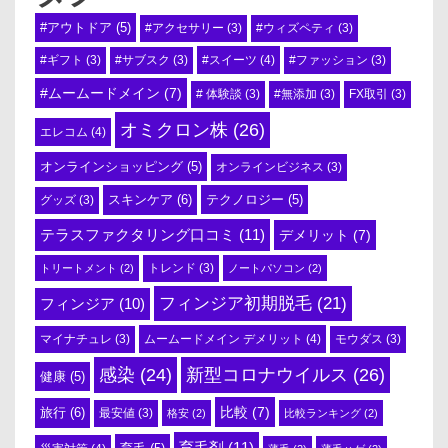
#アウトドア
(5)
#アクセサリー
(3)
#ウィズペティ
(3)
#スイーツ
(4)
#ギフト
(3)
#サブスク
(3)
#ファッション
(3)
#ムームードメイン
(7)
# 体験談
(3)
#無添加
(3)
FX取引
(3)
オミクロン株
(26)
エレコム
(4)
オンラインショッピング
(5)
オンラインビジネス
(3)
スキンケア
(6)
テクノロジー
(5)
グッズ
(3)
テラスファクタリング口コミ
(11)
デメリット
(7)
トリートメント
(2)
トレンド
(3)
ノートパソコン
(2)
フィンジア初期脱毛
(21)
フィンジア
(10)
ムームードメイン デメリット
(4)
マイナチュレ
(3)
モウダス
(3)
感染
(24)
新型コロナウイルス
(26)
健康
(5)
比較
(7)
旅行
(6)
最安値
(3)
格安
(2)
比較ランキング
(2)
育毛剤
(11)