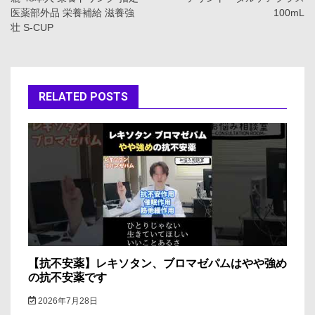
ナ
医薬部外品 栄養補給 滋養強
100mL
壮 S-CUP
ビ
ゲ
ー
RELATED POSTS
シ
ョ
ン
【抗不安薬】レキソタン、ブロマゼパムはやや強め
の抗不安薬です
2026年7月28日