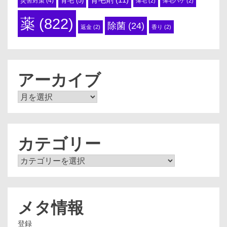
育毛
(5)
災害対策
(4)
薄毛
(2)
薄毛ハゲ
(2)
薬
(822)
除菌
(24)
返金
(2)
香り
(2)
アーカイブ
ア
ー
カ
イ
ブ
カテゴリー
カ
テ
ゴ
リ
ー
メタ情報
登録