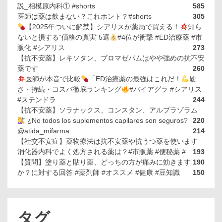
説_相模原内科① #shorts
585
医師は薬は飲まない？これホント？#shorts
305
【2025年ついに解禁】シアリスが薬局で買える！
知ら
ないと損する“価格の真実”5選
#4位が衝撃 #ED治療薬 #市
販化 #シアリス
273
【抗不安薬】レキソタン、ブロマゼパムはやや強めの抗不安
薬です
260
医師が本音で比較
「ED治療薬の最強はこれだ！
硬
さ・持続・コスパ徹底ランキング
#バイアグラ #シアリス
#ステンドラ
244
【抗不安薬】ソラナックス、コンスタン、アルプラゾラム
¿No todos los suplementos capilares son seguros?
220
@atida_mifarma
214
【社交不安症】薬物療法は抗不安薬や抗うつ薬を使います
消化器内科でよく処方される薬は？#市販薬 #便秘薬 #
193
【質問】塗り薬と貼り薬、どっちの方が痛みに効きます
190
か？に対する回答 #薬剤師 #オススメ #健康 #豆知識
150
タグ