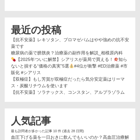
最近の投稿
【抗不安薬】レキソタン、ブロマゼパムはやや強めの抗不安
薬です
糖尿病の薬で膀胱炎？治療薬の副作用を解説_相模原内科
【2025年ついに解禁】シアリスが薬局で買える！
知ら
ないと損する“価格の真実”5選
#4位が衝撃 #ED治療薬 #市
販化 #シアリス
【双極症】もし芳賀が双極症だったら気分安定薬はリーマ
ス・炭酸リチウムを使います
【抗不安薬】ソラナックス、コンスタン、アルプラゾラム
人気記事
最も訪問者が多かった記事 10 件 (過去 28 日間)
血圧下げる薬を一日おきに飲んでもいいのか？高血圧治療解