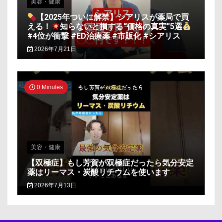
美容・健康
【2025年ついに解禁】シアリスが薬局で買
える！
知らないと損する“価格の真実”5選
#4位が衝撃 #ED治療薬 #市販化 #シアリス
2026年7月21日
0 Minutes
美容・健康
【双極症】もし芳賀が双極症だったら気分安定
薬はリーマス・炭酸リチウムを使います
2026年7月13日