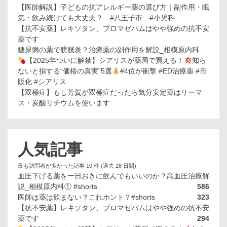
【医師解説】子どもの抗アレルギー薬の選び方｜副作用・眠
気・飲み続けても大丈夫？ #八王子市 #小児科
【抗不安薬】レキソタン、ブロマゼパムはやや強めの抗不安
薬です
糖尿病の薬で膀胱炎？治療薬の副作用を解説_相模原内科
【2025年ついに解禁】シアリスが薬局で買える！
知ら
ないと損する“価格の真実”5選
#4位が衝撃 #ED治療薬 #市
販化 #シアリス
【双極症】もし芳賀が双極症だったら気分安定薬はリーマ
ス・炭酸リチウムを使います
人気記事
最も訪問者が多かった記事 10 件 (過去 28 日間)
血圧下げる薬を一日おきに飲んでもいいのか？高血圧治療解
説_相模原内科① #shorts
586
医師は薬は飲まない？これホント？#shorts
323
【抗不安薬】レキソタン、ブロマゼパムはやや強めの抗不安
薬です
294