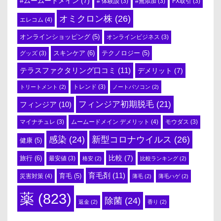
#ムームードメイン
(7)
# 体験談
(3)
#無添加
(3)
FX取引
(3)
オミクロン株
(26)
エレコム
(4)
オンラインショッピング
(5)
オンラインビジネス
(3)
スキンケア
(6)
テクノロジー
(5)
グッズ
(3)
テラスファクタリング口コミ
(11)
デメリット
(7)
トリートメント
(2)
トレンド
(3)
ノートパソコン
(2)
フィンジア初期脱毛
(21)
フィンジア
(10)
ムームードメイン デメリット
(4)
マイナチュレ
(3)
モウダス
(3)
感染
(24)
新型コロナウイルス
(26)
健康
(5)
比較
(7)
旅行
(6)
最安値
(3)
格安
(2)
比較ランキング
(2)
育毛剤
(11)
育毛
(5)
災害対策
(4)
薄毛
(2)
薄毛ハゲ
(2)
薬
(823)
除菌
(24)
返金
(2)
香り
(2)