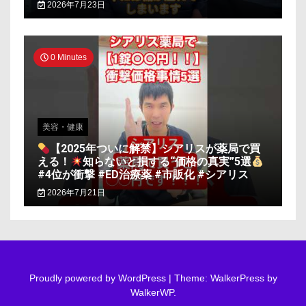
2026年7月23日
0 Minutes
美容・健康
【2025年ついに解禁】シアリスが薬局で買
える！
知らないと損する“価格の真実”5選
#4位が衝撃 #ED治療薬 #市販化 #シアリス
2026年7月21日
Proudly powered by WordPress
|
Theme: WalkerPress by
WalkerWP
.