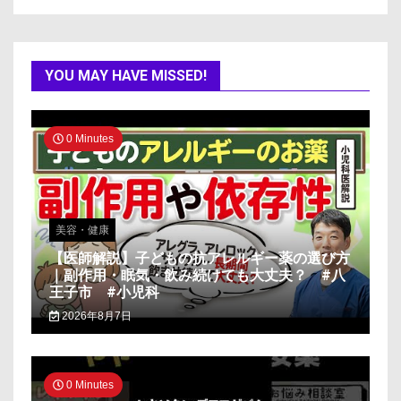
YOU MAY HAVE MISSED!
0 Minutes
美容・健康
【医師解説】子どもの抗アレルギー薬の選び方
｜副作用・眠気・飲み続けても大丈夫？ #八
王子市 #小児科
2026年8月7日
0 Minutes