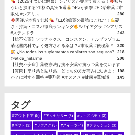
【2025年ついに解禁】シアリスが薬局で買える！
知ら
ないと損する“価格の真実”5選
#4位が衝撃 #ED治療薬 #市
販化 #シアリス
280
医師が本音で比較
「ED治療薬の最強はこれだ！
硬
さ・持続・コスパ徹底ランキング
#バイアグラ #シアリス
#ステンドラ
243
【抗不安薬】ソラナックス、コンスタン、アルプラゾラム
消化器内科でよく処方される薬は？#市販薬 #便秘薬 #
220
¿No todos los suplementos capilares son seguros?
218
@atida_mifarma
208
【社交不安症】薬物療法は抗不安薬や抗うつ薬を使います
【質問】塗り薬と貼り薬、どっちの方が痛みに効きます
198
か？に対する回答 #薬剤師 #オススメ #健康 #豆知識
145
タグ
#アウトドア
(5)
#アクセサリー
(3)
#ウィズペティ
(3)
#スイーツ
(4)
#ギフト
(3)
#サブスク
(3)
#ファッション
(3)