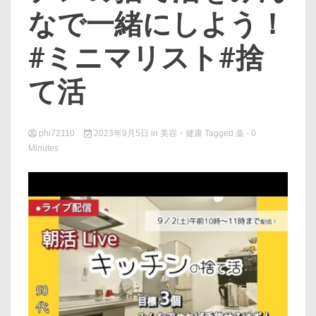
なで一緒にしよう！
#ミニマリスト#捨
て活
phi72110
2023年9月5日
in
美容・健康
Tagged
薬
- 0
Minutes