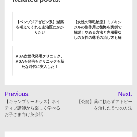
【ベンゾジアゼピン系】減薬
【女性の薄毛治療】ミノキシ
を考えてくれる主治医にかか
ジルの副作用と後悔を実例で
りたい
解説！やめる方法と内服薬な
しの女性の薄毛の治し方も解
説
AGA次世代発毛クリニック、
AGAも発毛もクリニックも新
たな時代に突入した！
投
Previous:
Next:
稿
【キャンブリーキッズ】ネイ
【公開】薬に頼らずアトピー
ティブ講師から楽しく学べる
を治した５つの方法
ナ
お子さま向け英会話
ビ