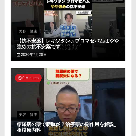
美容・健康
【抗不安薬】レキソタン、ブロマゼパムはやや
強めの抗不安薬です
2026年7月28日
0 Minutes
美容・健康
糖尿病の薬で膀胱炎？治療薬の副作用を解説_
相模原内科