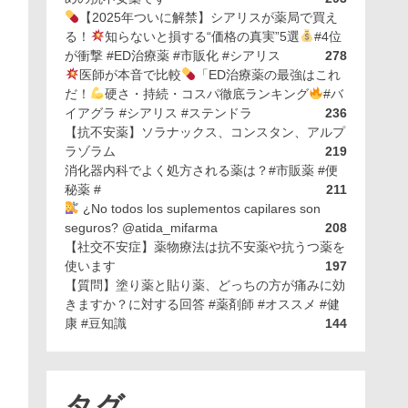
【2025年ついに解禁】シアリスが薬局で買え
る！
知らないと損する“価格の真実”5選
#4位
が衝撃 #ED治療薬 #市販化 #シアリス
278
医師が本音で比較
「ED治療薬の最強はこれ
だ！
硬さ・持続・コスパ徹底ランキング
#バ
イアグラ #シアリス #ステンドラ
236
【抗不安薬】ソラナックス、コンスタン、アルプ
ラゾラム
219
消化器内科でよく処方される薬は？#市販薬 #便
秘薬 #
211
¿No todos los suplementos capilares son
seguros? @atida_mifarma
208
【社交不安症】薬物療法は抗不安薬や抗うつ薬を
使います
197
【質問】塗り薬と貼り薬、どっちの方が痛みに効
きますか？に対する回答 #薬剤師 #オススメ #健
康 #豆知識
144
タグ