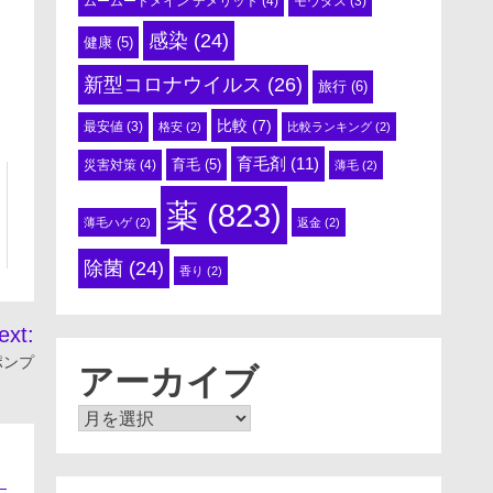
ムームードメイン デメリット
(4)
モウダス
(3)
感染
(24)
健康
(5)
新型コロナウイルス
(26)
旅行
(6)
比較
(7)
最安値
(3)
格安
(2)
比較ランキング
(2)
育毛剤
(11)
育毛
(5)
災害対策
(4)
薄毛
(2)
薬
(823)
薄毛ハゲ
(2)
返金
(2)
除菌
(24)
香り
(2)
ext:
ポンプ
アーカイブ
ア
ー
カ
イ