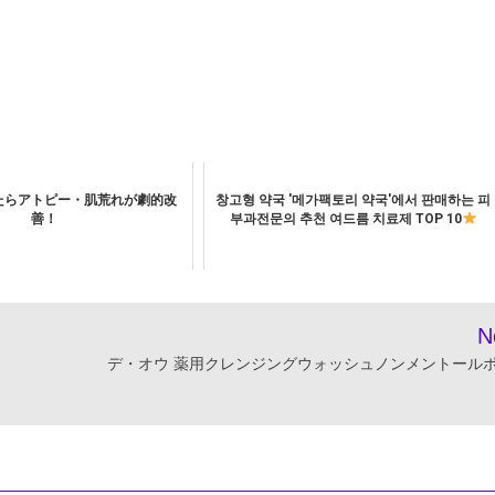
たらアトピー・肌荒れが劇的改
창고형 약국 '메가팩토리 약국'에서 판매하는 피
善！
부과전문의 추천 여드름 치료제 TOP 10
N
デ・オウ 薬用クレンジングウォッシュノンメントール