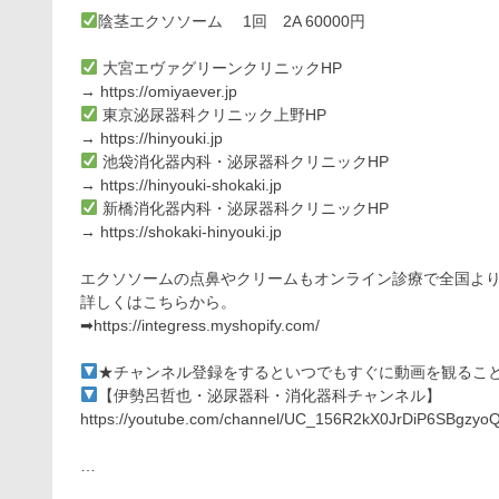
陰茎エクソソーム 1回 2A 60000円
大宮エヴァグリーンクリニックHP
→ https://omiyaever.jp
東京泌尿器科クリニック上野HP
→ https://hinyouki.jp
池袋消化器内科・泌尿器科クリニックHP
→ https://hinyouki-shokaki.jp
新橋消化器内科・泌尿器科クリニックHP
→ https://shokaki-hinyouki.jp
エクソソームの点鼻やクリームもオンライン診療で全国よ
詳しくはこちらから。
➡https://integress.myshopify.com/
★チャンネル登録をするといつでもすぐに動画を観るこ
【伊勢呂哲也・泌尿器科・消化器科チャンネル】
https://youtube.com/channel/UC_156R2kX0JrDiP6SBgzyo
…