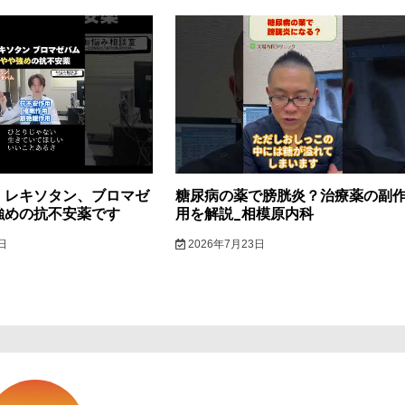
】レキソタン、ブロマゼ
糖尿病の薬で膀胱炎？治療薬の副
強めの抗不安薬です
用を解説_相模原内科
日
2026年7月23日