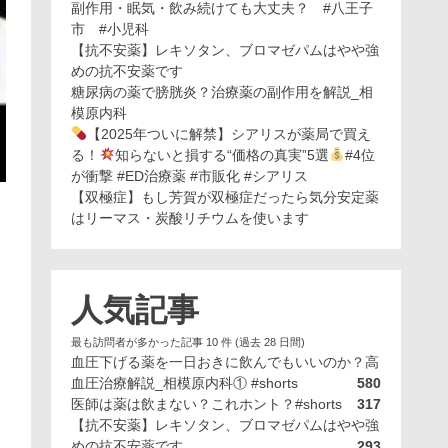
副作用・眠気・飲み続けても大丈夫？ #八王子
市 #小児科
【抗不安薬】レキソタン、ブロマゼパムはやや強
めの抗不安薬です
糖尿病の薬で膀胱炎？治療薬の副作用を解説_相
模原内科
【2025年ついに解禁】シアリスが薬局で買え
る！
知らないと損する“価格の真実”5選
#4位
が衝撃 #ED治療薬 #市販化 #シアリス
【双極症】もし芳賀が双極症だったら気分安定薬
はリーマス・炭酸リチウムを使います
人気記事
最も訪問者が多かった記事 10 件 (過去 28 日間)
血圧下げる薬を一日おきに飲んでもいいのか？高
血圧治療解説_相模原内科① #shorts
580
医師は薬は飲まない？これホント？#shorts
317
【抗不安薬】レキソタン、ブロマゼパムはやや強
めの抗不安薬です
293