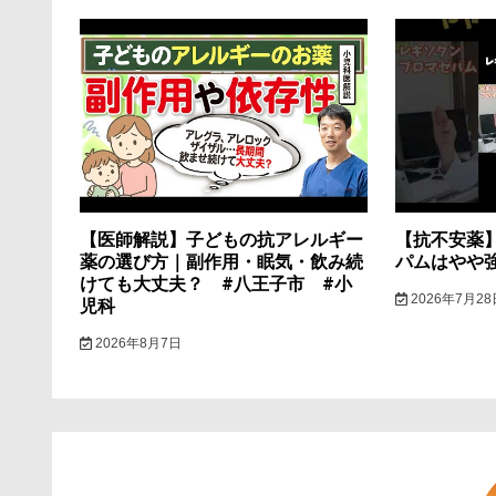
ゲ
ー
シ
ョ
ン
【医師解説】子どもの抗アレルギー
【抗不安薬
薬の選び方｜副作用・眠気・飲み続
パムはやや
けても大丈夫？ #八王子市 #小
2026年7月28
児科
2026年8月7日