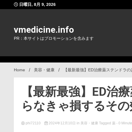
Skip
日曜日, 8月 9, 2026
to
content
vmedicine.info
PR：本サイトはプロモーションを含みます
Home
美容・健康
【最新最強】ED治療薬ステンドラ
【最新最強】ED治
らなきゃ損するその
phi72110
2024年12月10日
in
美容・健康
Tagged
薬
- 0 Minut