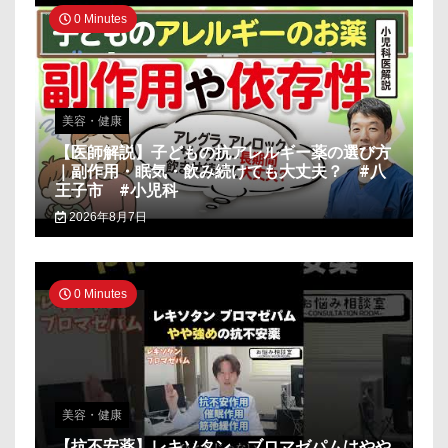
0 Minutes
美容・健康
【医師解説】子どもの抗アレルギー薬の選び方
｜副作用・眠気・飲み続けても大丈夫？ #八
王子市 #小児科
2026年8月7日
0 Minutes
美容・健康
【抗不安薬】レキソタン、ブロマゼパムはやや