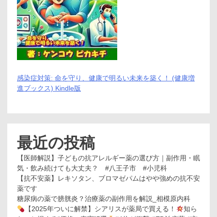
感染症対策: 命を守り、健康で明るい未来を築く！ (健康増
進ブックス) Kindle版
最近の投稿
【医師解説】子どもの抗アレルギー薬の選び方｜副作用・眠
気・飲み続けても大丈夫？ #八王子市 #小児科
【抗不安薬】レキソタン、ブロマゼパムはやや強めの抗不安
薬です
糖尿病の薬で膀胱炎？治療薬の副作用を解説_相模原内科
【2025年ついに解禁】シアリスが薬局で買える！
知ら