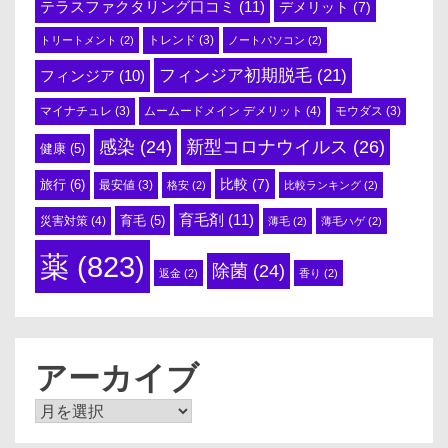
テラスファクタリング口コミ
(11)
デメリット
(7)
トリートメント
(2)
トレンド
(3)
ノートパソコン
(2)
フィンジア初期脱毛
(21)
フィンジア
(10)
ムームードメイン デメリット
(4)
マイナチュレ
(3)
モウダス
(3)
感染
(24)
新型コロナウイルス
(26)
健康
(5)
比較
(7)
旅行
(6)
最安値
(3)
格安
(2)
比較ランキング
(2)
育毛剤
(11)
育毛
(5)
災害対策
(4)
薄毛
(2)
薄毛ハゲ
(2)
薬
(823)
除菌
(24)
返金
(2)
香り
(2)
アーカイブ
ア
ー