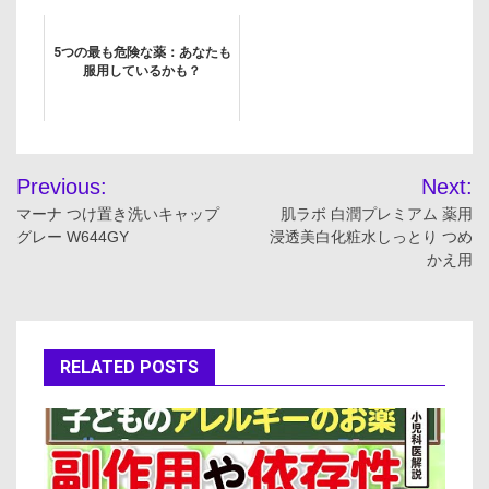
#shorts
5つの最も危険な薬：あなたも
服用しているかも？
投
Previous:
Next:
稿
マーナ つけ置き洗いキャップ
肌ラボ 白潤プレミアム 薬用
グレー W644GY
浸透美白化粧水しっとり つめ
ナ
かえ用
ビ
ゲ
RELATED POSTS
ー
シ
ョ