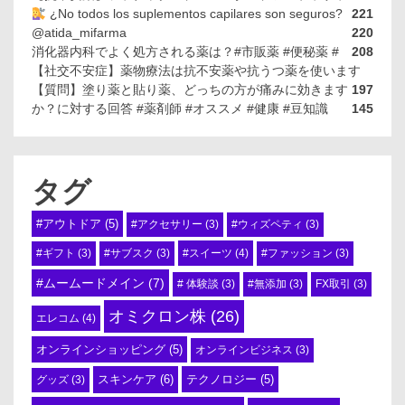
¿No todos los suplementos capilares son seguros?
221
@atida_mifarma
220
消化器内科でよく処方される薬は？#市販薬 #便秘薬 #
208
【社交不安症】薬物療法は抗不安薬や抗うつ薬を使います
【質問】塗り薬と貼り薬、どっちの方が痛みに効きます
197
か？に対する回答 #薬剤師 #オススメ #健康 #豆知識
145
タグ
#アウトドア
(5)
#アクセサリー
(3)
#ウィズペティ
(3)
#スイーツ
(4)
#ギフト
(3)
#サブスク
(3)
#ファッション
(3)
#ムームードメイン
(7)
# 体験談
(3)
#無添加
(3)
FX取引
(3)
オミクロン株
(26)
エレコム
(4)
オンラインショッピング
(5)
オンラインビジネス
(3)
スキンケア
(6)
テクノロジー
(5)
グッズ
(3)