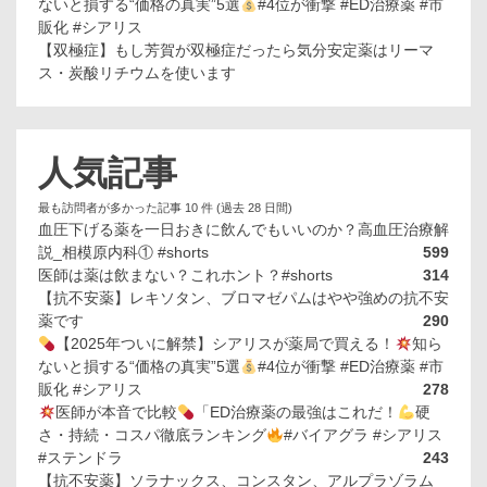
ないと損する“価格の真実”5選
#4位が衝撃 #ED治療薬 #市
販化 #シアリス
【双極症】もし芳賀が双極症だったら気分安定薬はリーマ
ス・炭酸リチウムを使います
人気記事
最も訪問者が多かった記事 10 件 (過去 28 日間)
血圧下げる薬を一日おきに飲んでもいいのか？高血圧治療解
説_相模原内科① #shorts
599
医師は薬は飲まない？これホント？#shorts
314
【抗不安薬】レキソタン、ブロマゼパムはやや強めの抗不安
薬です
290
【2025年ついに解禁】シアリスが薬局で買える！
知ら
ないと損する“価格の真実”5選
#4位が衝撃 #ED治療薬 #市
販化 #シアリス
278
医師が本音で比較
「ED治療薬の最強はこれだ！
硬
さ・持続・コスパ徹底ランキング
#バイアグラ #シアリス
#ステンドラ
243
【抗不安薬】ソラナックス、コンスタン、アルプラゾラム