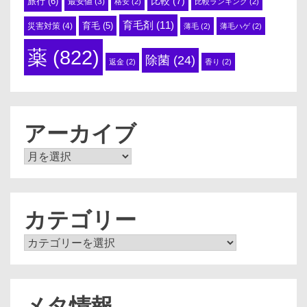
比較
(7)
旅行
(6)
最安値
(3)
格安
(2)
比較ランキング
(2)
育毛剤
(11)
育毛
(5)
災害対策
(4)
薄毛
(2)
薄毛ハゲ
(2)
薬
(822)
除菌
(24)
返金
(2)
香り
(2)
アーカイブ
ア
ー
カ
イ
ブ
カテゴリー
カ
テ
ゴ
リ
ー
メタ情報