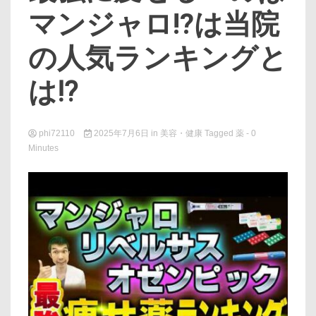
マンジャロ!?は当院
の人気ランキングと
は⁉
phi72110
2025年7月6日
in
美容・健康
Tagged
薬
- 0
Minutes