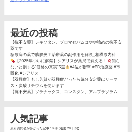
最近の投稿
【抗不安薬】レキソタン、ブロマゼパムはやや強めの抗不安
薬です
糖尿病の薬で膀胱炎？治療薬の副作用を解説_相模原内科
【2025年ついに解禁】シアリスが薬局で買える！
知ら
ないと損する“価格の真実”5選
#4位が衝撃 #ED治療薬 #市
販化 #シアリス
【双極症】もし芳賀が双極症だったら気分安定薬はリーマ
ス・炭酸リチウムを使います
【抗不安薬】ソラナックス、コンスタン、アルプラゾラム
人気記事
最も訪問者が多かった記事 10 件 (過去 28 日間)