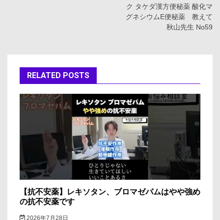
ナ
ク タケダ漢方便秘薬 酸化マ
グネシウムE便秘薬 教えて
ビ
秋山先生 No59
ゲ
ー
RELATED POSTS
シ
ョ
ン
【抗不安薬】レキソタン、ブロマゼパムはやや強め
の抗不安薬です
2026年7月28日