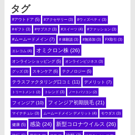
タグ
#アウトドア
(5)
#アクセサリー
(3)
#ウィズペティ
(3)
#スイーツ
(4)
#ギフト
(3)
#サブスク
(3)
#ファッション
(3)
#ムームードメイン
(7)
# 体験談
(3)
#無添加
(3)
FX取引
(3)
オミクロン株
(26)
エレコム
(4)
オンラインショッピング
(5)
オンラインビジネス
(3)
スキンケア
(6)
テクノロジー
(5)
グッズ
(3)
テラスファクタリング口コミ
(11)
デメリット
(7)
トリートメント
(2)
トレンド
(3)
ノートパソコン
(2)
フィンジア初期脱毛
(21)
フィンジア
(10)
ムームードメイン デメリット
(4)
マイナチュレ
(3)
モウダス
(3)
感染
(24)
新型コロナウイルス
(26)
健康
(5)