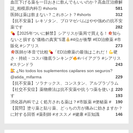
血圧下げる薬を一日おきに飲んでもいいのか？高血圧治療解
説_相模原内科① #shorts
581
医師は薬は飲まない？これホント？#shorts
312
【抗不安薬】レキソタン、ブロマゼパムはやや強めの抗不安
薬です
282
【2025年ついに解禁】シアリスが薬局で買える！
知ら
ないと損する“価格の真実”5選
#4位が衝撃 #ED治療薬 #市
販化 #シアリス
273
医師が本音で比較
「ED治療薬の最強はこれだ！
硬
さ・持続・コスパ徹底ランキング
#バイアグラ #シアリス
#ステンドラ
243
¿No todos los suplementos capilares son seguros?
@atida_mifarma
229
【抗不安薬】ソラナックス、コンスタン、アルプラゾラム
【社交不安症】薬物療法は抗不安薬や抗うつ薬を使いま
220
す
193
消化器内科でよく処方される薬は？#市販薬 #便秘薬 #
190
【質問】塗り薬と貼り薬、どっちの方が痛みに効きますか？
に対する回答 #薬剤師 #オススメ #健康 #豆知識
146