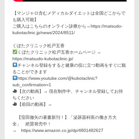
【マンジャロ含むメディカルダイエットは全国どこからで
も購入可能】
ご購入はこちらのオンライン診療から→https://matsudo-
kubotaclinic.jp/news/2024/8511/
くぼたクリニック松戸五香
くぼたクリニック松戸五香ホームページ →
https://matsudo-kubotaclinic.jp/
チャンネル登録をすると健康の役に立つ動画をすぐに観
ることができます
https://www.youtube.com/@kubotaclinic?
sub_confirmation=1
【次の動画】→ 現在制作中。チャンネル登録してお待
ちください
【前回の動画】→
【窪田徹矢の著書新刊！】「泌尿器科医の働き方大
全」 絶賛発売中！
→ https://www.amazon.co.jp/dp/4801482627