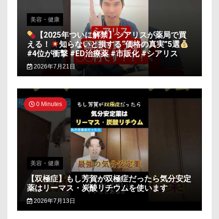
美容・健康
【2025年ついに解禁】シアリスが薬局で買
える！
知らないと損する“価格の真実”5選
#4位が衝撃 #ED治療薬 #市販化 #シアリス
2026年7月21日
0 Minutes
美容・健康
【双極症】もし芳賀が双極症だったら気分安定
薬はリーマス・炭酸リチウムを使います
2026年7月13日