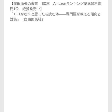
【窪田徹矢の著書 ED本 Amazonランキング泌尿器科部
門1位 絶賛発売中】
「ＥＤかな？と思ったら読む本――専門医が教える傾向と
対策」（自由国民社）