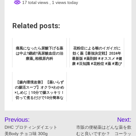
17 total views
, 1 views today
Related posts:
痛風になったら尿酸下げる薬
花粉症による喉のイガイガに
は中止?継続?高尿酸血症の治
効く薬【最強決定戦】2024年
療薬_相模原内科
最新版 #薬剤師 #オススメ #健
康 #豆知識 #花粉症 #薬 #選び
方
【腸内環境改善】 【薬いらず
の腸活スープ】オクラ×わかめ
×しめじ｜10分で腸スッキリ！
切って煮るだけで10分簡単な
のに腸内環境改善【超腸活ス
ープ】を紹介
投
Previous:
Next:
稿
DHC プロティンダイエット
市販の便秘薬はどんな薬を飲
美Body チョコ味 300g
むと良いですか？ コーラッ