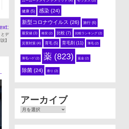
ムームードメイン デメリット
(4)
モウダス
(3)
感染
(24)
健康
(5)
新型コロナウイルス
(26)
旅行
(6)
ext:
比較
(7)
最安値
(3)
格安
(2)
比較ランキング
(2)
トとデ
解説】
育毛剤
(11)
育毛
(5)
災害対策
(4)
薄毛
(2)
薬
(823)
薄毛ハゲ
(2)
返金
(2)
除菌
(24)
香り
(2)
アーカイブ
ア
ー
カ
イ