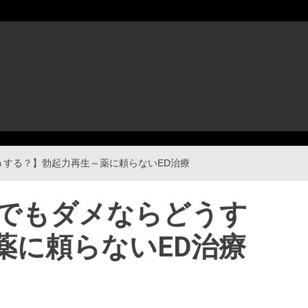
うする？】勃起力再生～薬に頼らないED治療
でもダメならどうす
薬に頼らないED治療