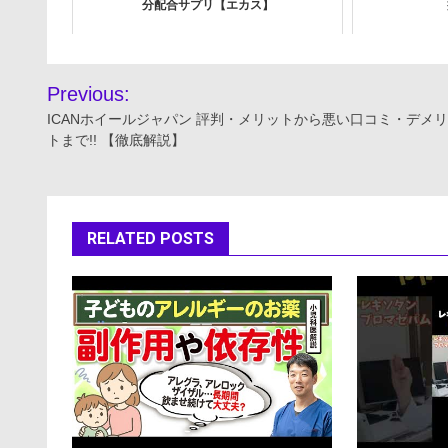
分配合サプリ【エカス】
投
Previous:
稿
ICANホイールジャパン 評判・メリットから悪い口コミ・デメ
トまで!! 【徹底解説】
ナ
ビ
ゲ
RELATED POSTS
ー
シ
ョ
ン