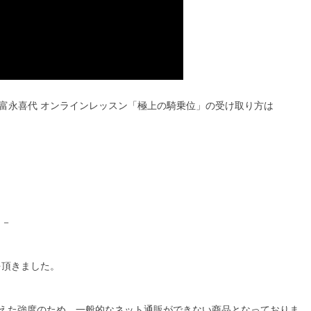
動画 富永喜代 オンラインレッスン「極上の騎乗位」の受け取り方は
－－
を頂きました。
えた強度のため、一般的なネット通販ができない商品となっておりま