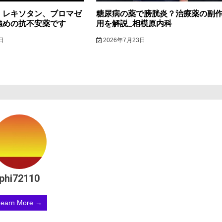
】レキソタン、ブロマゼ
糖尿病の薬で膀胱炎？治療薬の副
強めの抗不安薬です
用を解説_相模原内科
日
2026年7月23日
phi72110
Learn More →