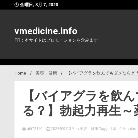
Skip
金曜日, 8月 7, 2026
to
content
vmedicine.info
PR：本サイトはプロモーションを含みます
Home
美容・健康
【バイアグラを飲んでもダメならど
【バイアグラを飲ん
る？】勃起力再生～
phi72110
2023年9月3日
in
美容・健康
Tagged
薬
- 0 Minutes