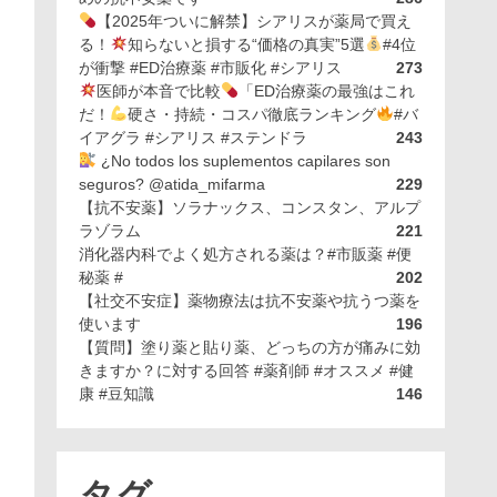
【2025年ついに解禁】シアリスが薬局で買え
る！
知らないと損する“価格の真実”5選
#4位
が衝撃 #ED治療薬 #市販化 #シアリス
273
医師が本音で比較
「ED治療薬の最強はこれ
だ！
硬さ・持続・コスパ徹底ランキング
#バ
イアグラ #シアリス #ステンドラ
243
¿No todos los suplementos capilares son
seguros? @atida_mifarma
229
【抗不安薬】ソラナックス、コンスタン、アルプ
ラゾラム
221
消化器内科でよく処方される薬は？#市販薬 #便
秘薬 #
202
【社交不安症】薬物療法は抗不安薬や抗うつ薬を
使います
196
【質問】塗り薬と貼り薬、どっちの方が痛みに効
きますか？に対する回答 #薬剤師 #オススメ #健
康 #豆知識
146
タグ