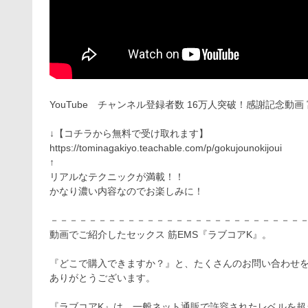
YouTube チャンネル登録者数 16万人突破！感謝記念
↓【コチラから無料で受け取れます】
https://tominagakiyo.teachable.com/p/gokujounokijoui
↑
リアルなテクニックが満載！！
かなり濃い内容なのでお楽しみに！
－－－－－－－－－－－－－－－－－－－－－－－－－－
動画でご紹介したセックス 筋EMS『ラブコアK』。
『どこで購入できますか？』と、たくさんのお問い合わせ
ありがとうございます。
『ラブコアK』は、一般ネット通販で許容されたレベルを超