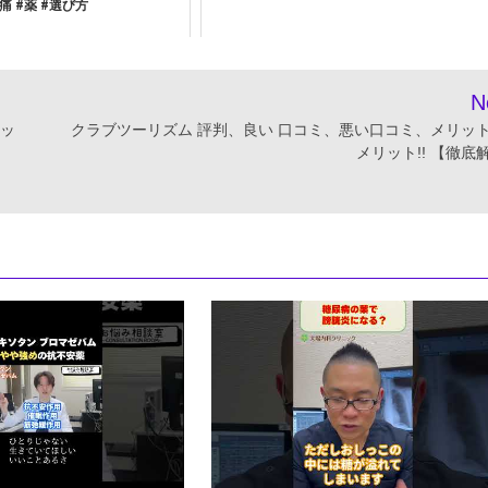
痛 #薬 #選び方
N
リッ
クラブツーリズム 評判、良い 口コミ、悪い口コミ、メリッ
メリット!! 【徹底