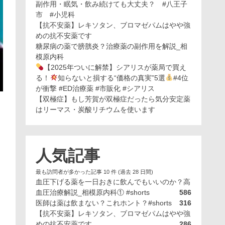
副作用・眠気・飲み続けても大丈夫？ #八王子
市 #小児科
【抗不安薬】レキソタン、ブロマゼパムはやや強
めの抗不安薬です
糖尿病の薬で膀胱炎？治療薬の副作用を解説_相
模原内科
【2025年ついに解禁】シアリスが薬局で買え
る！
知らないと損する“価格の真実”5選
#4位
が衝撃 #ED治療薬 #市販化 #シアリス
【双極症】もし芳賀が双極症だったら気分安定薬
はリーマス・炭酸リチウムを使います
人気記事
最も訪問者が多かった記事 10 件 (過去 28 日間)
血圧下げる薬を一日おきに飲んでもいいのか？高
血圧治療解説_相模原内科① #shorts
586
医師は薬は飲まない？これホント？#shorts
316
【抗不安薬】レキソタン、ブロマゼパムはやや強
めの抗不安薬です
286