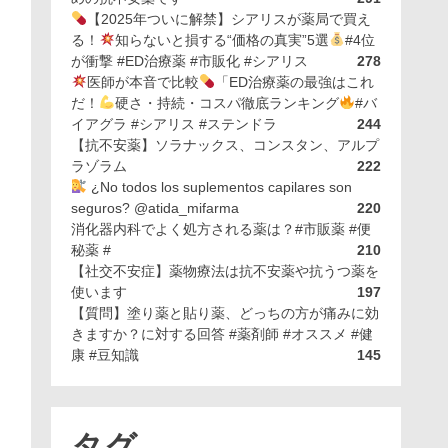
【2025年ついに解禁】シアリスが薬局で買え
る！
知らないと損する“価格の真実”5選
#4位
が衝撃 #ED治療薬 #市販化 #シアリス
278
医師が本音で比較
「ED治療薬の最強はこれ
だ！
硬さ・持続・コスパ徹底ランキング
#バ
イアグラ #シアリス #ステンドラ
244
【抗不安薬】ソラナックス、コンスタン、アルプ
ラゾラム
222
¿No todos los suplementos capilares son
seguros? @atida_mifarma
220
消化器内科でよく処方される薬は？#市販薬 #便
秘薬 #
210
【社交不安症】薬物療法は抗不安薬や抗うつ薬を
使います
197
【質問】塗り薬と貼り薬、どっちの方が痛みに効
きますか？に対する回答 #薬剤師 #オススメ #健
康 #豆知識
145
タグ