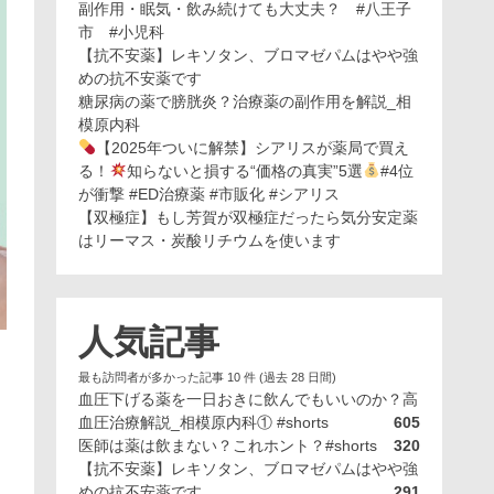
副作用・眠気・飲み続けても大丈夫？ #八王子
市 #小児科
【抗不安薬】レキソタン、ブロマゼパムはやや強
めの抗不安薬です
糖尿病の薬で膀胱炎？治療薬の副作用を解説_相
模原内科
【2025年ついに解禁】シアリスが薬局で買え
る！
知らないと損する“価格の真実”5選
#4位
が衝撃 #ED治療薬 #市販化 #シアリス
【双極症】もし芳賀が双極症だったら気分安定薬
はリーマス・炭酸リチウムを使います
人気記事
最も訪問者が多かった記事 10 件 (過去 28 日間)
血圧下げる薬を一日おきに飲んでもいいのか？高
血圧治療解説_相模原内科① #shorts
605
医師は薬は飲まない？これホント？#shorts
320
【抗不安薬】レキソタン、ブロマゼパムはやや強
めの抗不安薬です
291