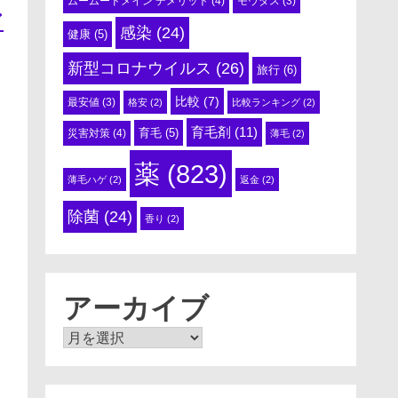
ムームードメイン デメリット
(4)
モウダス
(3)
ア
感染
(24)
健康
(5)
新型コロナウイルス
(26)
旅行
(6)
比較
(7)
最安値
(3)
格安
(2)
比較ランキング
(2)
育毛剤
(11)
育毛
(5)
災害対策
(4)
薄毛
(2)
薬
(823)
薄毛ハゲ
(2)
返金
(2)
除菌
(24)
香り
(2)
アーカイブ
ア
ー
カ
イ