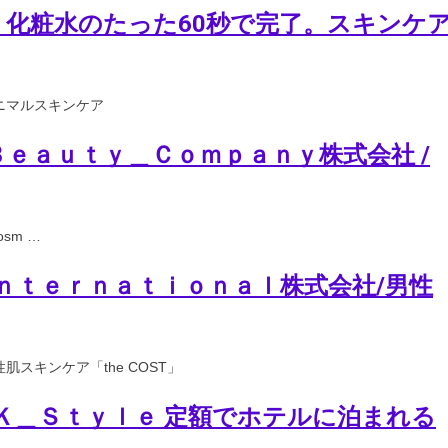
顔・化粧水のたった60秒で完了。スキンケ
#ミニマルスキンケア
ＡＲ＿Ｂｅａｕｔｙ＿Ｃｏｍｐａｎｙ株式会社 /
osm …
＿Ｉｎｔｅｒｎａｔｉｏｎａｌ株式会社/男性
スキンケア「the COST」
ｕＫ＿Ｓｔｙｌｅ 定額でホテルに泊まれる