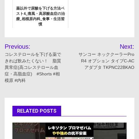
薬以外で尿酸を下げる方法ベ
スト4_痛風・高尿酸血症の治
療_相模原内科_食事・生活習
慣
投
Previous:
Next:
稿
コレステロールを下げる薬で
サンコー ネッククーラーPro
きれば飲みたくない！ 脂質
R4 オプション タイプC-AC
ナ
異常症(高コレステロール血
アダプタ TKPNC22BKAO
症・高脂血症) #Shorts #相
ビ
模原 #内科
ゲ
ー
RELATED POSTS
シ
ョ