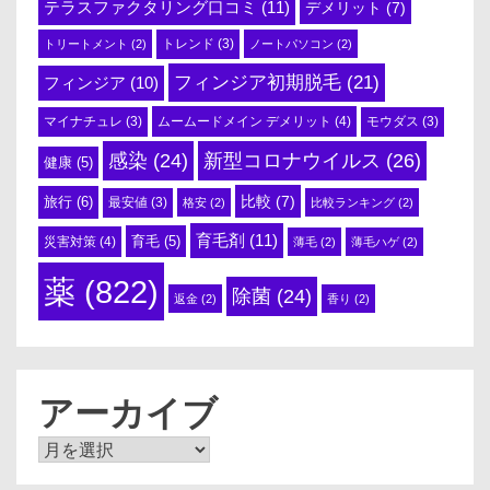
テラスファクタリング口コミ
(11)
デメリット
(7)
トリートメント
(2)
トレンド
(3)
ノートパソコン
(2)
フィンジア初期脱毛
(21)
フィンジア
(10)
ムームードメイン デメリット
(4)
マイナチュレ
(3)
モウダス
(3)
感染
(24)
新型コロナウイルス
(26)
健康
(5)
比較
(7)
旅行
(6)
最安値
(3)
格安
(2)
比較ランキング
(2)
育毛剤
(11)
育毛
(5)
災害対策
(4)
薄毛
(2)
薄毛ハゲ
(2)
薬
(822)
除菌
(24)
返金
(2)
香り
(2)
アーカイブ
ア
ー