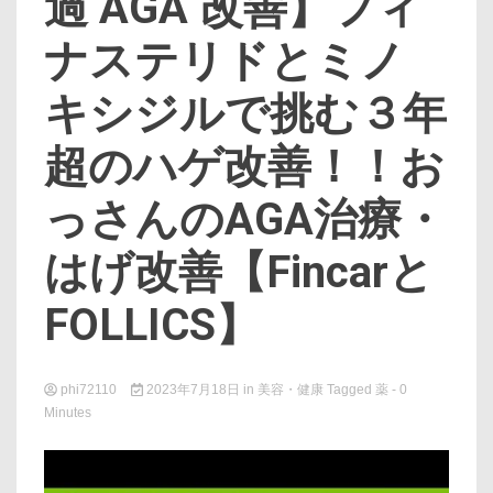
過 AGA 改善】フィ
ナステリドとミノ
キシジルで挑む３年
超のハゲ改善！！お
っさんのAGA治療・
はげ改善【Fincarと
FOLLICS】
phi72110
2023年7月18日
in
美容・健康
Tagged
薬
- 0
Minutes