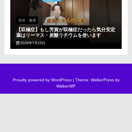
美容・健康
【双極症】もし芳賀が双極症だったら気分安定
薬はリーマス・炭酸リチウムを使います
2026年7月13日
Proudly powered by WordPress
|
Theme: WalkerPress by
WalkerWP
.