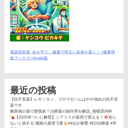
感染症対策: 命を守り、健康で明るい未来を築く！ (健康増
進ブックス) Kindle版
最近の投稿
【抗不安薬】レキソタン、ブロマゼパムはやや強めの抗不安
薬です
糖尿病の薬で膀胱炎？治療薬の副作用を解説_相模原内科
【2025年ついに解禁】シアリスが薬局で買える！
知ら
ないと損する“価格の真実”5選
#4位が衝撃 #ED治療薬 #市