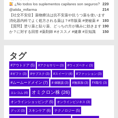
¿No todos los suplementos capilares son seguros?
220
@atida_mifarma
214
【社交不安症】薬物療法は抗不安薬や抗うつ薬を使います
消化器内科でよく処方される薬は？#市販薬 #便秘薬 #
193
【質問】塗り薬と貼り薬、どっちの方が痛みに効きます
190
か？に対する回答 #薬剤師 #オススメ #健康 #豆知識
150
タグ
#アウトドア
(5)
#アクセサリー
(3)
#ウィズペティ
(3)
#スイーツ
(4)
#ギフト
(3)
#サブスク
(3)
#ファッション
(3)
#ムームードメイン
(7)
# 体験談
(3)
#無添加
(3)
FX取引
(3)
オミクロン株
(26)
エレコム
(4)
オンラインショッピング
(5)
オンラインビジネス
(3)
スキンケア
(6)
テクノロジー
(5)
グッズ
(3)