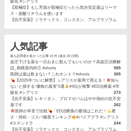
販化 #シアリス
【双極症】もし芳賀が双極症だったら気分安定薬はリーマ
ス・炭酸リチウムを使います
【抗不安薬】ソラナックス、コンスタン、アルプラゾラム
人気記事
最も訪問者が多かった記事 10 件 (過去 28 日間)
血圧下げる薬を一日おきに飲んでもいいのか？高血圧治療解
説_相模原内科① #shorts
585
医師は薬は飲まない？これホント？#shorts
305
【2025年ついに解禁】シアリスが薬局で買える！
知ら
ないと損する“価格の真実”5選
#4位が衝撃 #ED治療薬 #市
販化 #シアリス
273
【抗不安薬】レキソタン、ブロマゼパムはやや強めの抗不安
薬です
262
医師が本音で比較
「ED治療薬の最強はこれだ！
硬
さ・持続・コスパ徹底ランキング
#バイアグラ #シアリス
#ステンドラ
244
【抗不安薬】ソラナックス、コンスタン、アルプラゾラム