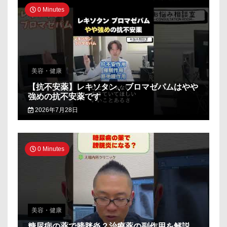
0 Minutes
美容・健康
【抗不安薬】レキソタン、ブロマゼパムはやや
強めの抗不安薬です
2026年7月28日
0 Minutes
美容・健康
糖尿病の薬で膀胱炎？治療薬の副作用を解説_