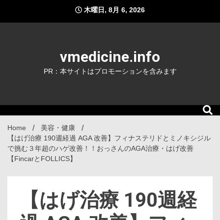
Skip
木曜日, 8月 6, 2026
to
content
vmedicine.info
PR：本サイトはプロモーションを含みます
Home
美容・健康
【はげ治療 190週経過 AGA 改善】フィナステリドとミノキシジル
で挑む３年超のハゲ改善！！おっさんのAGA治療・はげ改善
【FincarとFOLLICS】
【はげ治療 190週経