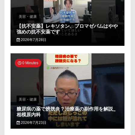
美容・健康
【抗不安薬】レキソタン、ブロマゼパムはやや
強めの抗不安薬です
2026年7月28日
0 Minutes
美容・健康
糖尿病の薬で膀胱炎？治療薬の副作用を解説_
相模原内科
2026年7月23日