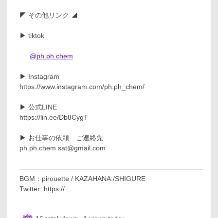
◤ その他リンク ◢
▶ tiktok
@ph.ph.chem
▶ Instagram
https://www.instagram.com/ph.ph_chem/
▶ 公式LINE
https://lin.ee/Db8CygT
▶ お仕事の依頼 ご連絡先
ph.ph.chem.sat@gmail.com
―――――――――――――――――――――――――――
BGM：pirouette / KAZAHANA:/SHIGURE
Twitter: https://…