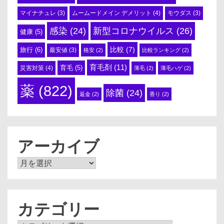
ムームードメイン デメリット
(4)
マイナチュレ
(3)
モウダス
(3)
感染
(24)
新型コロナウイルス
(26)
健康
(5)
比較
(7)
旅行
(6)
最安値
(3)
格安
(2)
比較ランキング
(2)
育毛剤
(11)
育毛
(5)
災害対策
(4)
薄毛
(2)
薄毛ハゲ
(2)
薬
(822)
除菌
(24)
返金
(2)
香り
(2)
アーカイブ
ア
ー
カ
イ
ブ
カテゴリー