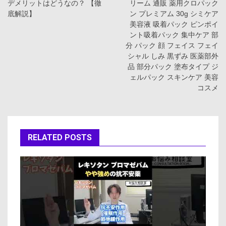
ナ
デメリットはどうなの？ 【徹
リーム 通販 薬用クロパック
底解説】
ン プレミアム 30g シミケア
ビ
美容液 吸着パック ピンポイ
ント吸着パック 集中ケア 部
ゲ
分 パック 顔 フェイス フェイ
シャル しみ 黒ずみ 医薬部外
ー
品 部分パック 塗布タイプ ジ
ェルパック スキンケア 美容
シ
コスメ
ョ
ン
RELATED POSTS