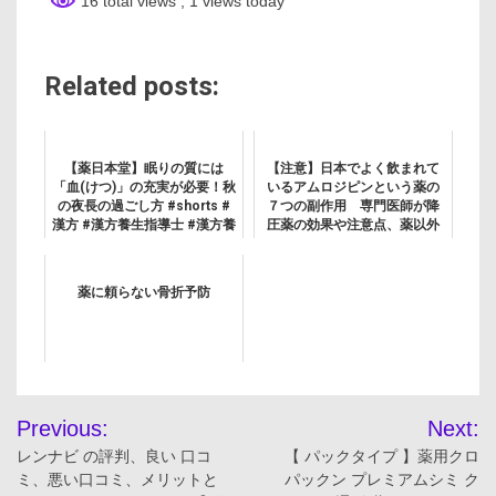
16 total views
, 1 views today
Related posts:
【薬日本堂】眠りの質には
【注意】日本でよく飲まれて
「血(けつ)」の充実が必要！秋
いるアムロジピンという薬の
の夜長の過ごし方 #shorts #
７つの副作用 専門医師が降
漢方 #漢方養生指導士 #漢方養
圧薬の効果や注意点、薬以外
生 #血(けつ) #充実 #秋 #不眠
の高血圧の改善方法を解説
#夜長 #リラックス #林美穂
薬に頼らない骨折予防
投
Previous:
Next:
稿
レンナビ の評判、良い 口コ
【 パックタイプ 】薬用クロ
ミ、悪い口コミ、メリットと
パックン プレミアムシミ ク