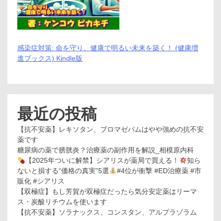
感染症対策: 命を守り、健康で明るい未来を築く！ (健康増
進ブックス) Kindle版
最近の投稿
【抗不安薬】レキソタン、ブロマゼパムはやや強めの抗不安
薬です
糖尿病の薬で膀胱炎？治療薬の副作用を解説_相模原内科
【2025年ついに解禁】シアリスが薬局で買える！
知ら
ないと損する“価格の真実”5選
#4位が衝撃 #ED治療薬 #市
販化 #シアリス
【双極症】もし芳賀が双極症だったら気分安定薬はリーマ
ス・炭酸リチウムを使います
【抗不安薬】ソラナックス、コンスタン、アルプラゾラム