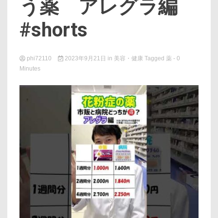
う薬 アレグラ編
#shorts
phi72110
2023年9月21日
in
美容・健康
Tagged
薬
- 0
Minutes