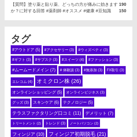
【質問】塗り薬と貼り薬、どっちの方が痛みに効きます
190
か？に対する回答 #薬剤師 #オススメ #健康 #豆知識
150
タグ
#アウトドア
(5)
#アクセサリー
(3)
#ウィズペティ
(3)
#スイーツ
(4)
#ギフト
(3)
#サブスク
(3)
#ファッション
(3)
#ムームードメイン
(7)
# 体験談
(3)
#無添加
(3)
FX取引
(3)
オミクロン株
(26)
エレコム
(4)
オンラインショッピング
(5)
オンラインビジネス
(3)
スキンケア
(6)
テクノロジー
(5)
グッズ
(3)
テラスファクタリング口コミ
(11)
デメリット
(7)
トリートメント
(2)
トレンド
(3)
ノートパソコン
(2)
フィンジア初期脱毛
(21)
フィンジア
(10)