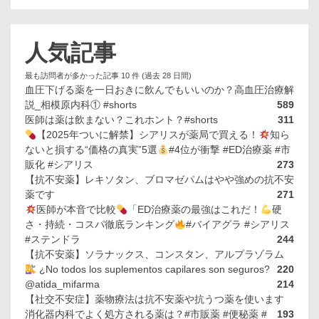
人気記事
最も訪問者が多かった記事 10 件 (過去 28 日間)
血圧下げる薬を一日おきに飲んでもいいのか？高血圧治療解
説_相模原内科① #shorts
589
医師は薬は飲まない？これホント？#shorts
311
【2025年ついに解禁】シアリスが薬局で買える！
知ら
ないと損する“価格の真実”5選
#4位が衝撃 #ED治療薬 #市
販化 #シアリス
273
【抗不安薬】レキソタン、ブロマゼパムはやや強めの抗不安
薬です
271
医師が本音で比較
「ED治療薬の最強はこれだ！
硬
さ・持続・コスパ徹底ランキング
#バイアグラ #シアリス
#ステンドラ
244
【抗不安薬】ソラナックス、コンスタン、アルプラゾラム
¿No todos los suplementos capilares son seguros?
220
@atida_mifarma
214
【社交不安症】薬物療法は抗不安薬や抗うつ薬を使います
消化器内科でよく処方される薬は？#市販薬 #便秘薬 #
193