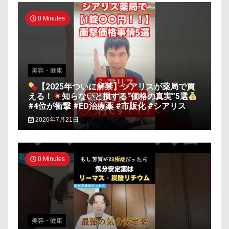
0 Minutes
美容・健康
【2025年ついに解禁】シアリスが薬局で買
える！
知らないと損する“価格の真実”5選
#4位が衝撃 #ED治療薬 #市販化 #シアリス
2026年7月21日
0 Minutes
美容・健康