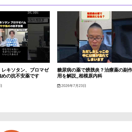
】レキソタン、ブロマゼ
糖尿病の薬で膀胱炎？治療薬の副
強めの抗不安薬です
用を解説_相模原内科
日
2026年7月23日