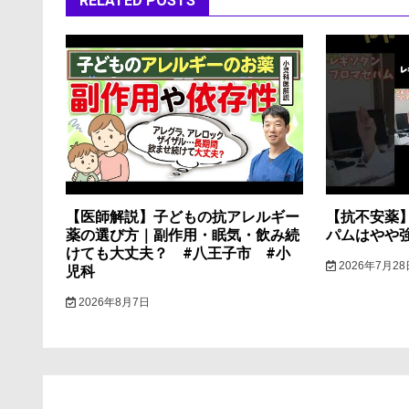
ゲ
RELATED POSTS
ー
シ
ョ
ン
【医師解説】子どもの抗アレルギー
【抗不安薬
薬の選び方｜副作用・眠気・飲み続
パムはやや
けても大丈夫？ #八王子市 #小
2026年7月28
児科
2026年8月7日