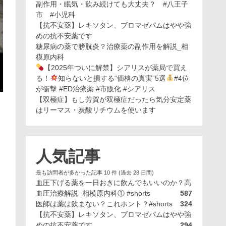
副作用・眠気・飲み続けても大丈夫？ #八王子
市 #小児科
【抗不安薬】レキソタン、ブロマゼパムはやや強
めの抗不安薬です
糖尿病の薬で膀胱炎？治療薬の副作用を解説_相
模原内科
【2025年ついに解禁】シアリスが薬局で買え
る！
知らないと損する“価格の真実”5選
#4位
が衝撃 #ED治療薬 #市販化 #シアリス
【双極症】もし芳賀が双極症だったら気分安定薬
はリーマス・炭酸リチウムを使います
人気記事
最も訪問者が多かった記事 10 件 (過去 28 日間)
血圧下げる薬を一日おきに飲んでもいいのか？高
血圧治療解説_相模原内科① #shorts
587
医師は薬は飲まない？これホント？#shorts
324
【抗不安薬】レキソタン、ブロマゼパムはやや強
めの抗不安薬です
294