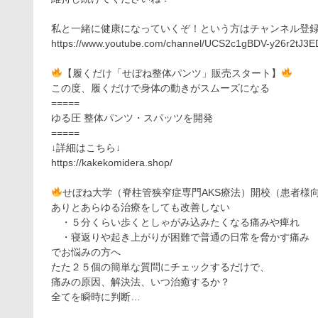
私と一緒に健康になっていくぞ！という方はチャンネル登
https://www.youtube.com/channel/UCS2c1gBDV-y26r2tJ3
【履くだけ「せぼね整体パンツ」販売スタート】
この度、履くだけで身体の動きがスムーズになる
=====
ゆる圧 整体パンツ・スパッツを開発
=====
↓詳細はこちら↓
https://kakekomidera.shop/
せぼね大学（脊柱管狭窄症専門AKS療法）開校（患者様
ありとあらゆる治療をしても改善しない
・５分くらい歩くとしゃがみ込みたくなる痛みや痺れ
・寝返りや起き上がりが困難で普通の日常を脅かす痛み
でお悩みの方へ
たた２５個の簡単な質問にチェックするだけで、
痛みの原因、解決法、いつ治癒するか？
全てを瞬時に判断…