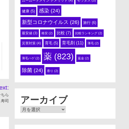
ムームードメイン デメリット
(4)
モウダス
(3)
感染
(24)
健康
(5)
新型コロナウイルス
(26)
旅行
(6)
比較
(7)
最安値
(3)
格安
(2)
比較ランキング
(2)
育毛剤
(11)
育毛
(5)
災害対策
(4)
薄毛
(2)
薬
(823)
薄毛ハゲ
(2)
返金
(2)
除菌
(24)
香り
(2)
ext:
ンちら
アーカイブ
し寿司
ア
ー
カ
イ