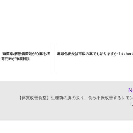
、頭痛薬/解熱鎮痛剤が心臓を壊
亀頭包皮炎は市販の薬でも治りますか？#short
？専門医が徹底解説
N
【体質改善食堂】生理前の胸の張り、食欲不振改善するレモ