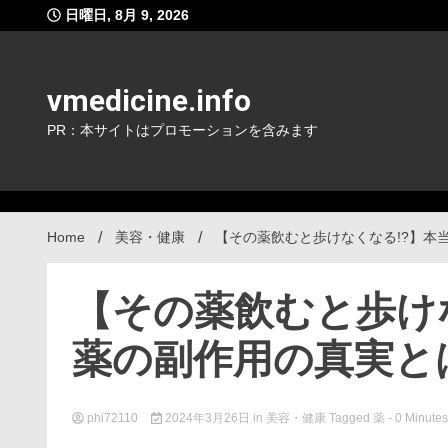
Skip
日曜日, 8月 9, 2026
to
content
vmedicine.info
PR：本サイトはプロモーションを含みます
Home
美容・健康
【その薬飲むと歩けなくなる!?】本
【その薬飲むと歩け
薬の副作用の真実と
phi72110
2024年3月26日
in
美容・健康
Tagged
薬
- 0 Minutes