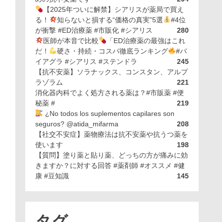
【2025年ついに解禁】シアリスが薬局で買え
る！
知らないと損する“価格の真実”5選
#4位
が衝撃 #ED治療薬 #市販化 #シアリス
280
医師が本音で比較
「ED治療薬の最強はこれ
だ！
硬さ・持続・コスパ徹底ランキング
#バ
イアグラ #シアリス #ステンドラ
245
【抗不安薬】ソラナックス、コンスタン、アルプ
ラゾラム
221
消化器内科でよく処方される薬は？#市販薬 #便
秘薬 #
219
¿No todos los suplementos capilares son
seguros? @atida_mifarma
208
【社交不安症】薬物療法は抗不安薬や抗うつ薬を
使います
198
【質問】塗り薬と貼り薬、どっちの方が痛みに効
きますか？に対する回答 #薬剤師 #オススメ #健
康 #豆知識
145
タグ