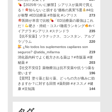
【2025年ついに解禁】シアリスが薬局で買え
る！
知らないと損する“価格の真実”5選
#4位
が衝撃 #ED治療薬 #市販化 #シアリス
273
医師が本音で比較
「ED治療薬の最強はこれ
だ！
硬さ・持続・コスパ徹底ランキング
#バ
イアグラ #シアリス #ステンドラ
235
【抗不安薬】ソラナックス、コンスタン、アルプ
ラゾラム
220
¿No todos los suplementos capilares son
seguros? @atida_mifarma
219
消化器内科でよく処方される薬は？#市販薬 #便
秘薬 #
203
【社交不安症】薬物療法は抗不安薬や抗うつ薬を
使います
196
【質問】塗り薬と貼り薬、どっちの方が痛みに効
きますか？に対する回答 #薬剤師 #オススメ #健
康 #豆知識
144
タグ