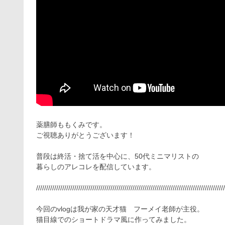
薬膳師ももくみです。
ご視聴ありがとうございます！
普段は終活・捨て活を中心に、50代ミニマリストの
暮らしのアレコレを配信しています。
//////////////////////////////////////////////////////////////////////////////////////////////
今回のvlogは我が家の天才猫 フーメイ老師が主役。
猫目線でのショートドラマ風に作ってみました。