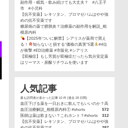
副作用・眠気・飲み続けても大丈夫？ #八王子
市 #小児科
【抗不安薬】レキソタン、ブロマゼパムはやや強
めの抗不安薬です
糖尿病の薬で膀胱炎？治療薬の副作用を解説_相
模原内科
【2025年ついに解禁】シアリスが薬局で買え
る！
知らないと損する“価格の真実”5選
#4位
が衝撃 #ED治療薬 #市販化 #シアリス
【双極症】もし芳賀が双極症だったら気分安定薬
はリーマス・炭酸リチウムを使います
人気記事
最も訪問者が多かった記事 10 件 (過去 28 日間)
血圧下げる薬を一日おきに飲んでもいいのか？高
血圧治療解説_相模原内科① #shorts
572
医師は薬は飲まない？これホント？#shorts
312
【抗不安薬】レキソタン、ブロマゼパムはやや強
めの抗不安薬です
287