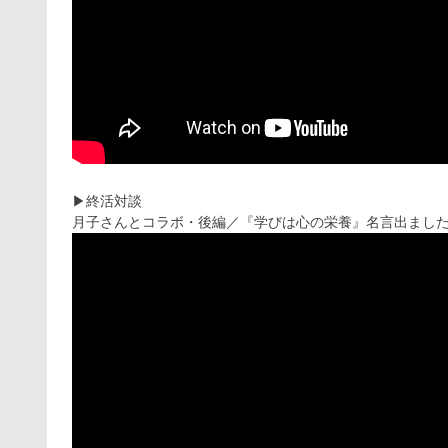
▶︎終活対談
月子さんとコラボ・後編／『学びは心の栄養』名言出まし