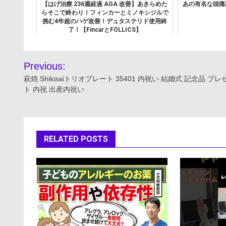
【はげ治療 236週経過 AGA 改善】あきらめた
あの有名な頭痛
らそこで終わり！フィンカーとミノキシジルで
挑む4年超のハゲ改善！デュタステリド使用終
了！【FincarとFOLLICS】
投
Previous:
稿
萩焼 Shikisaiトリオプレート 35401 内祝い 結婚式 記念品 プレ
ト 内祝 出産内祝い
ナ
ビ
ゲ
RELATED POSTS
ー
シ
ョ