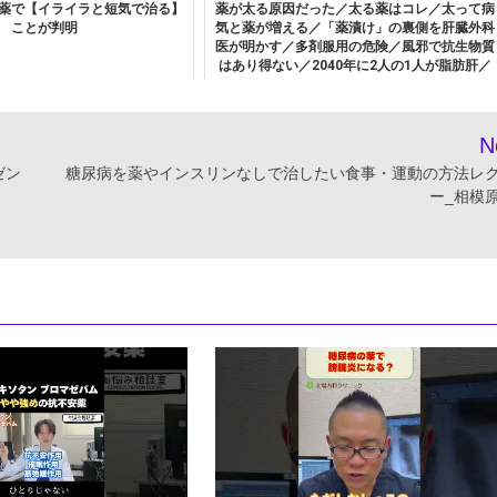
薬で【イライラと短気で治る】
薬が太る原因だった／太る薬はコレ／太って病
ことが判明
気と薬が増える／「薬漬け」の裏側を肝臓外科
医が明かす／多剤服用の危険／風邪で抗生物質
はあり得ない／2040年に2人の1人が脂肪肝／
減薬で肝臓再生【健康新常識】
N
ゼン
糖尿病を薬やインスリンなしで治したい食事・運動の方法レ
ー_相模