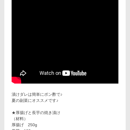
漬けダレは簡単にポン酢で♪
夏の副菜にオススメです♪
★厚揚げと長芋の焼き漬け
（材料）
厚揚げ 250g