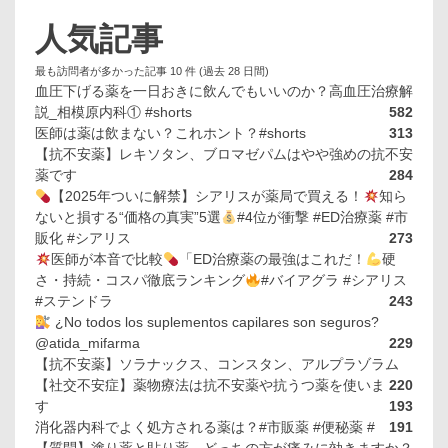
人気記事
最も訪問者が多かった記事 10 件 (過去 28 日間)
血圧下げる薬を一日おきに飲んでもいいのか？高血圧治療解
説_相模原内科① #shorts
582
医師は薬は飲まない？これホント？#shorts
313
【抗不安薬】レキソタン、ブロマゼパムはやや強めの抗不安
薬です
284
【2025年ついに解禁】シアリスが薬局で買える！
知ら
ないと損する“価格の真実”5選
#4位が衝撃 #ED治療薬 #市
販化 #シアリス
273
医師が本音で比較
「ED治療薬の最強はこれだ！
硬
さ・持続・コスパ徹底ランキング
#バイアグラ #シアリス
#ステンドラ
243
¿No todos los suplementos capilares son seguros?
@atida_mifarma
229
【抗不安薬】ソラナックス、コンスタン、アルプラゾラム
【社交不安症】薬物療法は抗不安薬や抗うつ薬を使いま
220
す
193
消化器内科でよく処方される薬は？#市販薬 #便秘薬 #
191