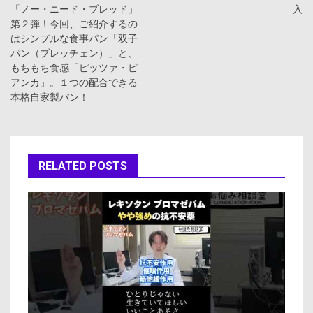
「ノー・ニード・ブレッド」
入
ナ
第２弾！今回、ご紹介するの
はシンプルな食事パン「双子
ビ
パン（ブレッチェン）」と、
もちもち食感「ピッツァ・ビ
ゲ
アンカ」。１つの配合できる
本格自家製パン！
ー
シ
ョ
RELATED POSTS
ン