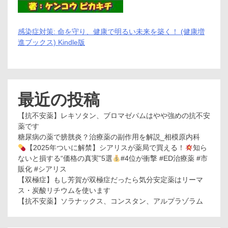
感染症対策: 命を守り、健康で明るい未来を築く！ (健康増
進ブックス) Kindle版
最近の投稿
【抗不安薬】レキソタン、ブロマゼパムはやや強めの抗不安
薬です
糖尿病の薬で膀胱炎？治療薬の副作用を解説_相模原内科
【2025年ついに解禁】シアリスが薬局で買える！
知ら
ないと損する“価格の真実”5選
#4位が衝撃 #ED治療薬 #市
販化 #シアリス
【双極症】もし芳賀が双極症だったら気分安定薬はリーマ
ス・炭酸リチウムを使います
【抗不安薬】ソラナックス、コンスタン、アルプラゾラム