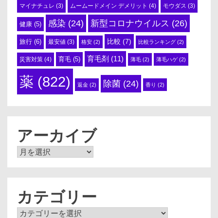
ムームードメイン デメリット
(4)
マイナチュレ
(3)
モウダス
(3)
感染
(24)
新型コロナウイルス
(26)
健康
(5)
比較
(7)
旅行
(6)
最安値
(3)
格安
(2)
比較ランキング
(2)
育毛剤
(11)
育毛
(5)
災害対策
(4)
薄毛
(2)
薄毛ハゲ
(2)
薬
(822)
除菌
(24)
返金
(2)
香り
(2)
アーカイブ
ア
ー
カ
イ
ブ
カテゴリー
カ