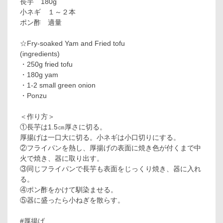
長芋 180g
小ネギ １～２本
ポン酢 適量
☆Fry-soaked Yam and Fried tofu
(ingredients)
・250g fried tofu
・180g yam
・1-2 small green onion
・Ponzu
＜作り方＞
①長芋は1.5㎝厚さに切る。
厚揚げは一口大に切る。小ネギは小口切りにする。
②フライパンを熱し、厚揚げの表面に焼き色が付くまで中
火で焼き、器に取り出す。
③同じフライパンで長芋も表面をじっくり焼き、器に入れ
る。
④ポン酢をかけて馴染ませる。
⑤器に盛ったら小ねぎを散らす。
#厚揚げ