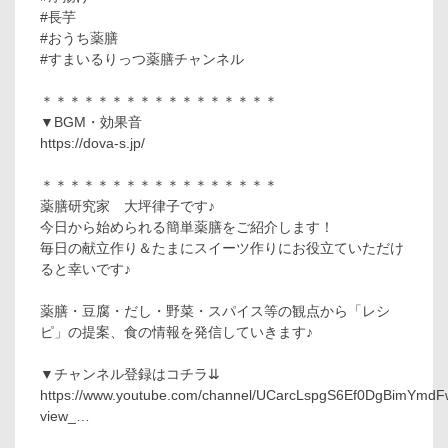
#長芋
#おうち薬膳
#すまいるりっつ薬膳チャンネル
＊＊＊＊＊＊＊＊＊＊＊＊＊＊＊＊＊
▼BGM・効果音
https://dova-s.jp/
＊＊＊＊＊＊＊＊＊＊＊＊＊＊＊＊＊
薬膳研究家 大坪律子です♪
今日から始められる簡単薬膳をご紹介します！
毎日の献立作り＆たまにスイーツ作りにお役立ていただけ
ると幸いです♪
薬膳・豆腐・だし・野菜・スパイス等の観点から「レシ
ピ」の提案、食の情報を発信していきます♪
▼チャンネル登録はコチラ⇊
https://www.youtube.com/channel/UCarcLspgS6Ef0DgBimYmd
view_…