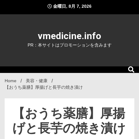
Skip
金曜日, 8月 7, 2026
to
content
vmedicine.info
PR：本サイトはプロモーションを含みます
Home
美容・健康
【おうち薬膳】厚揚げと長芋の焼き漬け
【おうち薬膳】厚揚
げと長芋の焼き漬け