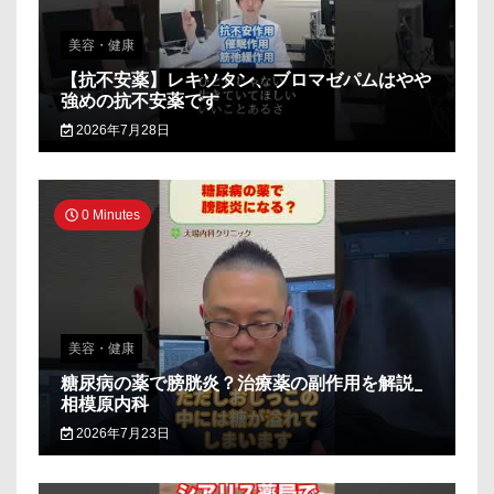
美容・健康
【抗不安薬】レキソタン、ブロマゼパムはやや
強めの抗不安薬です
2026年7月28日
0 Minutes
美容・健康
糖尿病の薬で膀胱炎？治療薬の副作用を解説_
相模原内科
2026年7月23日