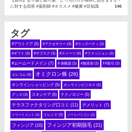
【質問】塗り薬と貼り薬、どっちの方が痛みに効きますか？
に対する回答 #薬剤師 #オススメ #健康 #豆知識
146
タグ
#アウトドア
(5)
#アクセサリー
(3)
#ウィズペティ
(3)
#スイーツ
(4)
#ギフト
(3)
#サブスク
(3)
#ファッション
(3)
#ムームードメイン
(7)
# 体験談
(3)
#無添加
(3)
FX取引
(3)
オミクロン株
(26)
エレコム
(4)
オンラインショッピング
(5)
オンラインビジネス
(3)
スキンケア
(6)
テクノロジー
(5)
グッズ
(3)
テラスファクタリング口コミ
(11)
デメリット
(7)
トリートメント
(2)
トレンド
(3)
ノートパソコン
(2)
フィンジア初期脱毛
(21)
フィンジア
(10)