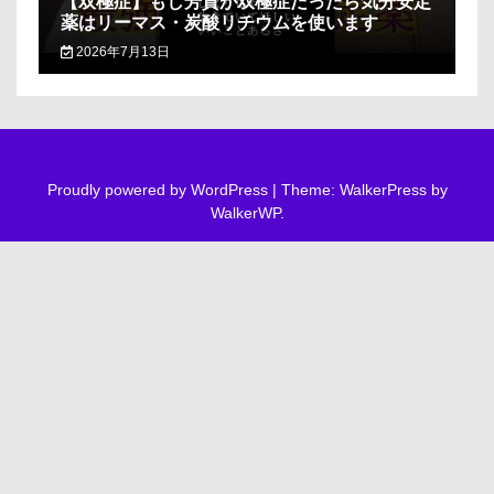
【双極症】もし芳賀が双極症だったら気分安定
薬はリーマス・炭酸リチウムを使います
2026年7月13日
Proudly powered by WordPress
|
Theme: WalkerPress by
WalkerWP
.