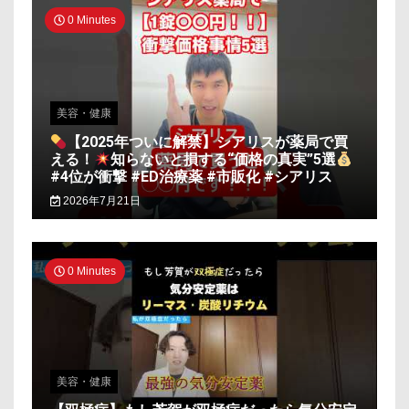
0 Minutes
美容・健康
【2025年ついに解禁】シアリスが薬局で買
える！
知らないと損する“価格の真実”5選
#4位が衝撃 #ED治療薬 #市販化 #シアリス
2026年7月21日
0 Minutes
美容・健康