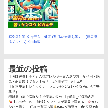
感染症対策: 命を守り、健康で明るい未来を築く！ (健康増
進ブックス) Kindle版
最近の投稿
【医師解説】子どもの抗アレルギー薬の選び方｜副作用・眠
気・飲み続けても大丈夫？ #八王子市 #小児科
【抗不安薬】レキソタン、ブロマゼパムはやや強めの抗不安
薬です
糖尿病の薬で膀胱炎？治療薬の副作用を解説_相模原内科
【2025年ついに解禁】シアリスが薬局で買える！
知ら
ないと損する“価格の真実”5選
#4位が衝撃 #ED治療薬 #市