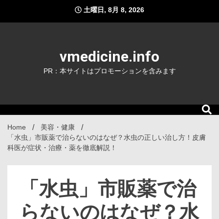
Skip
土曜日, 8月 8, 2026
to
content
vmedicine.info
PR：本サイトはプロモーションを含みます
Home
美容・健康
「水虫」市販薬で治らないのはなぜ？水虫の正しい治し方！皮膚
科医が症状・治療・薬を徹底解説！
「水虫」市販薬で治
らないのはなぜ？水