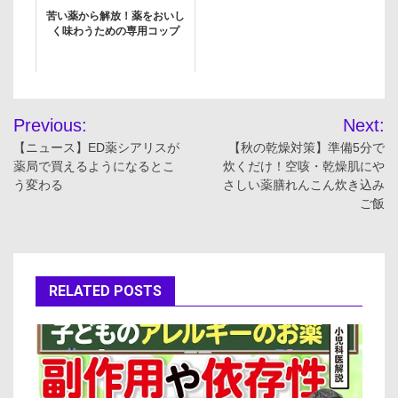
勝恵
苦い薬から解放！薬をおいし
く味わうための専用コップ
投
Previous:
Next:
稿
【ニュース】ED薬シアリスが
【秋の乾燥対策】準備5分で
薬局で買えるようになるとこ
炊くだけ！空咳・乾燥肌にや
ナ
う変わる
さしい薬膳れんこん炊き込み
ご飯
ビ
ゲ
ー
RELATED POSTS
シ
ョ