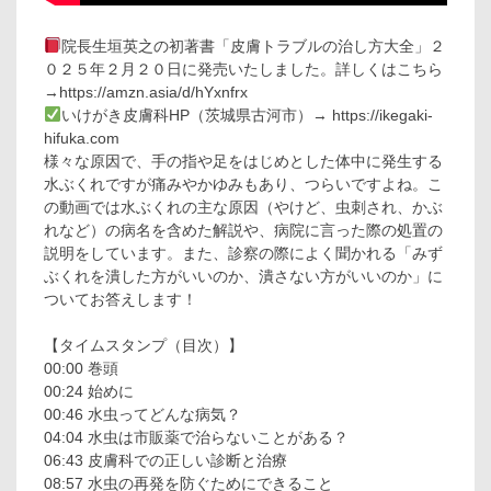
院長生垣英之の初著書「皮膚トラブルの治し方大全」２
０２５年２月２０日に発売いたしました。詳しくはこちら
→https://amzn.asia/d/hYxnfrx
いけがき皮膚科HP（茨城県古河市）→ https://ikegaki-
hifuka.com
様々な原因で、手の指や足をはじめとした体中に発生する
水ぶくれですが痛みやかゆみもあり、つらいですよね。こ
の動画では水ぶくれの主な原因（やけど、虫刺され、かぶ
れなど）の病名を含めた解説や、病院に言った際の処置の
説明をしています。また、診察の際によく聞かれる「みず
ぶくれを潰した方がいいのか、潰さない方がいいのか」に
ついてお答えします！
【タイムスタンプ（目次）】
00:00 巻頭
00:24 始めに
00:46 水虫ってどんな病気？
04:04 水虫は市販薬で治らないことがある？
06:43 皮膚科での正しい診断と治療
08:57 水虫の再発を防ぐためにできること