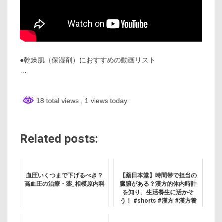
●乾燥肌（保湿剤）におすすめの動画リスト
…
18 total views
, 1 views today
Related posts:
血圧いくつまで下げるべき？
【薬日本堂】時間帯で担当の
高血圧の治療・薬_相模原内科
臓腑がある？漢方的体内時計
を知り、生活養生に活かそ
う！ #shorts #漢方 #漢方養
生指導士 #肺 #養生知識 #体内
時計 #省エネ #午前3時 #飯田