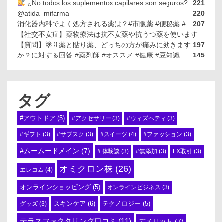
¿No todos los suplementos capilares son seguros?
221
@atida_mifarma
220
消化器内科でよく処方される薬は？#市販薬 #便秘薬 #
207
【社交不安症】薬物療法は抗不安薬や抗うつ薬を使います
【質問】塗り薬と貼り薬、どっちの方が痛みに効きます
197
か？に対する回答 #薬剤師 #オススメ #健康 #豆知識
145
タグ
#アウトドア
(5)
#アクセサリー
(3)
#ウィズペティ
(3)
#スイーツ
(4)
#ギフト
(3)
#サブスク
(3)
#ファッション
(3)
#ムームードメイン
(7)
# 体験談
(3)
#無添加
(3)
FX取引
(3)
オミクロン株
(26)
エレコム
(4)
オンラインショッピング
(5)
オンラインビジネス
(3)
スキンケア
(6)
テクノロジー
(5)
グッズ
(3)
テラスファクタリング口コミ
(11)
デメリット
(7)