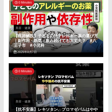
0 Minutes
美容・健康
【医師解説】子どもの抗アレルギー薬の選び方
｜副作用・眠気・飲み続けても大丈夫？ #八
王子市 #小児科
2026年8月7日
0 Minutes
美容・健康
【抗不安薬】レキソタン、ブロマゼパムはやや