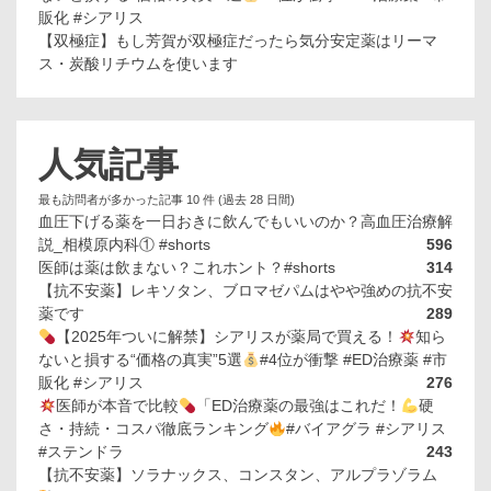
販化 #シアリス
【双極症】もし芳賀が双極症だったら気分安定薬はリーマ
ス・炭酸リチウムを使います
人気記事
最も訪問者が多かった記事 10 件 (過去 28 日間)
血圧下げる薬を一日おきに飲んでもいいのか？高血圧治療解
説_相模原内科① #shorts
596
医師は薬は飲まない？これホント？#shorts
314
【抗不安薬】レキソタン、ブロマゼパムはやや強めの抗不安
薬です
289
【2025年ついに解禁】シアリスが薬局で買える！
知ら
ないと損する“価格の真実”5選
#4位が衝撃 #ED治療薬 #市
販化 #シアリス
276
医師が本音で比較
「ED治療薬の最強はこれだ！
硬
さ・持続・コスパ徹底ランキング
#バイアグラ #シアリス
#ステンドラ
243
【抗不安薬】ソラナックス、コンスタン、アルプラゾラム