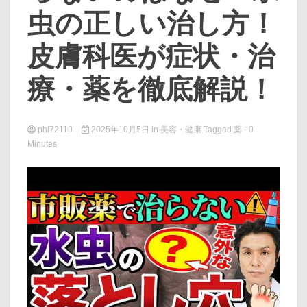
虫の正しい治し方！
皮膚科医が症状・治
療・薬を徹底解説！
phi72110
2025年10月5日
in
美容・健康
Tagged
薬
- 0
Minutes