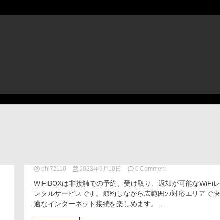
phi72110
2023年9月10日
0 Comment
on
WiFiBOX
WiFiBOXは非接触での予約、受け取り、返却が可能なWiFiレ
評
ンタルサービスです。節約しながら広範囲の対応エリアで快
判、
適なインターネット接続を楽しめます。...
良
い