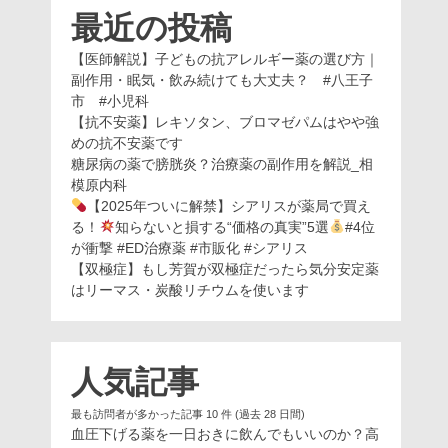
最近の投稿
【医師解説】子どもの抗アレルギー薬の選び方｜
副作用・眠気・飲み続けても大丈夫？ #八王子
市 #小児科
【抗不安薬】レキソタン、ブロマゼパムはやや強
めの抗不安薬です
糖尿病の薬で膀胱炎？治療薬の副作用を解説_相
模原内科
【2025年ついに解禁】シアリスが薬局で買え
る！
知らないと損する“価格の真実”5選
#4位
が衝撃 #ED治療薬 #市販化 #シアリス
【双極症】もし芳賀が双極症だったら気分安定薬
はリーマス・炭酸リチウムを使います
人気記事
最も訪問者が多かった記事 10 件 (過去 28 日間)
血圧下げる薬を一日おきに飲んでもいいのか？高