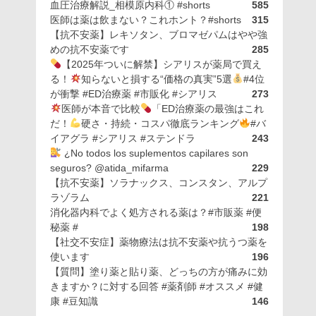
血圧治療解説_相模原内科① #shorts
585
医師は薬は飲まない？これホント？#shorts
315
【抗不安薬】レキソタン、ブロマゼパムはやや強
めの抗不安薬です
285
【2025年ついに解禁】シアリスが薬局で買え
る！
知らないと損する“価格の真実”5選
#4位
が衝撃 #ED治療薬 #市販化 #シアリス
273
医師が本音で比較
「ED治療薬の最強はこれ
だ！
硬さ・持続・コスパ徹底ランキング
#バ
イアグラ #シアリス #ステンドラ
243
¿No todos los suplementos capilares son
seguros? @atida_mifarma
229
【抗不安薬】ソラナックス、コンスタン、アルプ
ラゾラム
221
消化器内科でよく処方される薬は？#市販薬 #便
秘薬 #
198
【社交不安症】薬物療法は抗不安薬や抗うつ薬を
使います
196
【質問】塗り薬と貼り薬、どっちの方が痛みに効
きますか？に対する回答 #薬剤師 #オススメ #健
康 #豆知識
146