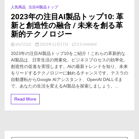
人気商品
注目AI製品トップ
5 Minutes
2023年の注目AI製品トップ10: 革
新と創造性の融合 / 未来を創る革
新的テクノロジー
on
phi72110
2023年12月17日
0 Comment
2023
2023年の注目AI製品トップ10をご紹介！これらの革新的な
年
AI製品は、日常生活の簡素化、ビジネスプロセスの効率化、
の
創造性の促進を実現します。AIの最新トレンドを知り、未来
注
目
をリードするテクノロジーに触れるチャンスです。テスラの
AI
自動運転からGoogle AIアシスタント、OpenAI DALL-Eま
製
で、あなたの生活を変えるAI製品を探索しましょう。...
品
ト
Read More
ッ
プ
10:
革
新
と
創