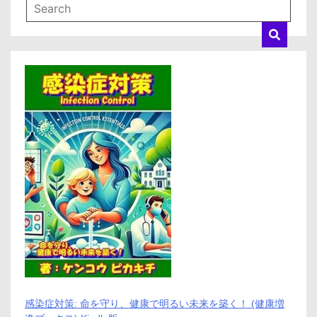
造
性
の
融
合
/
未
来
を
創
る
革
新
的
テ
ク
ノ
ロ
ジ
ー
感染症対策: 命を守り、健康で明るい未来を築く！ (健康増