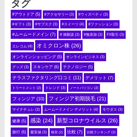
タグ
#アウトドア
(5)
#アクセサリー
(3)
#ウィズペティ
(3)
#スイーツ
(4)
#ギフト
(3)
#サブスク
(3)
#ファッション
(3)
#ムームードメイン
(7)
# 体験談
(3)
#無添加
(3)
FX取引
(3)
オミクロン株
(26)
エレコム
(4)
オンラインショッピング
(5)
オンラインビジネス
(3)
スキンケア
(6)
テクノロジー
(5)
グッズ
(3)
テラスファクタリング口コミ
(11)
デメリット
(7)
トリートメント
(2)
トレンド
(3)
ノートパソコン
(2)
フィンジア初期脱毛
(21)
フィンジア
(10)
ムームードメイン デメリット
(4)
マイナチュレ
(3)
モウダス
(3)
感染
(24)
新型コロナウイルス
(26)
健康
(5)
比較
(7)
旅行
(6)
最安値
(3)
格安
(2)
比較ランキング
(2)