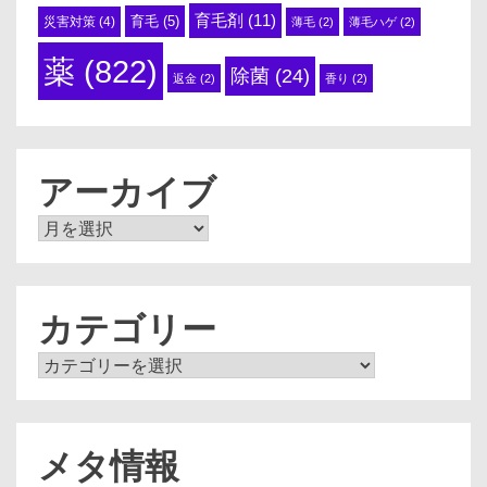
育毛剤
(11)
育毛
(5)
災害対策
(4)
薄毛
(2)
薄毛ハゲ
(2)
薬
(822)
除菌
(24)
返金
(2)
香り
(2)
アーカイブ
ア
ー
カ
イ
ブ
カテゴリー
カ
テ
ゴ
リ
ー
メタ情報