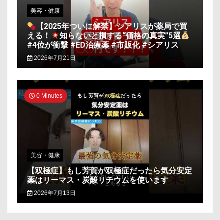
美容・健康
【2025年ついに解禁】シアリスが薬局で買
える！
知らないと損する“価格の真実”5選
#4位が衝撃 #ED治療薬 #市販化 #シアリス
2026年7月21日
0 Minutes
美容・健康
【双極症】もし芳賀が双極症だったら気分安定
薬はリーマス・炭酸リチウムを使います
2026年7月13日