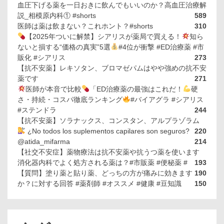
血圧下げる薬を一日おきに飲んでもいいのか？高血圧治療解
説_相模原内科① #shorts
589
医師は薬は飲まない？これホント？#shorts
310
【2025年ついに解禁】シアリスが薬局で買える！
知ら
ないと損する“価格の真実”5選
#4位が衝撃 #ED治療薬 #市
販化 #シアリス
273
【抗不安薬】レキソタン、ブロマゼパムはやや強めの抗不安
薬です
271
医師が本音で比較
「ED治療薬の最強はこれだ！
硬
さ・持続・コスパ徹底ランキング
#バイアグラ #シアリス
#ステンドラ
244
【抗不安薬】ソラナックス、コンスタン、アルプラゾラム
¿No todos los suplementos capilares son seguros?
220
@atida_mifarma
214
【社交不安症】薬物療法は抗不安薬や抗うつ薬を使います
消化器内科でよく処方される薬は？#市販薬 #便秘薬 #
193
【質問】塗り薬と貼り薬、どっちの方が痛みに効きます
190
か？に対する回答 #薬剤師 #オススメ #健康 #豆知識
150