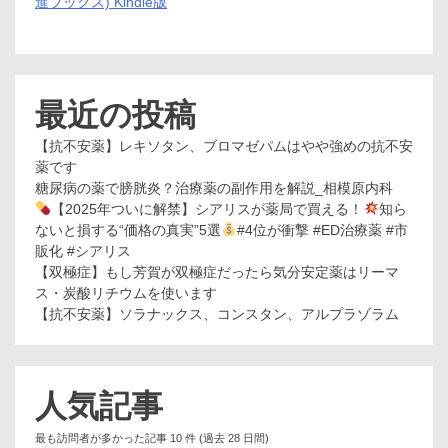
進ブックス) Kindle版
最近の投稿
【抗不安薬】レキソタン、ブロマゼパムはやや強めの抗不安
薬です
糖尿病の薬で膀胱炎？治療薬の副作用を解説_相模原内科
【2025年ついに解禁】シアリスが薬局で買える！
知ら
ないと損する“価格の真実”5選
#4位が衝撃 #ED治療薬 #市
販化 #シアリス
【双極症】もし芳賀が双極症だったら気分安定薬はリーマ
ス・炭酸リチウムを使います
【抗不安薬】ソラナックス、コンスタン、アルプラゾラム
人気記事
最も訪問者が多かった記事 10 件 (過去 28 日間)