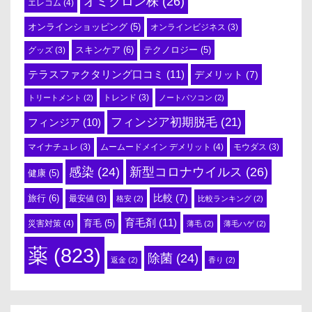
オミクロン株
(26)
エレコム
(4)
オンラインショッピング
(5)
オンラインビジネス
(3)
スキンケア
(6)
テクノロジー
(5)
グッズ
(3)
テラスファクタリング口コミ
(11)
デメリット
(7)
トリートメント
(2)
トレンド
(3)
ノートパソコン
(2)
フィンジア初期脱毛
(21)
フィンジア
(10)
ムームードメイン デメリット
(4)
マイナチュレ
(3)
モウダス
(3)
感染
(24)
新型コロナウイルス
(26)
健康
(5)
比較
(7)
旅行
(6)
最安値
(3)
格安
(2)
比較ランキング
(2)
育毛剤
(11)
育毛
(5)
災害対策
(4)
薄毛
(2)
薄毛ハゲ
(2)
薬
(823)
除菌
(24)
返金
(2)
香り
(2)