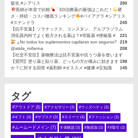
販化 #シアリス
280
医師が本音で比較
「ED治療薬の最強はこれだ！
硬
さ・持続・コスパ徹底ランキング
#バイアグラ #シアリス
#ステンドラ
245
【抗不安薬】ソラナックス、コンスタン、アルプラゾラム
消化器内科でよく処方される薬は？#市販薬 #便秘薬 #
221
¿No todos los suplementos capilares son seguros?
219
@atida_mifarma
208
【社交不安症】薬物療法は抗不安薬や抗うつ薬を使います
【質問】塗り薬と貼り薬、どっちの方が痛みに効きます
198
か？に対する回答 #薬剤師 #オススメ #健康 #豆知識
145
タグ
#アウトドア
(5)
#アクセサリー
(3)
#ウィズペティ
(3)
#スイーツ
(4)
#ギフト
(3)
#サブスク
(3)
#ファッション
(3)
#ムームードメイン
(7)
# 体験談
(3)
#無添加
(3)
FX取引
(3)