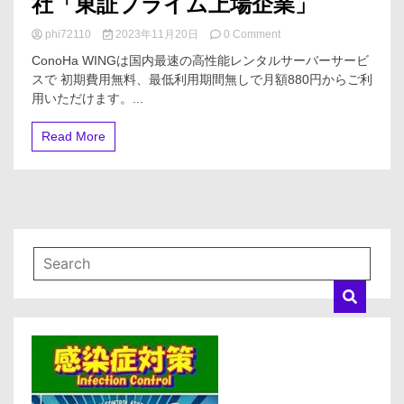
社「東証プライム上場企業」
on
phi72110
2023年11月20日
0 Comment
【ConoHa
ConoHa WINGは国内最速の高性能レンタルサーバーサービ
WING】
スで 初期費用無料、最低利用期間無しで月額880円からご利
国
用いただけます。...
内
最
速！
Read More
初
期
費
用
無
料
の
高
性
能
レ
ン
タ
ル
サ
ー