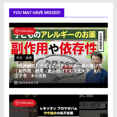
YOU MAY HAVE MISSED!
0 Minutes
美容・健康
【医師解説】子どもの抗アレルギー薬の選び方
｜副作用・眠気・飲み続けても大丈夫？ #八
王子市 #小児科
2026年8月7日
0 Minutes