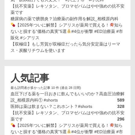
業」
【抗不安薬】レキソタン、ブロマゼパムはやや強めの抗不安
薬です
糖尿病の薬で膀胱炎？治療薬の副作用を解説_相模原内科
【2025年ついに解禁】シアリスが薬局で買える！
知ら
ないと損する“価格の真実”5選
#4位が衝撃 #ED治療薬 #市
販化 #シアリス
【双極症】もし芳賀が双極症だったら気分安定薬はリーマ
ス・炭酸リチウムを使います
人気記事
最も訪問者が多かった記事 10 件 (過去 28 日間)
血圧下げる薬を一日おきに飲んでもいいのか？高血圧治療解
説_相模原内科① #shorts
589
医師は薬は飲まない？これホント？#shorts
328
【抗不安薬】レキソタン、ブロマゼパムはやや強めの抗不安
薬です
296
【2025年ついに解禁】シアリスが薬局で買える！
知ら
ないと損する“価格の真実”5選
#4位が衝撃 #ED治療薬 #市